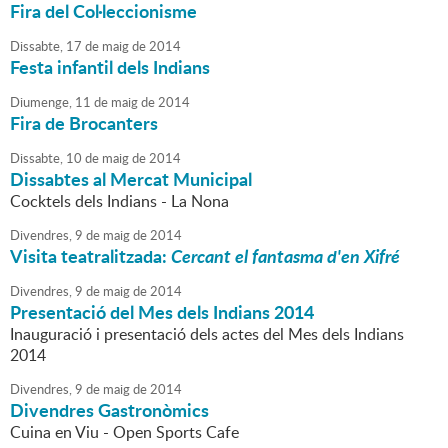
Fira del Col·leccionisme
Dissabte,
17
de
maig
de
2014
Festa infantil dels Indians
Diumenge,
11
de
maig
de
2014
Fira de Brocanters
Dissabte,
10
de
maig
de
2014
Dissabtes al Mercat Municipal
Cocktels dels Indians - La Nona
Divendres,
9
de
maig
de
2014
Visita teatralitzada:
Cercant el fantasma d'en Xifré
Divendres,
9
de
maig
de
2014
Presentació del Mes dels Indians 2014
Inauguració i presentació dels actes del Mes dels Indians
2014
Divendres,
9
de
maig
de
2014
Divendres Gastronòmics
Cuina en Viu - Open Sports Cafe