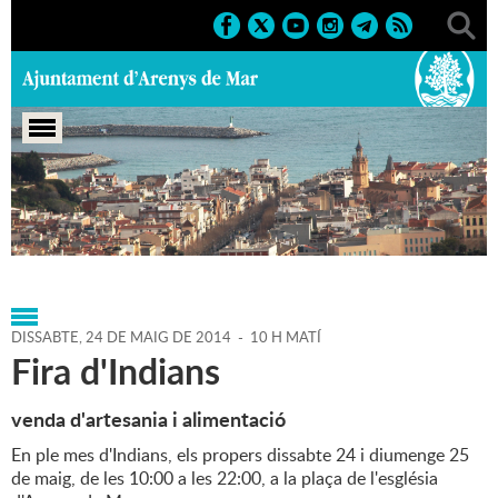
Portada
>
Agenda
>
24-05-
2014
>
Marcs
>
Població
>
2014
>
Fires 2014
DISSABTE,
24
DE
MAIG
DE
2014
-
10 H MATÍ
Fira d'Indians
venda d'artesania i alimentació
En ple mes d'Indians, els propers dissabte 24 i diumenge 25
de maig, de les 10:00 a les 22:00, a la plaça de l'església