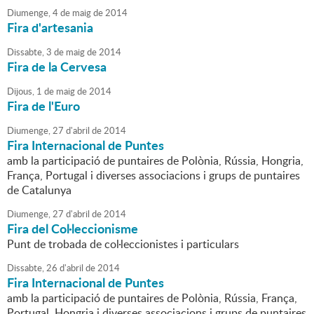
Diumenge,
4
de
maig
de
2014
Fira d'artesania
Dissabte,
3
de
maig
de
2014
Fira de la Cervesa
Dijous,
1
de
maig
de
2014
Fira de l'Euro
Diumenge,
27
d'
abril
de
2014
Fira Internacional de Puntes
amb la participació de puntaires de Polònia, Rússia, Hongria,
França, Portugal i diverses associacions i grups de puntaires
de Catalunya
Diumenge,
27
d'
abril
de
2014
Fira del Col·leccionisme
Punt de trobada de col·leccionistes i particulars
Dissabte,
26
d'
abril
de
2014
Fira Internacional de Puntes
amb la participació de puntaires de Polònia, Rússia, França,
Portugal, Hongria i diverses associacions i grups de puntaires