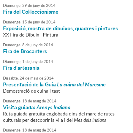
Diumenge,
29
de
juny
de
2014
Fira del Col·leccionisme
Diumenge,
15
de
juny
de
2014
Exposició, mostra de dibuixos, quadres i pintures
XX Fira de Dibuix i Pintura
Diumenge,
8
de
juny
de
2014
Fira de Brocanters
Diumenge,
1
de
juny
de
2014
Fira d'artesania
Dissabte,
24
de
maig
de
2014
Presentació de la Guia
La cuina del Maresme
Demostració de cuina i tast
Diumenge,
18
de
maig
de
2014
Visita guiada:
Arenys Indiana
Ruta guiada gratuïta englobada dins del marc de rutes
culturals per descobrir la vila i del
Mes dels Indians
Diumenge,
18
de
maig
de
2014