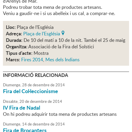
d'Arenys de Mar.
Podreu trobar tota mena de productes artesans.
Veniu a gaudir-ne i si us abelleix i us cal, a comprar-ne.
Lloc:
Plaça de l'Església
Adreça:
Plaça de l'Església
Durada:
De 10 del matí a 10 de la nit. També el 25 de maig
Organitza:
Associació de la Fira del Solstici
Tipus d'acte:
Mostra
Marcs:
Fires 2014
,
Mes dels Indians
INFORMACIÓ RELACIONADA
Diumenge,
28
de
desembre
de
2014
Fira del Col·leccionisme
Dissabte,
20
de
desembre
de
2014
IV Fira de Nadal
On hi podreu adquirir tota mena de productes artesans
Diumenge,
14
de
desembre
de
2014
Fira de Brocanters