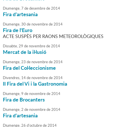
Diumenge,
7
de
desembre
de
2014
Fira d'artesania
Diumenge,
30
de
novembre
de
2014
Fira de l'Euro
ACTE SUSPÈS PER RAONS METEOROLÒGIQUES
Dissabte,
29
de
novembre
de
2014
Mercat de la il·lusió
Diumenge,
23
de
novembre
de
2014
Fira del Col·leccionisme
Divendres,
14
de
novembre
de
2014
II Fira del Vi i la Gastronomia
Diumenge,
9
de
novembre
de
2014
Fira de Brocanters
Diumenge,
2
de
novembre
de
2014
Fira d'artesania
Diumenge,
26
d'
octubre
de
2014