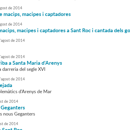
agost
de
2014
e macips, macipes i captadores
agost
de
2014
acips, macipes i captadores a Sant Roc i cantada dels go
'
agost
de
2014
'
agost
de
2014
riba a Santa Maria d'Arenys
a darreria del segle XVI
'
agost
de
2014
ejada
blemàtics d'Arenys de Mar
st
de
2014
s Geganters
s nous Geganters
st
de
2014
e Sant Roc