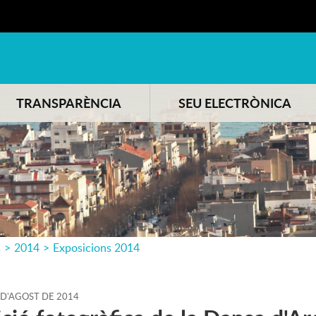
TRANSPARÈNCIA
SEU ELECTRÒNICA
s
>
2014
>
Exposicions 2014
D'
AGOST
DE
2014