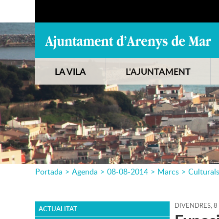
LA VILA
L'AJUNTAMENT
Portada
>
Agenda
>
08-08-2014
>
Marcs
>
Cultural
DIVENDRES,
8
ACTUALITAT