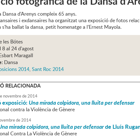
ció fotogràfica de la Dansa d'A
a Dansa d'Arenys compleix 65 anys.
ansaires i exdansaires ha organitzat una exposició de fotos rela
n s'ha ballat la dansa, petit homenatge a l'Ernest Mayola.
e les Bótes
 8 al 24 d'agost
Esbart Maragall
e:
Dansa
osicions 2014
,
Sant Roc 2014
Ó RELACIONADA
e
novembre
de
2014
ó exposició:
Una mirada colpidora, una lluita per defensar
ional contra la Violència de Gènere
ovembre
de
2014
Una mirada colpidora, una lluita per defensar
de Lluís Ruga
ional Contra La Violència de Gènere