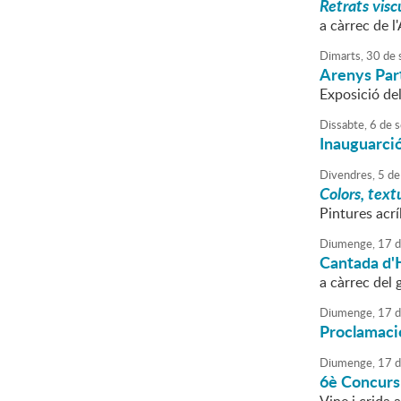
Retrats visc
a càrrec de 
Dimarts,
30
de
Arenys Part
Exposició de
Dissabte,
6
de
s
Inauguarció
Divendres,
5
de
Colors, text
Pintures acr
Diumenge,
17
d
Cantada d'
a càrrec del 
Diumenge,
17
d
Proclamació
Diumenge,
17
d
6è Concurs 