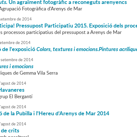
uts.
Un agraïment fotogràfic a reconeguts arenyencs
l'Agrupació Fotogràfica d'Arenys de Mar
setembre
de
2014
icipa! Pressupost Participatiu 2015. Exposició dels proc
ls processos participatius del pressupost a Arenys de Mar
etembre
de
2014
 de l'exposició
Colors, textures i emocions.Pintures acríliq
setembre
de
2014
ures i emocions
íliques de Gemma Vila Serra
'
agost
de
2014
Havaneres
grup El Bergantí
'
agost
de
2014
 de la Pubilla i l'Hereu d'Arenys de Mar 2014
'
agost
de
2014
de crits