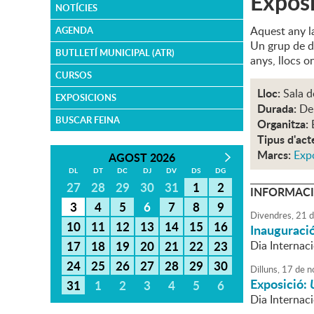
Exposi
NOTÍCIES
Aquest any l
AGENDA
Un grup de d
BUTLLETÍ MUNICIPAL (ATR)
anys, llocs o
CURSOS
Lloc:
Sala d
EXPOSICIONS
Durada:
Del
BUSCAR FEINA
Organitza:
Tipus d'act
Marcs:
Exp
AGOST 2026
DL
DT
DC
DJ
DV
DS
DG
27
28
29
30
31
1
2
INFORMACI
3
4
5
6
7
8
9
Divendres,
21
d
10
11
12
13
14
15
16
Inauguraci
17
18
19
20
21
22
23
Dia Internac
24
25
26
27
28
29
30
Dilluns,
17
de
n
Exposició:
31
1
2
3
4
5
6
Dia Internac