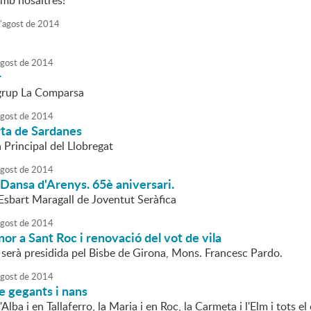
amb nosaltres!
'
agost
de
2014
agost
de
2014
r
 grup La Comparsa
agost
de
2014
rta de Sardanes
a Principal del Llobregat
agost
de
2014
 Dansa d'Arenys. 65è aniversari.
'Esbart Maragall de Joventut Seràfica
agost
de
2014
nor a Sant Roc i renovació del vot de vila
 serà presidida pel Bisbe de Girona, Mons. Francesc Pardo.
agost
de
2014
e gegants i nans
'Alba i en Tallaferro, la Maria i en Roc, la Carmeta i l'Elm i tots e