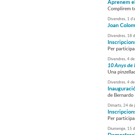
Aprenem el
Complirem to
Divendres,
1
d'
Joan Colom,
Divendres,
18
d
Inscripcion
Per participa
Divendres,
4
de
10 Anys de 
Una pinzellad
Divendres,
4
de
Inauguració
de Bernardo 
Dimarts,
24
de
Inscripcion
Per participa
Diumenge,
15
d
Demostració