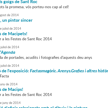
s goigs de Sant Roc
ts la promesa, vós porteu-nos cap al cel!
agost
de
2014
 un pintor sincer
e
juliol
de
2014
s de Macipets!
r a les Festes de Sant Roc 2014
juliol
de
2014
l'Agenda
a de portades, acudits i fotografies d'aquests deu anys
juliol
de
2014
 de l'exposició:
Factasmagòric. Arenys.Grafies i altres històr
Facta
juny
de
2014
s de Macips!
r a les Festes de Sant Roc 2014
e
juny
de
2014
 d'oficis relacionats amb el dibuix i la pintura