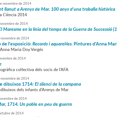
e
novembre
de
2014
t llanut a Arenys de Mar. 100 anys d'una troballa històrica
a Ciència 2014
novembre
de
2014
El Maresme en la línia del temps de la Guerra de Successió 
novembre
de
2014
 de l'exposició:
Records i aquarel·les.
Pintures d'Anna Mar
d'Anna Maria Doy Vergés
ovembre
de
2014
e
ogràfica col·lectiva dels socis de l'AFA
novembre
de
2014
de dibuixos 1714:
El silenci de la campana
 dibuixos dels infants d'Arenys de Mar
ovembre
de
2014
ar, 1714. Un poble en peu de guerra
octubre
de
2014