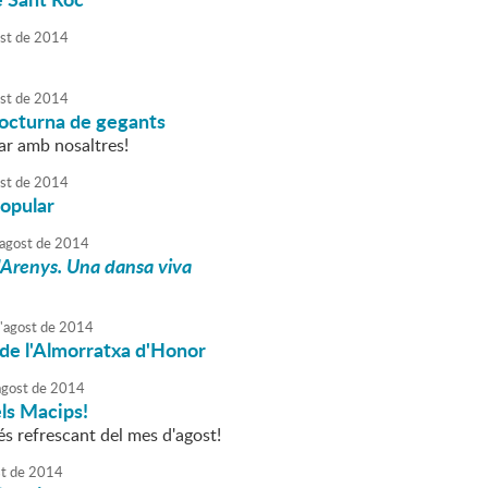
st
de
2014
st
de
2014
nocturna de gegants
ar amb nosaltres!
st
de
2014
opular
agost
de
2014
Arenys. Una dansa viva
'
agost
de
2014
de l'Almorratxa d'Honor
agost
de
2014
ls Macips!
s refrescant del mes d'agost!
t
de
2014