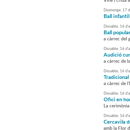
Vine i crida 
Diumenge,
17
d
Ball infantil
Dissabte,
16
d'
Ball popula
a càrrec del
Dissabte,
16
d'
Audició cu
a càrrec de l
Dissabte,
16
d'
Tradicional
a càrrec de l
Dissabte,
16
d'
Ofici en ho
La cerimònia
Dissabte,
16
d'
Cercavila d
amb la Flor d