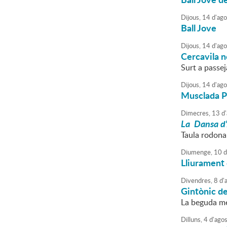
Dijous,
14
d'
ago
Ball Jove
Dijous,
14
d'
ago
Cercavila 
Surt a passej
Dijous,
14
d'
ago
Musclada P
Dimecres,
13
d'
La Dansa d'
Taula rodona
Diumenge,
10
d
Lliurament 
Divendres,
8
d'
Gintònic de
La beguda mé
Dilluns,
4
d'
agos