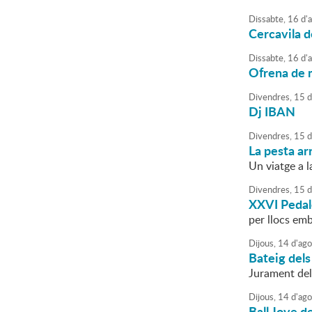
Dissabte,
16
d'
Cercavila d
Dissabte,
16
d'
Ofrena de m
Divendres,
15
d
Dj IBAN
Divendres,
15
d
La pesta ar
Un viatge a l
Divendres,
15
d
XXVI Pedal
per llocs em
Dijous,
14
d'
ago
Bateig del
Jurament del
Dijous,
14
d'
ago
Ball Jove d