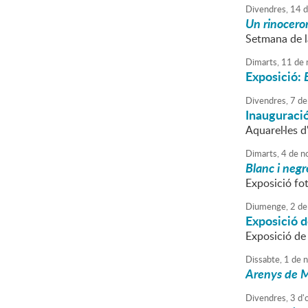
Divendres,
14
d
Un rinoceron
Setmana de l
Dimarts,
11
de
Exposició:
Divendres,
7
de
Inauguració
Aquarel·les 
Dimarts,
4
de
n
Blanc i negr
Exposició fot
Diumenge,
2
de
Exposició 
Exposició de
Dissabte,
1
de
n
Arenys de M
Divendres,
3
d'