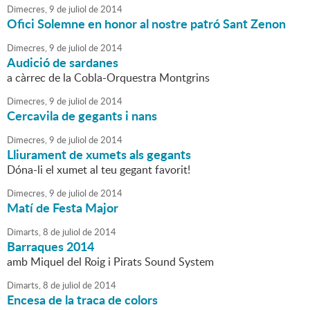
Dimecres,
9
de
juliol
de
2014
Ofici Solemne en honor al nostre patró Sant Zenon
Dimecres,
9
de
juliol
de
2014
Audició de sardanes
a càrrec de la Cobla-Orquestra Montgrins
Dimecres,
9
de
juliol
de
2014
Cercavila de gegants i nans
Dimecres,
9
de
juliol
de
2014
Lliurament de xumets als gegants
Dóna-li el xumet al teu gegant favorit!
Dimecres,
9
de
juliol
de
2014
Matí de Festa Major
Dimarts,
8
de
juliol
de
2014
Barraques 2014
amb Miquel del Roig i Pirats Sound System
Dimarts,
8
de
juliol
de
2014
Encesa de la traca de colors