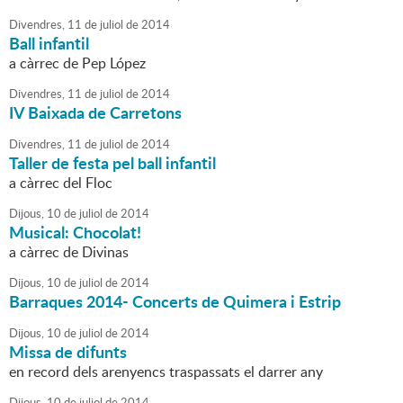
Divendres,
11
de
juliol
de
2014
Ball infantil
a càrrec de Pep López
Divendres,
11
de
juliol
de
2014
IV Baixada de Carretons
Divendres,
11
de
juliol
de
2014
Taller de festa pel ball infantil
a càrrec del Floc
Dijous,
10
de
juliol
de
2014
Musical: Chocolat!
a càrrec de Divinas
Dijous,
10
de
juliol
de
2014
Barraques 2014- Concerts de Quimera i Estrip
Dijous,
10
de
juliol
de
2014
Missa de difunts
en record dels arenyencs traspassats el darrer any
Dijous,
10
de
juliol
de
2014