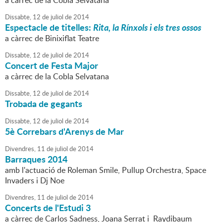
a càrrec de la Cobla Selvatana
Dissabte,
12
de
juliol
de
2014
Espectacle de titelles:
Rita, la Rínxols i els tres ossos
a càrrec de Binixiflat Teatre
Dissabte,
12
de
juliol
de
2014
Concert de Festa Major
a càrrec de la Cobla Selvatana
Dissabte,
12
de
juliol
de
2014
Trobada de gegants
Dissabte,
12
de
juliol
de
2014
5è Correbars d'Arenys de Mar
Divendres,
11
de
juliol
de
2014
Barraques 2014
amb l'actuació de Roleman Smile, Pullup Orchestra, Space
Invaders i Dj Noe
Divendres,
11
de
juliol
de
2014
Concerts de l'Estudi 3
a càrrec de Carlos Sadness, Joana Serrat i Raydibaum