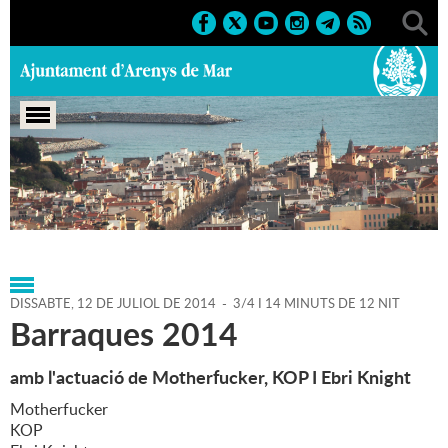
Portada
>
Agenda
>
12-07-
2014
>
Marcs
>
Culturals
>
2014
>
Sant Zenon 2014
DISSABTE,
12
DE
JULIOL
DE
2014
-
3/4 I 14 MINUTS DE 12 NIT
Barraques 2014
amb l'actuació de Motherfucker, KOP I Ebri Knight
Motherfucker
KOP