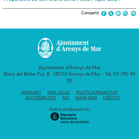
Compartir
Ajuntament d'Arenys de Mar
Riera del Bisbe Pol, 8 - 08350 Arenys de Mar - Tel. 93 795 99
00
INTRANET
AVÍS LEGAL
POLÍTICA PRIVACITAT
ACCESSIBILITAT
RSS
MAPA WEB
CRÈDITS
Amb la col·laboració de: