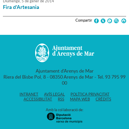
Diumenge,
5
de
gener
de
2014
Fira d'Artesania
Compartir
Ajuntament d'Arenys de Mar
Riera del Bisbe Pol, 8 - 08350 Arenys de Mar - Tel. 93 795 99
00
INTRANET
AVÍS LEGAL
POLÍTICA PRIVACITAT
ACCESSIBILITAT
RSS
MAPA WEB
CRÈDITS
Amb la col·laboració de: