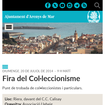
Portada
>
Agenda
>
20-07-
2014
>
Marcs
>
Població
>
2014
>
Fires 2014
DIUMENGE,
20
DE
JULIOL
DE
2014
-
9 H MATÍ
Fira del Col·leccionisme
Punt de trobada de col•leccionistes i particulars.
Lloc:
Riera, davant del C.C. Calisay
Organitza:
Associació Llebeig