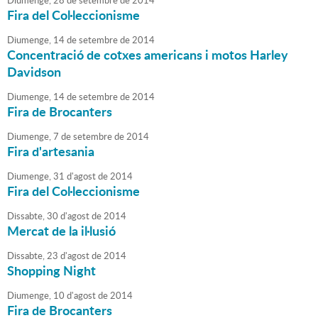
Diumenge,
28
de
setembre
de
2014
Fira del Col·leccionisme
Diumenge,
14
de
setembre
de
2014
Concentració de cotxes americans i motos Harley
Davidson
Diumenge,
14
de
setembre
de
2014
Fira de Brocanters
Diumenge,
7
de
setembre
de
2014
Fira d'artesania
Diumenge,
31
d'
agost
de
2014
Fira del Col·leccionisme
Dissabte,
30
d'
agost
de
2014
Mercat de la il·lusió
Dissabte,
23
d'
agost
de
2014
Shopping Night
Diumenge,
10
d'
agost
de
2014
Fira de Brocanters