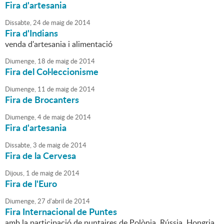
Fira d'artesania
Dissabte,
24
de
maig
de
2014
Fira d'Indians
venda d'artesania i alimentació
Diumenge,
18
de
maig
de
2014
Fira del Col·leccionisme
Diumenge,
11
de
maig
de
2014
Fira de Brocanters
Diumenge,
4
de
maig
de
2014
Fira d'artesania
Dissabte,
3
de
maig
de
2014
Fira de la Cervesa
Dijous,
1
de
maig
de
2014
Fira de l'Euro
Diumenge,
27
d'
abril
de
2014
Fira Internacional de Puntes
amb la participació de puntaires de Polònia, Rússia, Hongria,