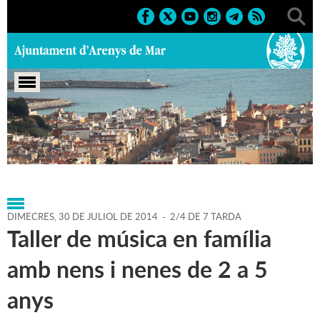
Portada
>
Agenda
>
30-07-
2014
>
Marcs
>
Culturals
>
2014
>
Biblioplatja
DIMECRES,
30
DE
JULIOL
DE
2014
-
2/4 DE 7 TARDA
Taller de música en família
amb nens i nenes de 2 a 5
anys