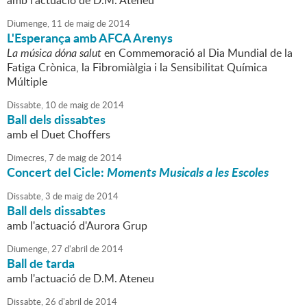
amb l'actuació de D.M. Ateneu
Diumenge,
11
de
maig
de
2014
L'Esperança amb AFCA Arenys
La música dóna salut
en Commemoració al Dia Mundial de la
Fatiga Crònica, la Fibromiàlgia i la Sensibilitat Química
Múltiple
Dissabte,
10
de
maig
de
2014
Ball dels dissabtes
amb el Duet Choffers
Dimecres,
7
de
maig
de
2014
Concert del Cicle:
Moments Musicals a les Escoles
Dissabte,
3
de
maig
de
2014
Ball dels dissabtes
amb l'actuació d'Aurora Grup
Diumenge,
27
d'
abril
de
2014
Ball de tarda
amb l'actuació de D.M. Ateneu
Dissabte,
26
d'
abril
de
2014