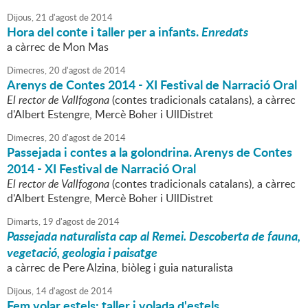
Dijous,
21
d'
agost
de
2014
Hora del conte i taller per a infants.
Enredats
a càrrec de Mon Mas
Dimecres,
20
d'
agost
de
2014
Arenys de Contes 2014 - XI Festival de Narració Oral
El rector de Vallfogona
(contes tradicionals catalans), a càrrec
d'Albert Estengre, Mercè Boher i UllDistret
Dimecres,
20
d'
agost
de
2014
Passejada i contes a la golondrina. Arenys de Contes
2014 - XI Festival de Narració Oral
El rector de Vallfogona
(contes tradicionals catalans), a càrrec
d'Albert Estengre, Mercè Boher i UllDistret
Dimarts,
19
d'
agost
de
2014
Passejada naturalista cap al Remei. Descoberta de fauna,
vegetació, geologia i paisatge
a càrrec de Pere Alzina, biòleg i guia naturalista
Dijous,
14
d'
agost
de
2014
Fem volar estels: taller i volada d'estels