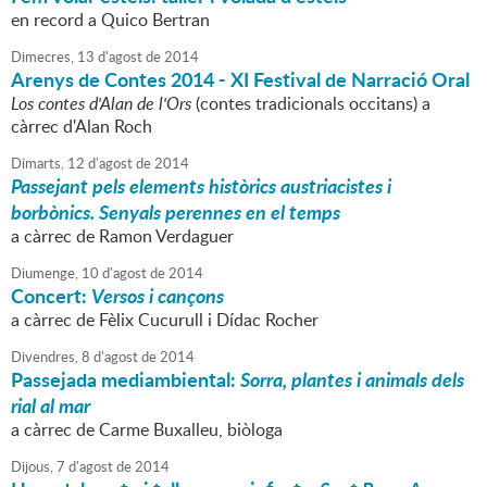
en record a Quico Bertran
Dimecres,
13
d'
agost
de
2014
Arenys de Contes 2014 - XI Festival de Narració Oral
Los contes d'Alan de l'Ors
(contes tradicionals occitans) a
càrrec d'Alan Roch
Dimarts,
12
d'
agost
de
2014
Passejant pels elements històrics austriacistes i
borbònics. Senyals perennes en el temps
a càrrec de Ramon Verdaguer
Diumenge,
10
d'
agost
de
2014
Concert:
Versos i cançons
a càrrec de Fèlix Cucurull i Dídac Rocher
Divendres,
8
d'
agost
de
2014
Passejada mediambiental:
Sorra, plantes i animals dels
rial al mar
a càrrec de Carme Buxalleu, biòloga
Dijous,
7
d'
agost
de
2014