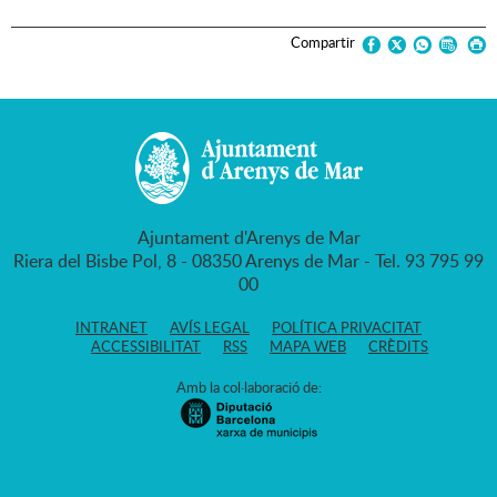
Compartir
Ajuntament d'Arenys de Mar
Riera del Bisbe Pol, 8 - 08350 Arenys de Mar - Tel. 93 795 99
00
INTRANET
AVÍS LEGAL
POLÍTICA PRIVACITAT
ACCESSIBILITAT
RSS
MAPA WEB
CRÈDITS
Amb la col·laboració de: