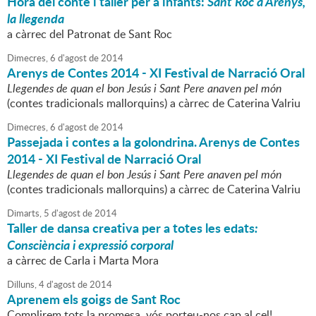
Hora del conte i taller per a infants:
Sant Roc a Arenys,
la llegenda
a càrrec del Patronat de Sant Roc
Dimecres,
6
d'
agost
de
2014
Arenys de Contes 2014 - XI Festival de Narració Oral
Llegendes de quan el bon Jesús i Sant Pere anaven pel món
(contes tradicionals mallorquins) a càrrec de Caterina Valriu
Dimecres,
6
d'
agost
de
2014
Passejada i contes a la golondrina. Arenys de Contes
2014 - XI Festival de Narració Oral
Llegendes de quan el bon Jesús i Sant Pere anaven pel món
(contes tradicionals mallorquins) a càrrec de Caterina Valriu
Dimarts,
5
d'
agost
de
2014
Taller de dansa creativa per a totes les edats
:
Consciència i expressió corporal
a càrrec de Carla i Marta Mora
Dilluns,
4
d'
agost
de
2014
Aprenem els goigs de Sant Roc
Complirem tots la promesa, vós porteu-nos cap al cel!