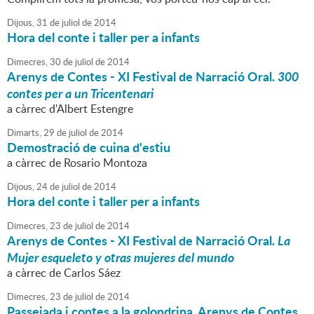
Dijous,
31
de
juliol
de
2014
Hora del conte i taller per a infants
Dimecres,
30
de
juliol
de
2014
Arenys de Contes - XI Festival de Narració Oral.
300
contes per a un Tricentenari
a càrrec d'Albert Estengre
Dimarts,
29
de
juliol
de
2014
Demostració de cuina d'estiu
a càrrec de Rosario Montoza
Dijous,
24
de
juliol
de
2014
Hora del conte i taller per a infants
Dimecres,
23
de
juliol
de
2014
Arenys de Contes - XI Festival de Narració Oral.
La
Mujer esqueleto y otras mujeres del mundo
a càrrec de Carlos Sáez
Dimecres,
23
de
juliol
de
2014
Passejada i contes a la golondrina. Arenys de Contes