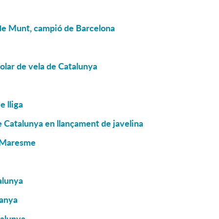
 de Munt, campió de Barcelona
colar de vela de Catalunya
 lliga
 Catalunya en llançament de javelina
l Maresme
alunya
panya
talunya