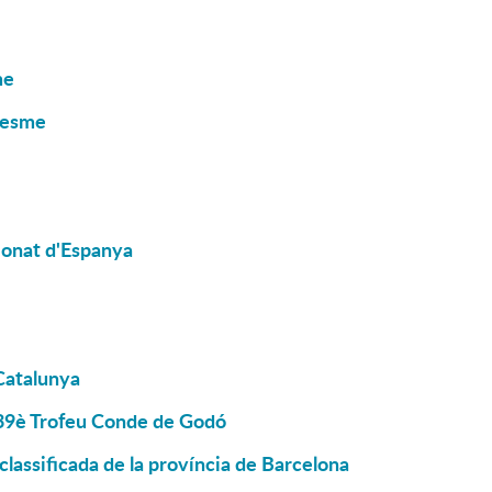
me
resme
pionat d'Espanya
Catalunya
l 39è Trofeu Conde de Godó
classificada de la província de Barcelona