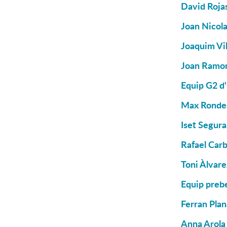
David Roja
Joan Nicola
Joaquim Vil
Joan Ramon
Equip G2 d
Max Rondea
Iset Segura
Rafael Carb
Toni Àlvare
Equip prebe
Ferran Plan
Anna Arola