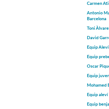
Carmen Atie
Antonio Man
Barcelona
Toni Àlvare
David Garré
Equip Aleví
Equip preb
Oscar Pique
Equip juven
Mohamed El
Equip aleví
Equip benja