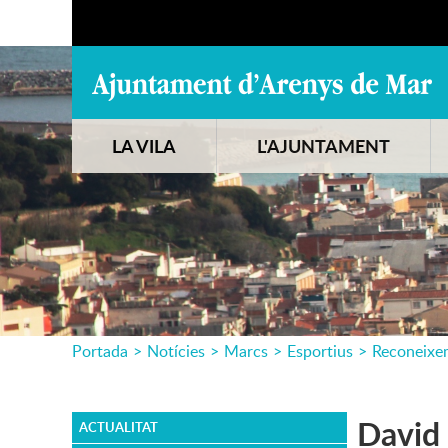
LA VILA
L'AJUNTAMENT
Portada
>
Notícies
>
Marcs
>
Esportius
>
Reconeixe
David 
ACTUALITAT