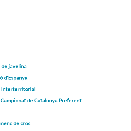
 de javelina
ió d'Espanya
Interterritorial
el Campionat de Catalunya Preferent
smenc de cros