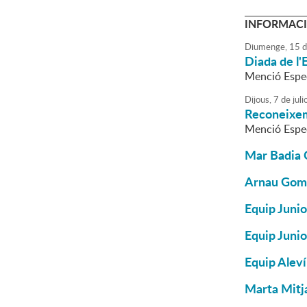
INFORMACI
Diumenge,
15
d
Diada de l'
Menció Espec
Dijous,
7
de
juli
Reconeixem
Menció Espec
Mar Badia C
Arnau Gome
Equip Junio
Equip Junio
Equip Aleví
Marta Mitj