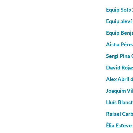
Equip Sots
Equip aleví
Equip Benj
Aisha Pére
Sergi Pina 
David Rojas
Alex Abril 
Joaquim Vil
Lluís Blanc
Rafael Carb
Èlia Esteve