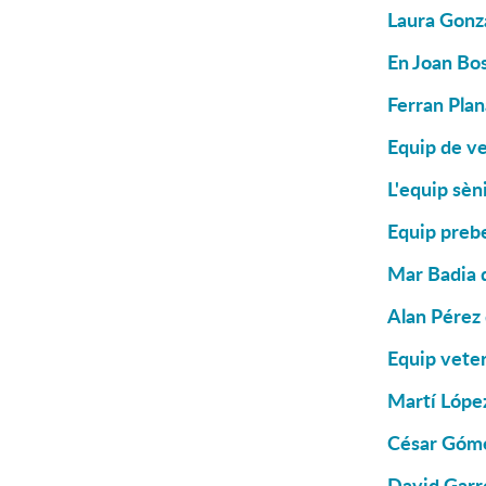
Laura Gonzá
En Joan Bos
Ferran Plan
Equip de ve
L'equip sèn
Equip prebe
Mar Badia d
Alan Pérez 
Equip vete
Martí López
César Góme
David Garré