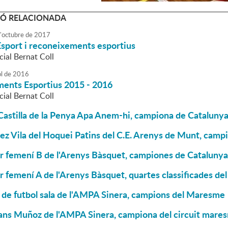
Ó RELACIONADA
'
octubre
de
2017
Esport i reconeixements esportius
ial Bernat Coll
ol
de
2016
ents Esportius 2015 - 2016
ial Bernat Coll
astilla de la Penya Apa Anem-hi, campiona de Catalunya
z Vila del Hoquei Patins del C.E. Arenys de Munt, camp
r femení B de l'Arenys Bàsquet, campiones de Catalunya 
r femení A de l'Arenys Bàsquet, quartes classificades d
 de futbol sala de l'AMPA Sinera, campions del Maresme
ans Muñoz de l'AMPA Sinera, campiona del circuit mare