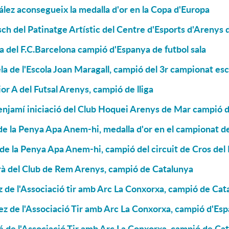
lez aconsegueix la medalla d'or en la Copa d'Europa
ch del Patinatge Artístic del Centre d'Esports d'Arenys
a del F.C.Barcelona campió d'Espanya de futbol sala
la de l'Escola Joan Maragall, campió del 3r campionat es
ior A del Futsal Arenys, campió de lliga
njamí iniciació del Club Hoquei Arenys de Mar campió de
e la Penya Apa Anem-hi, medalla d'or en el campionat de
de la Penya Apa Anem-hi, campió del circuit de Cros de
rà del Club de Rem Arenys, campió de Catalunya
 de l'Associació tir amb Arc La Conxorxa, campió de Cat
z de l'Associació Tir amb Arc La Conxorxa, campió d'Es
 de l'Associació Tir amb Arc La Conxorxa, campió de Ca