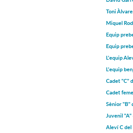
Toni Àlvare
Miquel Rodr
Equip prebe
Equip prebe
L'equip Ale
L'equip be
Cadet "C" d
Cadet femen
Sènior "B" 
Juvenil "A"
Aleví C del