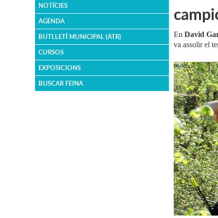
NOTÍCIES
campió
AGENDA
En
David Gar
BUTLLETÍ MUNICIPAL (ATR)
va assolir el 
CURSOS
EXPOSICIONS
BUSCAR FEINA