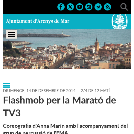
Portada
>
Agenda
>
14-12-
2014
>
Marcs
>
Culturals
>
2014
>
Marató TV3 2014
DIUMENGE,
14
DE
DESEMBRE
DE
2014
-
2/4 DE 12 MATÍ
Flashmob per la Marató de
TV3
Coreografia d'Anna Marín amb l'acompanyament del
grup de percussió de l'EMA