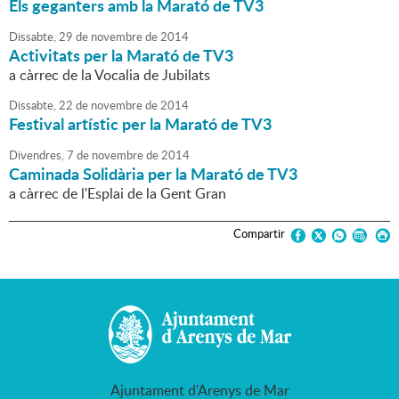
Els geganters amb la Marató de TV3
Dissabte,
29
de
novembre
de
2014
Activitats per la Marató de TV3
a càrrec de la Vocalia de Jubilats
Dissabte,
22
de
novembre
de
2014
Festival artístic per la Marató de TV3
Divendres,
7
de
novembre
de
2014
Caminada Solidària per la Marató de TV3
a càrrec de l'Esplai de la Gent Gran
Compartir
Ajuntament d'Arenys de Mar