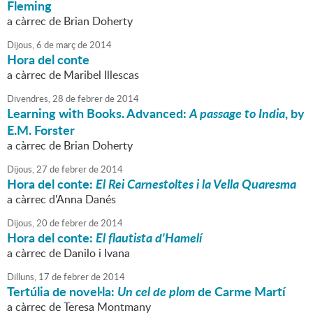
Fleming
a càrrec de Brian Doherty
Dijous,
6
de
març
de
2014
Hora del conte
a càrrec de Maribel Illescas
Divendres,
28
de
febrer
de
2014
Learning with Books. Advanced:
A passage to India
, by
E.M. Forster
a càrrec de Brian Doherty
Dijous,
27
de
febrer
de
2014
Hora del conte:
El Rei Carnestoltes i la Vella Quaresma
a càrrec d'Anna Danés
Dijous,
20
de
febrer
de
2014
Hora del conte:
El flautista d'Hamelí
a càrrec de Danilo i Ivana
Dilluns,
17
de
febrer
de
2014
Tertúlia de novel·la:
Un cel de plom
de Carme Martí
a càrrec de Teresa Montmany