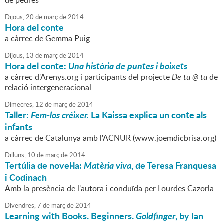
de pedres
Dijous,
20
de
març
de
2014
Hora del conte
a càrrec de Gemma Puig
Dijous,
13
de
març
de
2014
Hora del conte:
Una història de puntes i boixets
a càrrec d'Arenys.org i participants del projecte
De tu @ tu
de
relació intergeneracional
Dimecres,
12
de
març
de
2014
Taller:
Fem-los créixer.
La Kaissa explica un conte als
infants
a càrrec de Catalunya amb l'ACNUR (www.joemdicbrisa.org)
Dilluns,
10
de
març
de
2014
Tertúlia de novel·la:
Matèria viva
, de Teresa Franquesa
i Codinach
Amb la presència de l'autora i conduïda per Lourdes Cazorla
Divendres,
7
de
març
de
2014
Learning with Books. Beginners.
Goldfinger
, by Ian