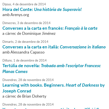
Dijous,
4
de
desembre
de
2014
Hora del Conte:
Una història de Superavis!
amb Arenys.org
Dimecres,
3
de
desembre
de
2014
Converses a la carta en francès:
Français à la carte
a càrrec de Dominique Jiménez
Dimarts,
2
de
desembre
de
2014
Converses a la carta en italià:
Conversazione in italiano
amb Alessandra Capasso
Dilluns,
1
de
desembre
de
2014
Tertúlia de novel·la:
Trobada amb l'escriptor Francesc
Planas Comes
Divendres,
28
de
novembre
de
2014
Learning with books. Beginners.
Heart of Darkness
by
Joseph Conrad
a càrrec de Brian Doherty
Divendres,
28
de
novembre
de
2014