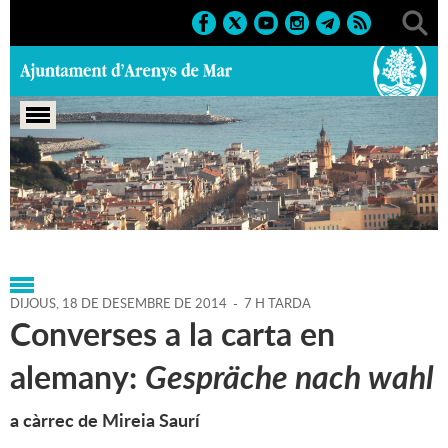
Portada
>
Agenda
>
18-12-
2014
>
Marcs
>
Culturals
>
2014
>
Activitats literàries
DIJOUS,
18
DE
DESEMBRE
DE
2014
-
7 H TARDA
Converses a la carta en
alemany:
Gespräche nach wahl
a càrrec de Mireia Saurí