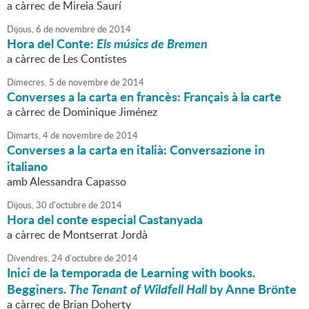
a càrrec de Mireia Saurí
Dijous,
6
de
novembre
de
2014
Hora del Conte:
Els músics de Bremen
a càrrec de Les Contistes
Dimecres,
5
de
novembre
de
2014
Converses a la carta en francès: Français à la carte
a càrrec de Dominique Jiménez
Dimarts,
4
de
novembre
de
2014
Converses a la carta en italià: Conversazione in
italiano
amb Alessandra Capasso
Dijous,
30
d'
octubre
de
2014
Hora del conte especial Castanyada
a càrrec de Montserrat Jordà
Divendres,
24
d'
octubre
de
2014
Inici de la temporada de Learning with books.
Begginers.
The Tenant of Wildfell Hall
by Anne Brönte
a càrrec de Brian Doherty