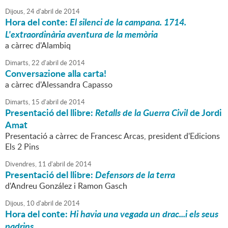
Dijous,
24
d'
abril
de
2014
Hora del conte:
El silenci de la campana. 1714.
L'extraordinària aventura de la memòria
a càrrec d'Alambiq
Dimarts,
22
d'
abril
de
2014
Conversazione alla carta!
a càrrec d'Alessandra Capasso
Dimarts,
15
d'
abril
de
2014
Presentació del llibre:
Retalls de la Guerra Civil
de Jordi
Amat
Presentació a càrrec de Francesc Arcas, president d'Edicions
Els 2 Pins
Divendres,
11
d'
abril
de
2014
Presentació del llibre:
Defensors de la terra
d'Andreu González i Ramon Gasch
Dijous,
10
d'
abril
de
2014
Hora del conte:
Hi havia una vegada un drac...i els seus
padrins