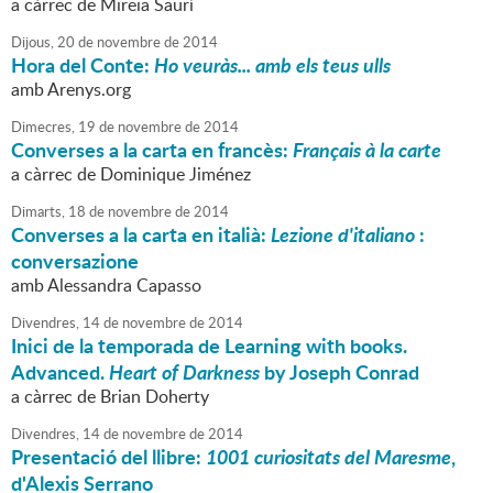
a càrrec de Mireia Saurí
Dijous,
20
de
novembre
de
2014
Hora del Conte:
Ho veuràs... amb els teus ulls
amb Arenys.org
Dimecres,
19
de
novembre
de
2014
Converses a la carta en francès:
Français à la carte
a càrrec de Dominique Jiménez
Dimarts,
18
de
novembre
de
2014
Converses a la carta en italià:
Lezione d'italiano
:
conversazione
amb Alessandra Capasso
Divendres,
14
de
novembre
de
2014
Inici de la temporada de Learning with books.
Advanced.
Heart of Darkness
by Joseph Conrad
a càrrec de Brian Doherty
Divendres,
14
de
novembre
de
2014
Presentació del llibre:
1001 curiositats del Maresme
,
d'Alexis Serrano