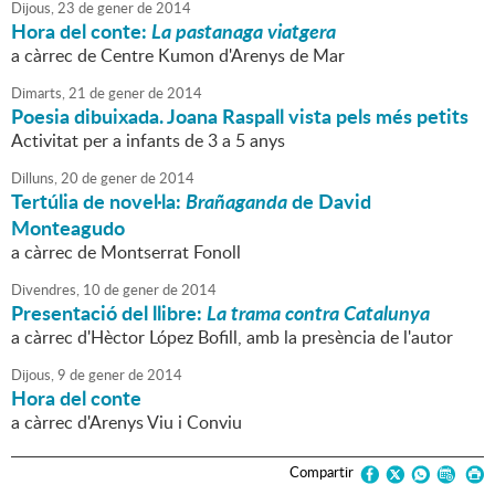
Dijous,
23
de
gener
de
2014
Hora del conte:
La pastanaga viatgera
a càrrec de Centre Kumon d'Arenys de Mar
Dimarts,
21
de
gener
de
2014
Poesia dibuixada. Joana Raspall vista pels més petits
Activitat per a infants de 3 a 5 anys
Dilluns,
20
de
gener
de
2014
Tertúlia de novel·la:
Brañaganda
de David
Monteagudo
a càrrec de Montserrat Fonoll
Divendres,
10
de
gener
de
2014
Presentació del llibre:
La trama contra Catalunya
a càrrec d'Hèctor López Bofill, amb la presència de l'autor
Dijous,
9
de
gener
de
2014
Hora del conte
a càrrec d'Arenys Viu i Conviu
Compartir