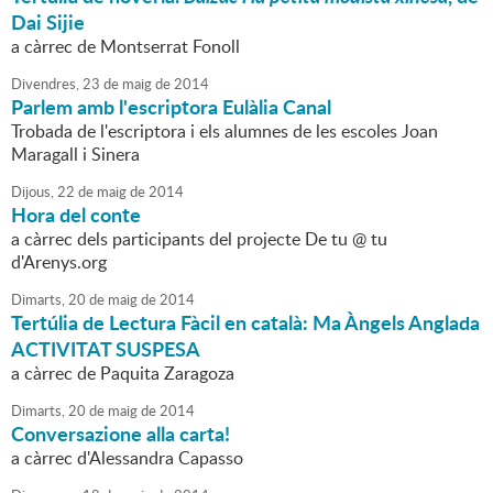
Dai Sijie
a càrrec de Montserrat Fonoll
Divendres,
23
de
maig
de
2014
Parlem amb l'escriptora Eulàlia Canal
Trobada de l'escriptora i els alumnes de les escoles Joan
Maragall i Sinera
Dijous,
22
de
maig
de
2014
Hora del conte
a càrrec dels participants del projecte De tu @ tu
d'Arenys.org
Dimarts,
20
de
maig
de
2014
Tertúlia de Lectura Fàcil en català: Ma Àngels Anglada
ACTIVITAT SUSPESA
a càrrec de Paquita Zaragoza
Dimarts,
20
de
maig
de
2014
Conversazione alla carta!
a càrrec d'Alessandra Capasso