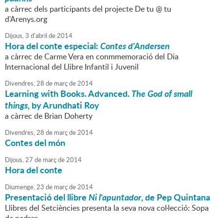
a càrrec dels participants del projecte De tu @ tu
d'Arenys.org
Dijous,
3
d'
abril
de
2014
Hora del conte especial:
Contes d'Andersen
a càrrec de Carme Vera en conmmemoració del Dia
Internacional del Llibre Infantil i Juvenil
Divendres,
28
de
març
de
2014
Learning with Books. Advanced.
The God of small
things
, by Arundhati Roy
a càrrec de Brian Doherty
Divendres,
28
de
març
de
2014
Contes del món
Dijous,
27
de
març
de
2014
Hora del conte
Diumenge,
23
de
març
de
2014
Presentació del llibre
Ni l'apuntador
, de Pep Quintana
Llibres del Setciències presenta la seva nova col·lecció: Sopa