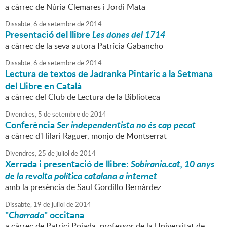
a càrrec de Núria Clemares i Jordi Mata
Dissabte,
6
de
setembre
de
2014
Presentació del llibre
Les dones del 1714
a càrrec de la seva autora Patrícia Gabancho
Dissabte,
6
de
setembre
de
2014
Lectura de textos de Jadranka Pintaric a la Setmana
del Llibre en Català
a càrrec del Club de Lectura de la Biblioteca
Divendres,
5
de
setembre
de
2014
Conferència
Ser independentista no és cap pecat
a càrrec d'Hilari Raguer, monjo de Montserrat
Divendres,
25
de
juliol
de
2014
Xerrada i presentació de llibre:
Sobirania.cat, 10 anys
de la revolta política catalana a internet
amb la presència de Saül Gordillo Bernàrdez
Dissabte,
19
de
juliol
de
2014
"
Charrada
" occitana
a càrrec de Patrici Pojada, professor de la Universitat de