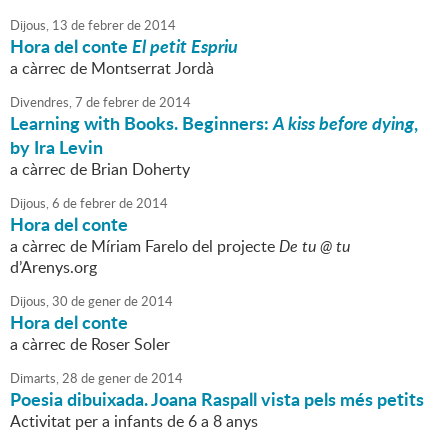
Dijous,
13
de
febrer
de
2014
Hora del conte
El petit Espriu
a càrrec de Montserrat Jordà
Divendres,
7
de
febrer
de
2014
Learning with Books. Beginners:
A kiss before dying
,
by Ira Levin
a càrrec de Brian Doherty
Dijous,
6
de
febrer
de
2014
Hora del conte
a càrrec de Míriam Farelo del projecte
De tu @ tu
d’Arenys.org
Dijous,
30
de
gener
de
2014
Hora del conte
a càrrec de Roser Soler
Dimarts,
28
de
gener
de
2014
Poesia dibuixada. Joana Raspall vista pels més petits
Activitat per a infants de 6 a 8 anys