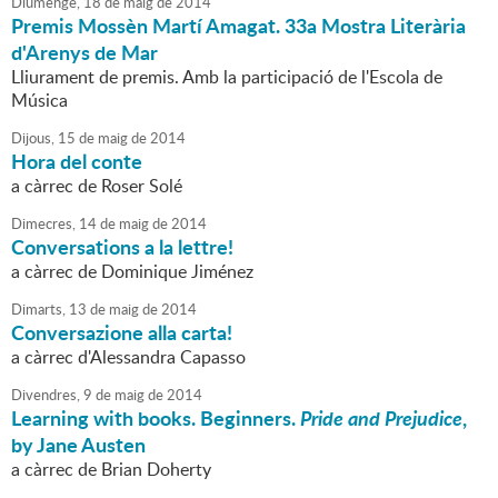
Diumenge,
18
de
maig
de
2014
Premis Mossèn Martí Amagat. 33a Mostra Literària
d'Arenys de Mar
Lliurament de premis. Amb la participació de l'Escola de
Música
Dijous,
15
de
maig
de
2014
Hora del conte
a càrrec de Roser Solé
Dimecres,
14
de
maig
de
2014
Conversations a la lettre!
a càrrec de Dominique Jiménez
Dimarts,
13
de
maig
de
2014
Conversazione alla carta!
a càrrec d'Alessandra Capasso
Divendres,
9
de
maig
de
2014
Learning with books. Beginners.
Pride and Prejudice
,
by Jane Austen
a càrrec de Brian Doherty