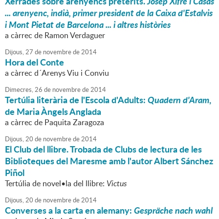
Xerrades sobre arenyencs pretèrits.
Josep Xifré i Casas
... arenyenc, indià, primer president de la Caixa d'Estalvis
i Mont Pietat de Barcelona ... i altres històries
a càrrec de Ramon Verdaguer
Dijous,
27
de
novembre
de
2014
Hora del Conte
a càrrec d´Arenys Viu i Conviu
Dimecres,
26
de
novembre
de
2014
Tertúlia literària de l'Escola d'Adults:
Quadern d'Aram
,
de Maria Àngels Anglada
a càrrec de Paquita Zaragoza
Dijous,
20
de
novembre
de
2014
El Club del llibre. Trobada de Clubs de lectura de les
Biblioteques del Maresme amb l'autor Albert Sánchez
Piñol
Tertúlia de novel•la del llibre:
Victus
Dijous,
20
de
novembre
de
2014
Converses a la carta en alemany:
Gespräche nach wahl