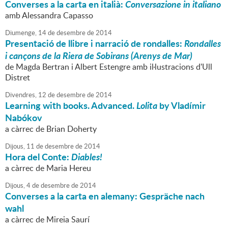
Converses a la carta en italià:
Conversazione in italiano
amb Alessandra Capasso
Diumenge,
14
de
desembre
de
2014
Presentació de llibre i narració de rondalles:
Rondalles
i cançons de la Riera de Sobirans (Arenys de Mar)
de Magda Bertran i Albert Estengre amb il·lustracions d'Ull
Distret
Divendres,
12
de
desembre
de
2014
Learning with books. Advanced.
Lolita
by Vladímir
Nabókov
a càrrec de Brian Doherty
Dijous,
11
de
desembre
de
2014
Hora del Conte:
Diables!
a càrrec de Maria Hereu
Dijous,
4
de
desembre
de
2014
Converses a la carta en alemany: Gespräche nach
wahl
a càrrec de Mireia Saurí