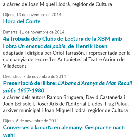
a càrrec de Joan Miquel Llodrà, regidor de Cultura
Dijous,
13
de
novembre
de
2014
Hora del Conte
Dimarts,
11
de
novembre
de
2014
4a Trobada dels Clubs de Lectura de la XBM amb
l'obra
Un enemic del poble
, de Henrik Ibsen
adaptada i dirigida per Oriol Tarrasón, i representada per la
companyia de teatre 'Les Antonietes' al Teatre Atrium de
Viladecans
Divendres,
7
de
novembre
de
2014
Presentació del llibre:
L'Abans d'Arenys de Mar. Recull
gràfic 1857-1980
a càrrec dels autors Ramon Bruguera, David Castañeda i
Joan Bellsolell, Roser Arís de l'Editorial Efadós, Hug Palou,
arxiver municipal i Joan Miquel Llodrà, regidor de Cultura
Dijous,
6
de
novembre
de
2014
Converses a la carta en alemany: Gespräche nach
wahl