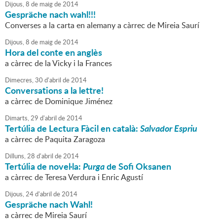
Dijous,
8
de
maig
de
2014
Gespräche nach wahl!!!
Converses a la carta en alemany a càrrec de Mireia Saurí
Dijous,
8
de
maig
de
2014
Hora del conte en anglès
a càrrec de la Vicky i la Frances
Dimecres,
30
d'
abril
de
2014
Conversations a la lettre!
a càrrec de Dominique Jiménez
Dimarts,
29
d'
abril
de
2014
Tertúlia de Lectura Fàcil en català:
Salvador Espriu
a càrrec de Paquita Zaragoza
Dilluns,
28
d'
abril
de
2014
Tertúlia de novel·la:
Purga
de Sofi Oksanen
a càrrec de Teresa Verdura i Enric Agustí
Dijous,
24
d'
abril
de
2014
Gespräche nach Wahl!
a càrrec de Mireia Saurí