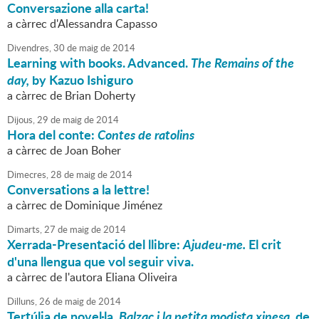
Conversazione alla carta!
a càrrec d'Alessandra Capasso
Divendres,
30
de
maig
de
2014
Learning with books. Advanced.
The Remains of the
day,
by Kazuo Ishiguro
a càrrec de Brian Doherty
Dijous,
29
de
maig
de
2014
Hora del conte:
Contes de ratolins
a càrrec de Joan Boher
Dimecres,
28
de
maig
de
2014
Conversations a la lettre!
a càrrec de Dominique Jiménez
Dimarts,
27
de
maig
de
2014
Xerrada-Presentació del llibre:
Ajudeu-me.
El crit
d'una llengua que vol seguir viva.
a càrrec de l'autora Eliana Oliveira
Dilluns,
26
de
maig
de
2014
Tertúlia de novel·la.
Balzac i la petita modista xinesa
, de