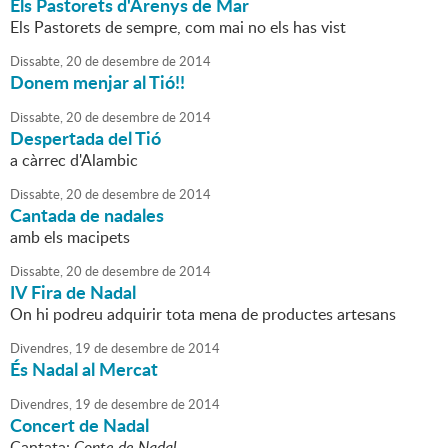
Els Pastorets d'Arenys de Mar
Els Pastorets de sempre, com mai no els has vist
Dissabte,
20
de
desembre
de
2014
Donem menjar al Tió!!
Dissabte,
20
de
desembre
de
2014
Despertada del Tió
a càrrec d'Alambic
Dissabte,
20
de
desembre
de
2014
Cantada de nadales
amb els macipets
Dissabte,
20
de
desembre
de
2014
IV Fira de Nadal
On hi podreu adquirir tota mena de productes artesans
Divendres,
19
de
desembre
de
2014
És Nadal al Mercat
Divendres,
19
de
desembre
de
2014
Concert de Nadal
Cantata:
Conte de Nadal