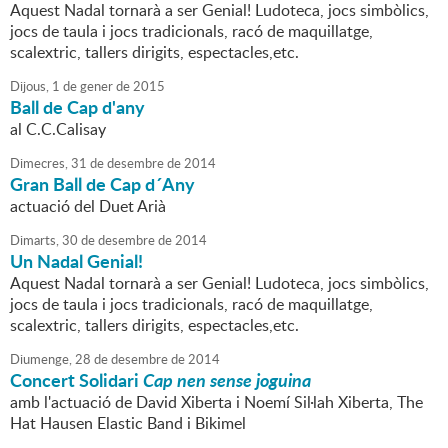
Aquest Nadal tornarà a ser Genial! Ludoteca, jocs simbòlics,
jocs de taula i jocs tradicionals, racó de maquillatge,
scalextric, tallers dirigits, espectacles,etc.
Dijous,
1
de
gener
de
2015
Ball de Cap d'any
al C.C.Calisay
Dimecres,
31
de
desembre
de
2014
Gran Ball de Cap d´Any
actuació del Duet Arià
Dimarts,
30
de
desembre
de
2014
Un Nadal Genial!
Aquest Nadal tornarà a ser Genial! Ludoteca, jocs simbòlics,
jocs de taula i jocs tradicionals, racó de maquillatge,
scalextric, tallers dirigits, espectacles,etc.
Diumenge,
28
de
desembre
de
2014
Concert Solidari
Cap nen sense joguina
amb l'actuació de David Xiberta i Noemí Sil·lah Xiberta, The
Hat Hausen Elastic Band i Bikimel