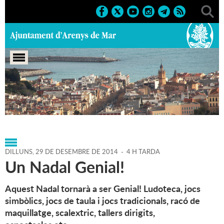
Portada
>
Agenda
>
29-12-
2014
>
Marcs
>
Culturals
>
2014
>
Nadal 2014
DILLUNS,
29
DE
DESEMBRE
DE
2014
-
4 H TARDA
Un Nadal Genial!
Aquest Nadal tornarà a ser Genial! Ludoteca, jocs
simbòlics, jocs de taula i jocs tradicionals, racó de
maquillatge, scalextric, tallers dirigits,