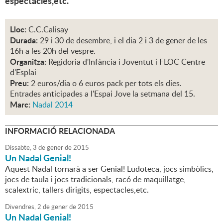
espectacles,etc.
Lloc:
C.C.Calisay
Durada:
29 i 30 de desembre, i el dia 2 i 3 de gener de les
16h a les 20h del vespre.
Organitza:
Regidoria d'Infància i Joventut i FLOC Centre
d'Esplai
Preu:
2 euros/dia o 6 euros pack per tots els dies.
Entrades anticipades a l'Espai Jove la setmana del 15.
Marc:
Nadal 2014
INFORMACIÓ RELACIONADA
Dissabte,
3
de
gener
de
2015
Un Nadal Genial!
Aquest Nadal tornarà a ser Genial! Ludoteca, jocs simbòlics,
jocs de taula i jocs tradicionals, racó de maquillatge,
scalextric, tallers dirigits, espectacles,etc.
Divendres,
2
de
gener
de
2015
Un Nadal Genial!