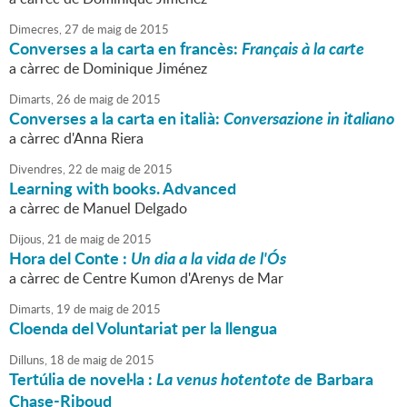
Dimecres,
27
de
maig
de
2015
Converses a la carta en francès:
Français à la carte
a càrrec de Dominique Jiménez
Dimarts,
26
de
maig
de
2015
Converses a la carta en italià:
Conversazione in italiano
a càrrec d'Anna Riera
Divendres,
22
de
maig
de
2015
Learning with books. Advanced
a càrrec de Manuel Delgado
Dijous,
21
de
maig
de
2015
Hora del Conte :
Un dia a la vida de l'Ós
a càrrec de Centre Kumon d'Arenys de Mar
Dimarts,
19
de
maig
de
2015
Cloenda del Voluntariat per la llengua
Dilluns,
18
de
maig
de
2015
Tertúlia de novel·la :
La venus hotentote
de Barbara
Chase-Riboud