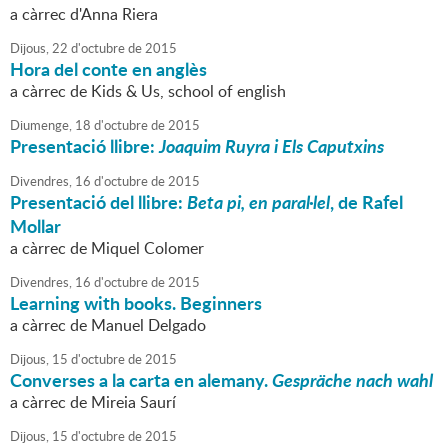
a càrrec d'Anna Riera
Dijous,
22
d'
octubre
de
2015
Hora del conte en anglès
a càrrec de Kids & Us, school of english
Diumenge,
18
d'
octubre
de
2015
Presentació llibre:
Joaquim Ruyra i Els Caputxins
Divendres,
16
d'
octubre
de
2015
Presentació del llibre:
Beta pi, en paral·lel
, de Rafel
Mollar
a càrrec de Miquel Colomer
Divendres,
16
d'
octubre
de
2015
Learning with books. Beginners
a càrrec de Manuel Delgado
Dijous,
15
d'
octubre
de
2015
Converses a la carta en alemany.
Gespräche nach wahl
a càrrec de Mireia Saurí
Dijous,
15
d'
octubre
de
2015