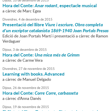
Dijous,
10
de
desembre
de
2015
Hora del Conte:
Anar rodant
, espectacle musical
a càrrec de Marc Egea
Divendres,
4
de
desembre
de
2015
Presentació del llibre
Viure i escriure. Obra completa
d'un escriptor catalanista 1869-1940
Joan Portals Presas
Edició de Joan Portals Martí i presentació a càrrec de Ramon
Verdaguer
Dijous,
3
de
desembre
de
2015
Hora del Conte:
Una mica més de Grimm
a càrrec de Carme Vera
Divendres,
27
de
novembre
de
2015
Learning with books. Advanced
a càrrec de Manuel Delgado
Dijous,
26
de
novembre
de
2015
Hora del Conte:
Corre Corre, carbasseta
a càrrec d'Anna Danés
Dijous,
19
de
novembre
de
2015