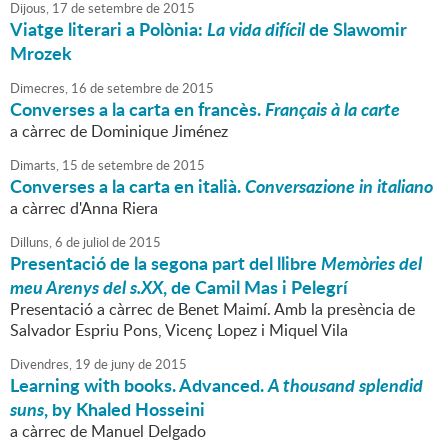
Dijous,
17
de
setembre
de
2015
Viatge literari a Polònia:
La vida difícil
de Slawomir
Mrozek
Dimecres,
16
de
setembre
de
2015
Converses a la carta en francès.
Français à la carte
a càrrec de Dominique Jiménez
Dimarts,
15
de
setembre
de
2015
Converses a la carta en italià.
Conversazione in italiano
a càrrec d'Anna Riera
Dilluns,
6
de
juliol
de
2015
Presentació de la segona part del llibre
Memòries del
meu Arenys del s.XX
, de Camil Mas i Pelegrí
Presentació a càrrec de Benet Maimí. Amb la presència de
Salvador Espriu Pons, Vicenç Lopez i Miquel Vila
Divendres,
19
de
juny
de
2015
Learning with books. Advanced.
A thousand splendid
suns
, by Khaled Hosseini
a càrrec de Manuel Delgado