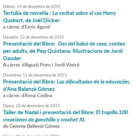
Dilluns,
14
de
desembre
de
2015
Tertúlia de novel·la :
La veritat sobre el cas Harry
Quebert
, de Joël Dicker
a càrrec d'Enric Agustí
Dissabte,
12
de
desembre
de
2015
Presentació del llibre:
Des del balcó de casa,
contes
per adults, de Pep Quintana. Il·lustracions de Jordi
Dauder
A càrrec d'Agustí Pons i Jordi Vintró
Divendres,
11
de
desembre
de
2015
Presentació del llibre:
Las dificultades de la educación
,
d'Ana Balanzá Gómez
a càrrec d'Anna Codina
Dijous,
10
de
desembre
de
2015
Taller de Nadal i presentació del llibre:
El trapillo.100
creaciones de ganchillo y crochet XL
de Gemma Ballesté Gómez