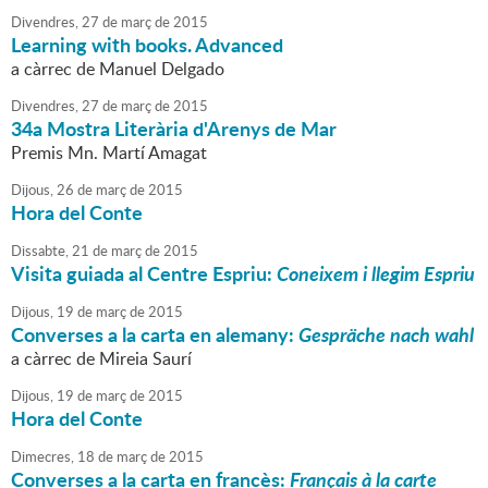
Divendres,
27
de
març
de
2015
Learning with books. Advanced
a càrrec de Manuel Delgado
Divendres,
27
de
març
de
2015
34a Mostra Literària d'Arenys de Mar
Premis Mn. Martí Amagat
Dijous,
26
de
març
de
2015
Hora del Conte
Dissabte,
21
de
març
de
2015
Visita guiada al Centre Espriu:
Coneixem i llegim Espriu
Dijous,
19
de
març
de
2015
Converses a la carta en alemany:
Gespräche nach wahl
a càrrec de Mireia Saurí
Dijous,
19
de
març
de
2015
Hora del Conte
Dimecres,
18
de
març
de
2015
Converses a la carta en francès:
Français à la carte