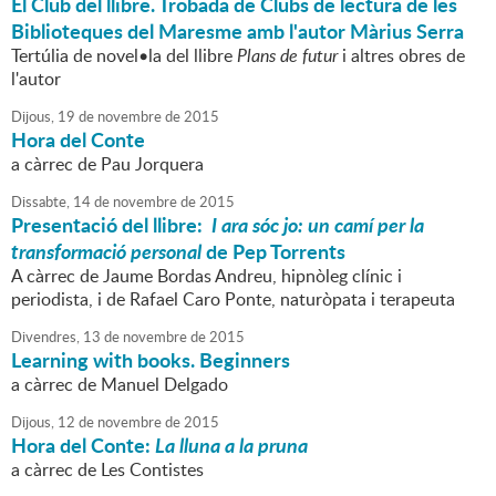
El Club del llibre. Trobada de Clubs de lectura de les
Biblioteques del Maresme amb l'autor Màrius Serra
Tertúlia de novel•la del llibre
Plans de futur
i altres obres de
l'autor
Dijous,
19
de
novembre
de
2015
Hora del Conte
a càrrec de Pau Jorquera
Dissabte,
14
de
novembre
de
2015
Presentació del llibre:
I ara sóc jo: un camí per la
transformació personal
de Pep Torrents
A càrrec de Jaume Bordas Andreu, hipnòleg clínic i
periodista, i de Rafael Caro Ponte, naturòpata i terapeuta
Divendres,
13
de
novembre
de
2015
Learning with books. Beginners
a càrrec de Manuel Delgado
Dijous,
12
de
novembre
de
2015
Hora del Conte:
La lluna a la pruna
a càrrec de Les Contistes