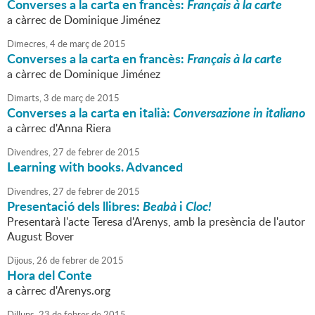
Converses a la carta en francès:
Français à la carte
a càrrec de Dominique Jiménez
Dimecres,
4
de
març
de
2015
Converses a la carta en francès:
Français à la carte
a càrrec de Dominique Jiménez
Dimarts,
3
de
març
de
2015
Converses a la carta en italià:
Conversazione in italiano
a càrrec d'Anna Riera
Divendres,
27
de
febrer
de
2015
Learning with books. Advanced
Divendres,
27
de
febrer
de
2015
Presentació dels llibres:
Beabà
i
Cloc!
Presentarà l'acte Teresa d'Arenys, amb la presència de l'autor
August Bover
Dijous,
26
de
febrer
de
2015
Hora del Conte
a càrrec d'Arenys.org
Dilluns,
23
de
febrer
de
2015