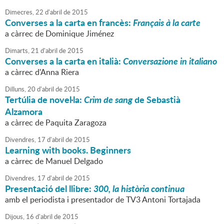
Dimecres,
22
d'
abril
de
2015
Converses a la carta en francès:
Français à la carte
a càrrec de Dominique Jiménez
Dimarts,
21
d'
abril
de
2015
Converses a la carta en italià:
Conversazione in italiano
a càrrec d'Anna Riera
Dilluns,
20
d'
abril
de
2015
Tertúlia de novel·la:
Crim de sang
de Sebastià
Alzamora
a càrrec de Paquita Zaragoza
Divendres,
17
d'
abril
de
2015
Learning with books. Beginners
a càrrec de Manuel Delgado
Divendres,
17
d'
abril
de
2015
Presentació del llibre:
300, la història continua
amb el periodista i presentador de TV3 Antoni Tortajada
Dijous,
16
d'
abril
de
2015