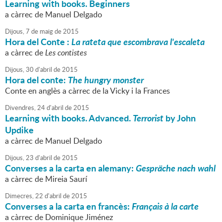
Learning with books. Beginners
a càrrec de Manuel Delgado
Dijous,
7
de
maig
de
2015
Hora del Conte :
La rateta que escombrava l'escaleta
a càrrec de
Les contistes
Dijous,
30
d'
abril
de
2015
Hora del conte:
The hungry monster
Conte en anglès a càrrec de la Vicky i la Frances
Divendres,
24
d'
abril
de
2015
Learning with books. Advanced.
Terrorist
by John
Updike
a càrrec de Manuel Delgado
Dijous,
23
d'
abril
de
2015
Converses a la carta en alemany:
Gespräche nach wahl
a càrrec de Mireia Saurí
Dimecres,
22
d'
abril
de
2015
Converses a la carta en francès:
Français à la carte
a càrrec de Dominique Jiménez