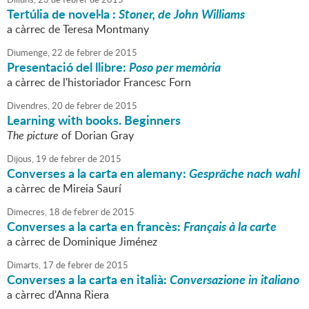
Tertúlia de novel·la :
Stoner, de John Williams
a càrrec de Teresa Montmany
Diumenge,
22
de
febrer
de
2015
Presentació del llibre:
Poso per memòria
a càrrec de l'historiador Francesc Forn
Divendres,
20
de
febrer
de
2015
Learning with books. Beginners
The picture
of Dorian Gray
Dijous,
19
de
febrer
de
2015
Converses a la carta en alemany:
Gespräche nach wahl
a càrrec de Mireia Saurí
Dimecres,
18
de
febrer
de
2015
Converses a la carta en francès:
Français à la carte
a càrrec de Dominique Jiménez
Dimarts,
17
de
febrer
de
2015
Converses a la carta en italià:
Conversazione in italiano
a càrrec d'Anna Riera