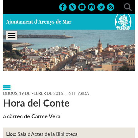
Portada
>
Agenda
>
19-02-
2015
>
Marcs
>
Culturals
>
2015
>
Activitats literàries
DIJOUS,
19
DE
FEBRER
DE
2015
-
6 H TARDA
Hora del Conte
a càrrec de Carme Vera
Lloc:
Sala d'Actes de la Biblioteca