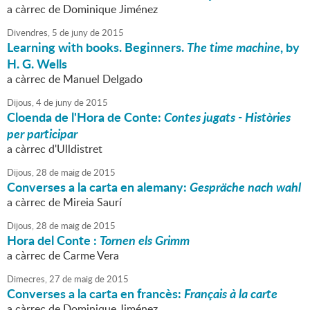
a càrrec de Dominique Jiménez
Divendres,
5
de
juny
de
2015
Learning with books. Beginners.
The time machine
, by
H. G. Wells
a càrrec de Manuel Delgado
Dijous,
4
de
juny
de
2015
Cloenda de l'Hora de Conte:
Contes jugats - Històries
per participar
a càrrec d'Ulldistret
Dijous,
28
de
maig
de
2015
Converses a la carta en alemany:
Gespräche nach wahl
a càrrec de Mireia Saurí
Dijous,
28
de
maig
de
2015
Hora del Conte :
Tornen els Grimm
a càrrec de Carme Vera
Dimecres,
27
de
maig
de
2015
Converses a la carta en francès:
Français à la carte
a càrrec de Dominique Jiménez