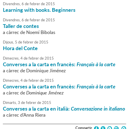
Divendres,
6
de
febrer
de
2015
Learning with books. Beginners
Divendres,
6
de
febrer
de
2015
Taller de contes
a càrrec de Noemí Bibolas
Dijous,
5
de
febrer
de
2015
Hora del Conte
Dimecres,
4
de
febrer
de
2015
Converses a la carta en francès:
Français à la carte
a càrrec de Dominique Jiménez
Dimecres,
4
de
febrer
de
2015
Converses a la carta en francès:
Français à la carte
a càrrec de
Dominique Jiménez
Dimarts,
3
de
febrer
de
2015
Converses a la carta en italià:
Conversazione in italiano
a càrrec d'Anna Riera
Compartir