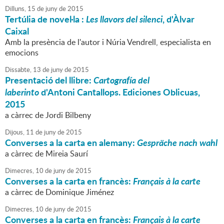
Dilluns,
15
de
juny
de
2015
Tertúlia de novel·la :
Les llavors del silenci
, d'Àlvar
Caixal
Amb la presència de l'autor i Núria Vendrell, especialista en
emocions
Dissabte,
13
de
juny
de
2015
Presentació del llibre:
Cartografía del
laberinto
d'Antoni Cantallops. Ediciones Oblicuas,
2015
a càrrec de Jordi Bilbeny
Dijous,
11
de
juny
de
2015
Converses a la carta en alemany:
Gespräche nach wahl
a càrrec de Mireia Saurí
Dimecres,
10
de
juny
de
2015
Converses a la carta en francès:
Français à la carte
a càrrec de Dominique Jiménez
Dimecres,
10
de
juny
de
2015
Converses a la carta en francès:
Français à la carte