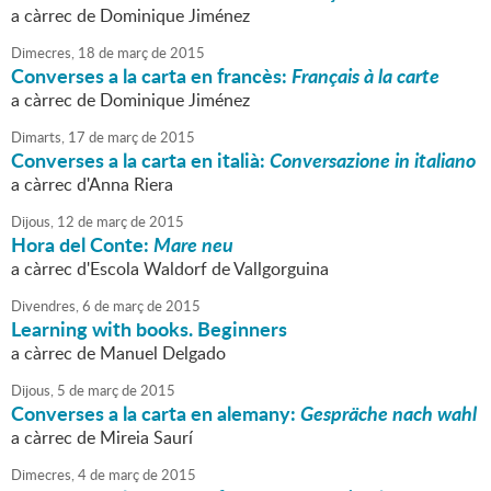
a càrrec de Dominique Jiménez
Dimecres,
18
de
març
de
2015
Converses a la carta en francès:
Français à la carte
a càrrec de Dominique Jiménez
Dimarts,
17
de
març
de
2015
Converses a la carta en italià:
Conversazione in italiano
a càrrec d'Anna Riera
Dijous,
12
de
març
de
2015
Hora del Conte:
Mare neu
a càrrec d'Escola Waldorf de Vallgorguina
Divendres,
6
de
març
de
2015
Learning with books. Beginners
a càrrec de Manuel Delgado
Dijous,
5
de
març
de
2015
Converses a la carta en alemany:
Gespräche nach wahl
a càrrec de Mireia Saurí
Dimecres,
4
de
març
de
2015