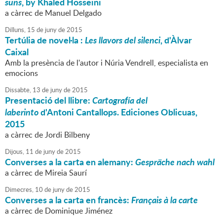
suns
, by Khaled Hosseini
a càrrec de Manuel Delgado
Dilluns,
15
de
juny
de
2015
Tertúlia de novel·la :
Les llavors del silenci
, d'Àlvar
Caixal
Amb la presència de l'autor i Núria Vendrell, especialista en
emocions
Dissabte,
13
de
juny
de
2015
Presentació del llibre:
Cartografía del
laberinto
d'Antoni Cantallops. Ediciones Oblicuas,
2015
a càrrec de Jordi Bilbeny
Dijous,
11
de
juny
de
2015
Converses a la carta en alemany:
Gespräche nach wahl
a càrrec de Mireia Saurí
Dimecres,
10
de
juny
de
2015
Converses a la carta en francès:
Français à la carte
a càrrec de Dominique Jiménez