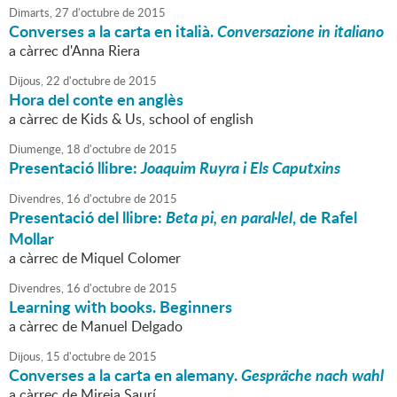
Dimarts,
27
d'
octubre
de
2015
Converses a la carta en italià.
Conversazione in italiano
a càrrec d'Anna Riera
Dijous,
22
d'
octubre
de
2015
Hora del conte en anglès
a càrrec de Kids & Us, school of english
Diumenge,
18
d'
octubre
de
2015
Presentació llibre:
Joaquim Ruyra i Els Caputxins
Divendres,
16
d'
octubre
de
2015
Presentació del llibre:
Beta pi, en paral·lel
, de Rafel
Mollar
a càrrec de Miquel Colomer
Divendres,
16
d'
octubre
de
2015
Learning with books. Beginners
a càrrec de Manuel Delgado
Dijous,
15
d'
octubre
de
2015
Converses a la carta en alemany.
Gespräche nach wahl
a càrrec de Mireia Saurí