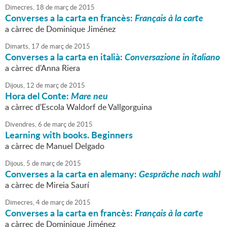
Dimecres,
18
de
març
de
2015
Converses a la carta en francès:
Français à la carte
a càrrec de Dominique Jiménez
Dimarts,
17
de
març
de
2015
Converses a la carta en italià:
Conversazione in italiano
a càrrec d'Anna Riera
Dijous,
12
de
març
de
2015
Hora del Conte:
Mare neu
a càrrec d'Escola Waldorf de Vallgorguina
Divendres,
6
de
març
de
2015
Learning with books. Beginners
a càrrec de Manuel Delgado
Dijous,
5
de
març
de
2015
Converses a la carta en alemany:
Gespräche nach wahl
a càrrec de Mireia Saurí
Dimecres,
4
de
març
de
2015
Converses a la carta en francès:
Français à la carte
a càrrec de Dominique Jiménez