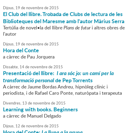
Dijous,
19
de
novembre
de
2015
El Club del llibre. Trobada de Clubs de lectura de les
Biblioteques del Maresme amb l'autor Màrius Serra
Tertúlia de novel•la del llibre
Plans de futur
i altres obres de
l'autor
Dijous,
19
de
novembre
de
2015
Hora del Conte
a càrrec de Pau Jorquera
Dissabte,
14
de
novembre
de
2015
Presentació del llibre:
I ara sóc jo: un camí per la
transformació personal
de Pep Torrents
A càrrec de Jaume Bordas Andreu, hipnòleg clínic i
periodista, i de Rafael Caro Ponte, naturòpata i terapeuta
Divendres,
13
de
novembre
de
2015
Learning with books. Beginners
a càrrec de Manuel Delgado
Dijous,
12
de
novembre
de
2015
Hora del Conte:
La lluna a la pruna