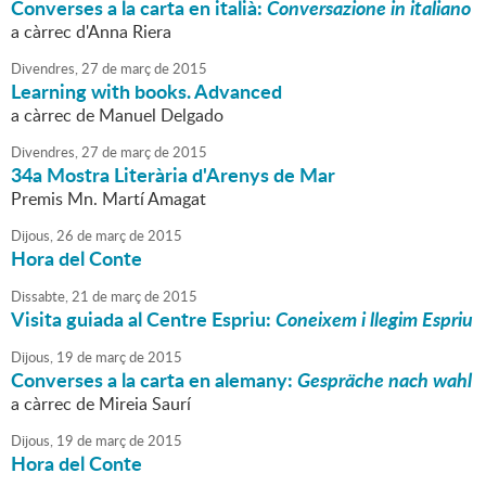
Converses a la carta en italià:
Conversazione in italiano
a càrrec d'Anna Riera
Divendres,
27
de
març
de
2015
Learning with books. Advanced
a càrrec de Manuel Delgado
Divendres,
27
de
març
de
2015
34a Mostra Literària d'Arenys de Mar
Premis Mn. Martí Amagat
Dijous,
26
de
març
de
2015
Hora del Conte
Dissabte,
21
de
març
de
2015
Visita guiada al Centre Espriu:
Coneixem i llegim Espriu
Dijous,
19
de
març
de
2015
Converses a la carta en alemany:
Gespräche nach wahl
a càrrec de Mireia Saurí
Dijous,
19
de
març
de
2015
Hora del Conte