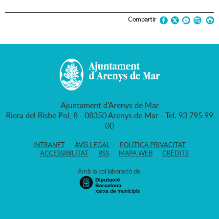
Compartir
Ajuntament d'Arenys de Mar
Riera del Bisbe Pol, 8 - 08350 Arenys de Mar - Tel. 93 795 99
00
INTRANET
AVÍS LEGAL
POLÍTICA PRIVACITAT
ACCESSIBILITAT
RSS
MAPA WEB
CRÈDITS
Amb la col·laboració de: