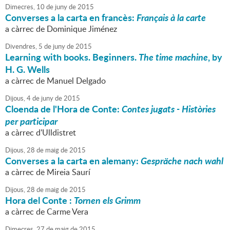
Dimecres,
10
de
juny
de
2015
Converses a la carta en francès:
Français à la carte
a càrrec de Dominique Jiménez
Divendres,
5
de
juny
de
2015
Learning with books. Beginners.
The time machine
, by
H. G. Wells
a càrrec de Manuel Delgado
Dijous,
4
de
juny
de
2015
Cloenda de l'Hora de Conte:
Contes jugats - Històries
per participar
a càrrec d'Ulldistret
Dijous,
28
de
maig
de
2015
Converses a la carta en alemany:
Gespräche nach wahl
a càrrec de Mireia Saurí
Dijous,
28
de
maig
de
2015
Hora del Conte :
Tornen els Grimm
a càrrec de Carme Vera
Dimecres,
27
de
maig
de
2015