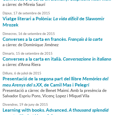
a càrrec de Mireia Saurí
Dijous,
17
de
setembre
de
2015
Viatge literari a Polònia:
La vida difícil
de Slawomir
Mrozek
Dimecres,
16
de
setembre
de
2015
Converses a la carta en francès.
Français à la carte
a càrrec de Dominique Jiménez
Dimarts,
15
de
setembre
de
2015
Converses a la carta en italià.
Conversazione in italiano
a càrrec d'Anna Riera
Dilluns,
6
de
juliol
de
2015
Presentació de la segona part del llibre
Memòries del
meu Arenys del s.XX
, de Camil Mas i Pelegrí
Presentació a càrrec de Benet Maimí. Amb la presència de
Salvador Espriu Pons, Vicenç Lopez i Miquel Vila
Divendres,
19
de
juny
de
2015
Learning with books. Advanced.
A thousand splendid