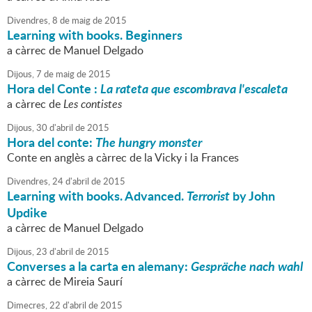
Divendres,
8
de
maig
de
2015
Learning with books. Beginners
a càrrec de Manuel Delgado
Dijous,
7
de
maig
de
2015
Hora del Conte :
La rateta que escombrava l'escaleta
a càrrec de
Les contistes
Dijous,
30
d'
abril
de
2015
Hora del conte:
The hungry monster
Conte en anglès a càrrec de la Vicky i la Frances
Divendres,
24
d'
abril
de
2015
Learning with books. Advanced.
Terrorist
by John
Updike
a càrrec de Manuel Delgado
Dijous,
23
d'
abril
de
2015
Converses a la carta en alemany:
Gespräche nach wahl
a càrrec de Mireia Saurí
Dimecres,
22
d'
abril
de
2015