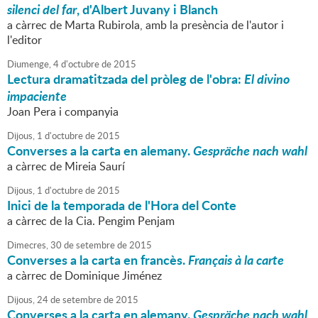
silenci del far
, d'Albert Juvany i Blanch
a càrrec de Marta Rubirola, amb la presència de l'autor i
l'editor
Diumenge,
4
d'
octubre
de
2015
Lectura dramatitzada del pròleg de l'obra:
El divino
impaciente
Joan Pera i companyia
Dijous,
1
d'
octubre
de
2015
Converses a la carta en alemany.
Gespräche nach wahl
a càrrec de Mireia Saurí
Dijous,
1
d'
octubre
de
2015
Inici de la temporada de l'Hora del Conte
a càrrec de la Cia. Pengim Penjam
Dimecres,
30
de
setembre
de
2015
Converses a la carta en francès.
Français à la carte
a càrrec de Dominique Jiménez
Dijous,
24
de
setembre
de
2015
Converses a la carta en alemany.
Gespräche nach wahl