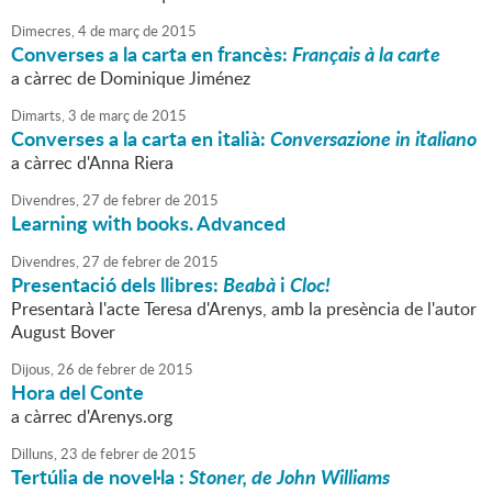
Dimecres,
4
de
març
de
2015
Converses a la carta en francès:
Français à la carte
a càrrec de Dominique Jiménez
Dimarts,
3
de
març
de
2015
Converses a la carta en italià:
Conversazione in italiano
a càrrec d'Anna Riera
Divendres,
27
de
febrer
de
2015
Learning with books. Advanced
Divendres,
27
de
febrer
de
2015
Presentació dels llibres:
Beabà
i
Cloc!
Presentarà l'acte Teresa d'Arenys, amb la presència de l'autor
August Bover
Dijous,
26
de
febrer
de
2015
Hora del Conte
a càrrec d'Arenys.org
Dilluns,
23
de
febrer
de
2015
Tertúlia de novel·la :
Stoner, de John Williams