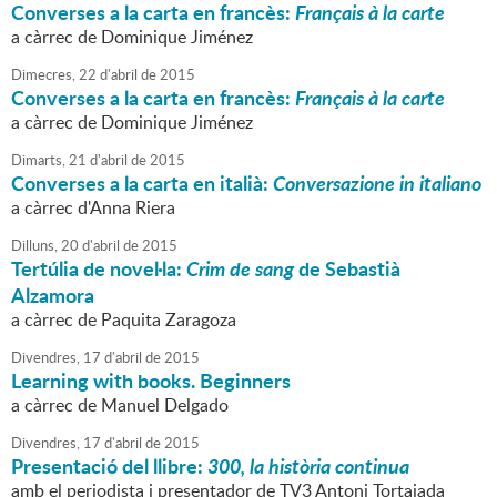
Converses a la carta en francès:
Français à la carte
a càrrec de Dominique Jiménez
Dimecres,
22
d'
abril
de
2015
Converses a la carta en francès:
Français à la carte
a càrrec de Dominique Jiménez
Dimarts,
21
d'
abril
de
2015
Converses a la carta en italià:
Conversazione in italiano
a càrrec d'Anna Riera
Dilluns,
20
d'
abril
de
2015
Tertúlia de novel·la:
Crim de sang
de Sebastià
Alzamora
a càrrec de Paquita Zaragoza
Divendres,
17
d'
abril
de
2015
Learning with books. Beginners
a càrrec de Manuel Delgado
Divendres,
17
d'
abril
de
2015
Presentació del llibre:
300, la història continua
amb el periodista i presentador de TV3 Antoni Tortajada