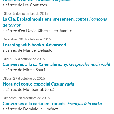
a càrrec de Les Contistes
Dijous,
5
de
novembre
de
2015
La Cia. Espiadimonis ens presenten,
contes i cançons
de tardor
a càrrec d'en David Xiberta i en Juanito
Divendres,
30
d'
octubre
de
2015
Learning with books. Advanced
a càrrec de Manuel Delgado
Dijous,
29
d'
octubre
de
2015
Converses a la carta en alemany.
Gespräche nach wahl
a càrrec de Mireia Saurí
Dijous,
29
d'
octubre
de
2015
Hora del conte especial
Castanyada
a càrrec de Montserrat Jordà
Dimecres,
28
d'
octubre
de
2015
Converses a la carta en francès.
Français à la carte
a càrrec de Dominique Jiménez