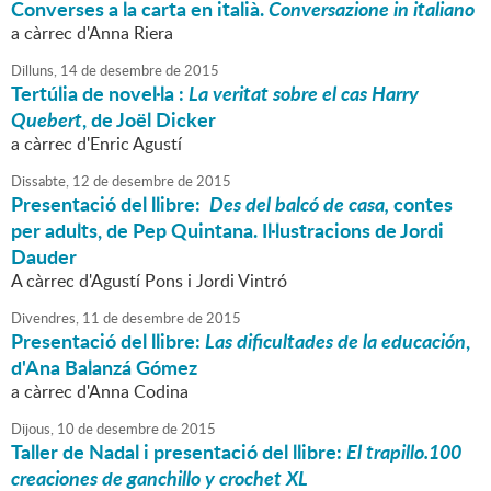
Converses a la carta en italià.
Conversazione in italiano
a càrrec d'Anna Riera
Dilluns,
14
de
desembre
de
2015
Tertúlia de novel·la :
La veritat sobre el cas Harry
Quebert
, de Joël Dicker
a càrrec d'Enric Agustí
Dissabte,
12
de
desembre
de
2015
Presentació del llibre:
Des del balcó de casa,
contes
per adults, de Pep Quintana. Il·lustracions de Jordi
Dauder
A càrrec d'Agustí Pons i Jordi Vintró
Divendres,
11
de
desembre
de
2015
Presentació del llibre:
Las dificultades de la educación
,
d'Ana Balanzá Gómez
a càrrec d'Anna Codina
Dijous,
10
de
desembre
de
2015
Taller de Nadal i presentació del llibre:
El trapillo.100
creaciones de ganchillo y crochet XL