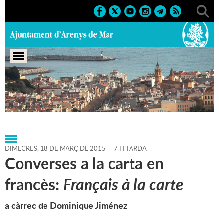
Portada
>
Agenda
>
18-03-
2015
>
Marcs
>
Culturals
>
2015
>
Activitats literàries
DIMECRES,
18
DE
MARÇ
DE
2015
-
7 H TARDA
Converses a la carta en
francès:
Français à la carte
a càrrec de Dominique Jiménez