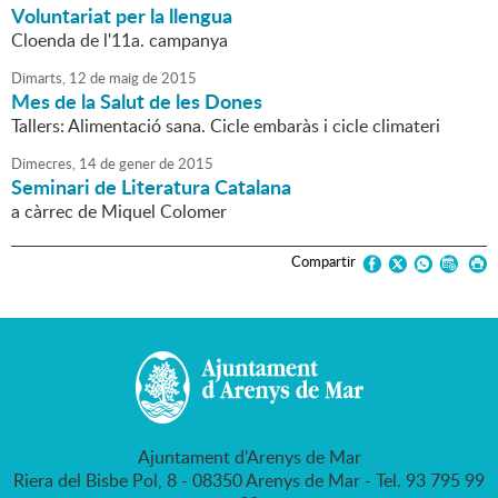
Voluntariat per la llengua
Cloenda de l'11a. campanya
Dimarts,
12
de
maig
de
2015
Mes de la Salut de les Dones
Tallers: Alimentació sana. Cicle embaràs i cicle climateri
Dimecres,
14
de
gener
de
2015
Seminari de Literatura Catalana
a càrrec de Miquel Colomer
Compartir
Ajuntament d'Arenys de Mar
Riera del Bisbe Pol, 8 - 08350 Arenys de Mar - Tel. 93 795 99