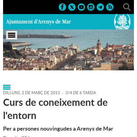
Portada
>
Agenda
>
02-03-
2015
>
Marcs
>
Culturals
>
2015
>
Cursos i Tallers
DILLUNS,
2
DE
MARÇ
DE
2015
-
3/4 DE 6 TARDA
Curs de coneixement de
l'entorn
Per a persones nouvingudes a Arenys de Mar