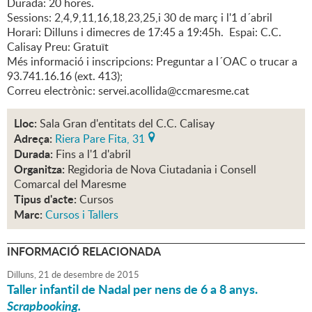
Durada: 20 hores.
Sessions: 2,4,9,11,16,18,23,25,i 30 de març i l'1 d´abril
Horari: Dilluns i dimecres de 17:45 a 19:45h. Espai: C.C.
Calisay Preu: Gratuït
Més informació i inscripcions: Preguntar a l´OAC o trucar a
93.741.16.16 (ext. 413);
Correu electrònic: servei.acollida@ccmaresme.cat
Lloc:
Sala Gran d'entitats del C.C. Calisay
Adreça:
Riera Pare Fita, 31
Durada:
Fins a l'1 d'abril
Organitza:
Regidoria de Nova Ciutadania i Consell
Comarcal del Maresme
Tipus d'acte:
Cursos
Marc:
Cursos i Tallers
INFORMACIÓ RELACIONADA
Dilluns,
21
de
desembre
de
2015
Taller infantil de Nadal per nens de 6 a 8 anys.
Scrapbooking.