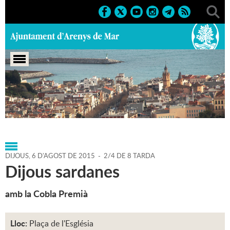
Portada
>
Agenda
>
06-08-
2015
>
Marcs
>
Culturals
>
2015
>
Sardanes
DIJOUS,
6
D'
AGOST
DE
2015
-
2/4 DE 8 TARDA
Dijous sardanes
amb la Cobla Premià
Lloc:
Plaça de l'Església