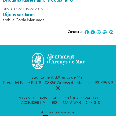
Dijous,
16
de
juliol
de
2015
Dijous sardanes
amb la Cobla Marinada
Compartir
Ajuntament d'Arenys de Mar
Riera del Bisbe Pol, 8 - 08350 Arenys de Mar - Tel. 93 795 99
00
INTRANET
AVÍS LEGAL
POLÍTICA PRIVACITAT
ACCESSIBILITAT
RSS
MAPA WEB
CRÈDITS
Amb la col·laboració de: