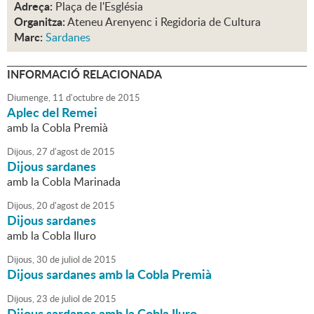
Adreça:
Plaça de l'Església
Organitza:
Ateneu Arenyenc i Regidoria de Cultura
Marc:
Sardanes
INFORMACIÓ RELACIONADA
Diumenge,
11
d'
octubre
de
2015
Aplec del Remei
amb la Cobla Premià
Dijous,
27
d'
agost
de
2015
Dijous sardanes
amb la Cobla Marinada
Dijous,
20
d'
agost
de
2015
Dijous sardanes
amb la Cobla Iluro
Dijous,
30
de
juliol
de
2015
Dijous sardanes amb la Cobla Premià
Dijous,
23
de
juliol
de
2015
Dijous sardanes amb la Cobla Iluro