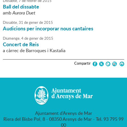
Dissabte,
7
de
febrer
de
2015
Ball del dissabte
amb
Aurora Duet
Dissabte,
31
de
gener
de
2015
Audicions per incorporar nous cantaires
Diumenge,
4
de
gener
de
2015
Concert de Reis
a càrrec de Barroques i Kastalia
Compartir
Ajuntament d'Arenys de Mar
Riera del Bisbe Pol, 8 - 08350 Arenys de Mar - Tel. 93 795 99
00