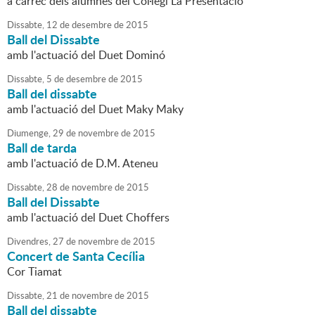
a càrrec dels alumnes del Col·legi La Presentació
Dissabte,
12
de
desembre
de
2015
Ball del Dissabte
amb l'actuació del Duet Dominó
Dissabte,
5
de
desembre
de
2015
Ball del dissabte
amb l'actuació del Duet Maky Maky
Diumenge,
29
de
novembre
de
2015
Ball de tarda
amb l'actuació de D.M. Ateneu
Dissabte,
28
de
novembre
de
2015
Ball del Dissabte
amb l'actuació del Duet Choffers
Divendres,
27
de
novembre
de
2015
Concert de Santa Cecília
Cor Tiamat
Dissabte,
21
de
novembre
de
2015
Ball del dissabte