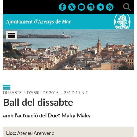
Portada
>
Agenda
>
04-04-
2015
>
Marcs
>
Culturals
>
2015
>
Activitats musicals
DISSABTE,
4
D'
ABRIL
DE
2015
-
2/4 D'11 NIT
Ball del dissabte
amb l'actuació del Duet Maky Maky
Lloc:
Ateneu Arenyenc