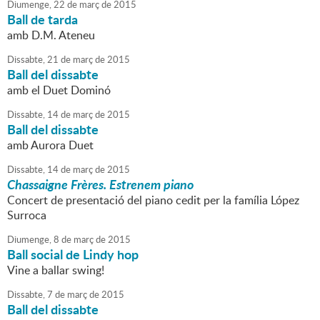
Diumenge,
22
de
març
de
2015
Ball de tarda
amb D.M. Ateneu
Dissabte,
21
de
març
de
2015
Ball del dissabte
amb el Duet Dominó
Dissabte,
14
de
març
de
2015
Ball del dissabte
amb Aurora Duet
Dissabte,
14
de
març
de
2015
Chassaigne Frères. Estrenem piano
Concert de presentació del piano cedit per la família López
Surroca
Diumenge,
8
de
març
de
2015
Ball social de Lindy hop
Vine a ballar swing!
Dissabte,
7
de
març
de
2015
Ball del dissabte