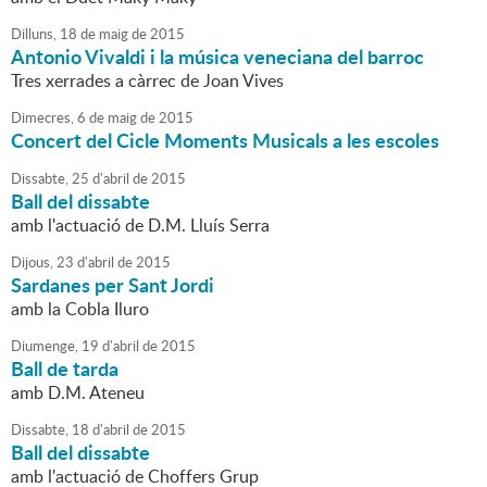
Dilluns,
18
de
maig
de
2015
Antonio Vivaldi i la música veneciana del barroc
Tres xerrades a càrrec de Joan Vives
Dimecres,
6
de
maig
de
2015
Concert del Cicle Moments Musicals a les escoles
Dissabte,
25
d'
abril
de
2015
Ball del dissabte
amb l'actuació de D.M. Lluís Serra
Dijous,
23
d'
abril
de
2015
Sardanes per Sant Jordi
amb la Cobla Iluro
Diumenge,
19
d'
abril
de
2015
Ball de tarda
amb D.M. Ateneu
Dissabte,
18
d'
abril
de
2015
Ball del dissabte
amb l'actuació de Choffers Grup