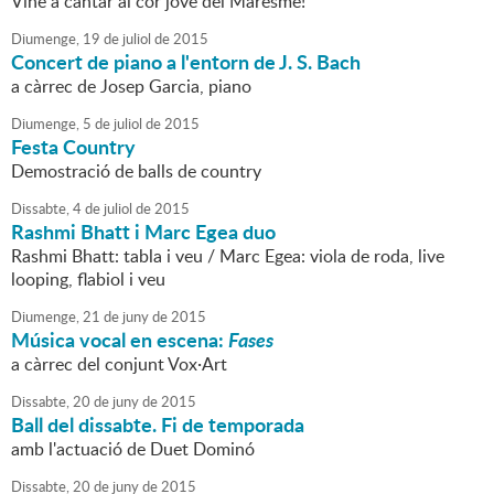
Vine a cantar al cor jove del Maresme!
Diumenge,
19
de
juliol
de
2015
Concert de piano a l'entorn de J. S. Bach
a càrrec de Josep Garcia, piano
Diumenge,
5
de
juliol
de
2015
Festa Country
Demostració de balls de country
Dissabte,
4
de
juliol
de
2015
Rashmi Bhatt i Marc Egea duo
Rashmi Bhatt: tabla i veu / Marc Egea: viola de roda, live
looping, flabiol i veu
Diumenge,
21
de
juny
de
2015
Música vocal en escena:
Fases
a càrrec del conjunt Vox·Art
Dissabte,
20
de
juny
de
2015
Ball del dissabte. Fi de temporada
amb l'actuació de Duet Dominó
Dissabte,
20
de
juny
de
2015