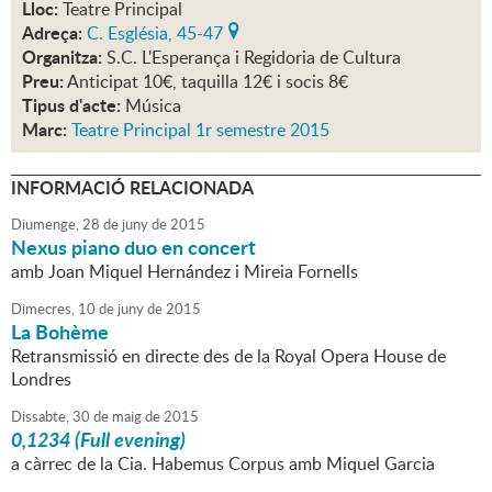
Lloc:
Teatre Principal
Adreça:
C. Església, 45-47
Organitza:
S.C. L'Esperança i Regidoria de Cultura
Preu:
Anticipat 10€, taquilla 12€ i socis 8€
Tipus d'acte:
Música
Marc:
Teatre Principal 1r semestre 2015
INFORMACIÓ RELACIONADA
Diumenge,
28
de
juny
de
2015
Nexus piano duo en concert
amb Joan Miquel Hernández i Mireia Fornells
Dimecres,
10
de
juny
de
2015
La Bohème
Retransmissió en directe des de la Royal Opera House de
Londres
Dissabte,
30
de
maig
de
2015
0,1234 (Full evening)
a càrrec de la Cia. Habemus Corpus amb Miquel Garcia