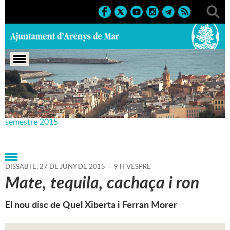
Portada
>
Agenda
>
27-06-
2015
>
Marcs
>
Culturals
>
2015
>
Teatre Principal 1r
semestre 2015
DISSABTE,
27
DE
JUNY
DE
2015
-
9 H VESPRE
Mate, tequila, cachaça i ron
El nou disc de Quel Xiberta i Ferran Morer