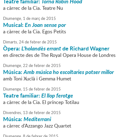
Teatre familiar:
Torna Robin Hood
a càrrec de la Cia. Teatre Nu
Diumenge,
1
de
març
de
2015
Musical:
En Joan sense por
a càrrec de la Cia. Egos Petits
Dimarts,
24
de
febrer
de
2015
Òpera:
L'holandès errant
de Richard Wagner
en directe des de The Royal Opera House de Londres
Diumenge,
22
de
febrer
de
2015
Música:
Amb música ho escoltaries potser millor
amb Toni Xuclà i Gemma Humet
Diumenge,
15
de
febrer
de
2015
Teatre familiar:
El llop ferotge
a càrrec de la Cia. El príncep Totilau
Divendres,
13
de
febrer
de
2015
Música:
Mediterrani
a càrrec d'Azzango Jazz Quartet
Diumenge,
8
de
febrer
de
2015