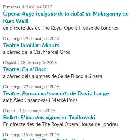
Dimecres,
1
d'
abril
de
2015
Òpera:
Auge i caiguda de la ciutat de Mahagonny
de
Kurt Weill
en directe des de The Royal Opera House de Londres
Diumenge,
29
de
març
de
2015
Teatre familiar:
Minuts
a càrrec de la Cia. Marcel Gros
Dissabte,
28
de
març
de
2015
Teatre:
En el Bosc
a càrrec dels alumnes de 6è de l'Escola Sinera
Diumenge,
22
de
març
de
2015
Teatre:
Pensaments secrets
de David Lodge
amb Àlex Casanovas i Mercè Pons
Dimarts,
17
de
març
de
2015
Ballet:
El llac dels cignes
de Txaikovski
En directe des de The Royal Opera House de Londres
Diumenge,
15
de
març
de
2015