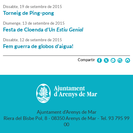
Dissabte,
19
de
setembre
de
2015
Torneig de Ping-pong
Diumenge,
13
de
setembre
de
2015
Festa de Cloenda d'
Un Estiu Genial
Dissabte,
12
de
setembre
de
2015
Fem guerra de globos d'aigua!
Compartir
Ajuntament d'Arenys de Mar
Riera del Bisbe Pol, 8 - 08350 Arenys de Mar - Tel. 93 795 99
00