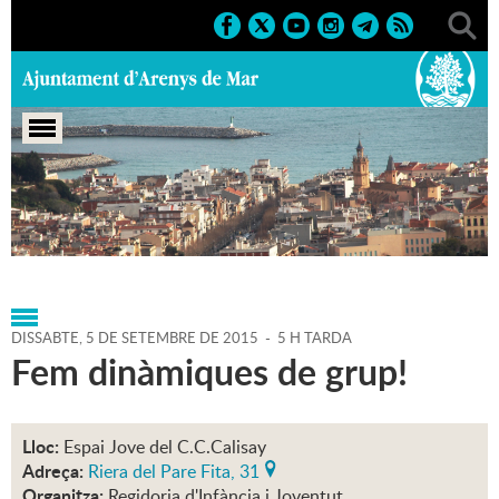
Portada
>
Agenda
>
05-09-
2015
>
Marcs
>
Culturals
>
2015
>
Activitats juvenils
DISSABTE,
5
DE
SETEMBRE
DE
2015
-
5 H TARDA
Fem dinàmiques de grup!
Lloc:
Espai Jove del C.C.Calisay
Adreça:
Riera del Pare Fita, 31
Organitza:
Regidoria d'Infància i Joventut