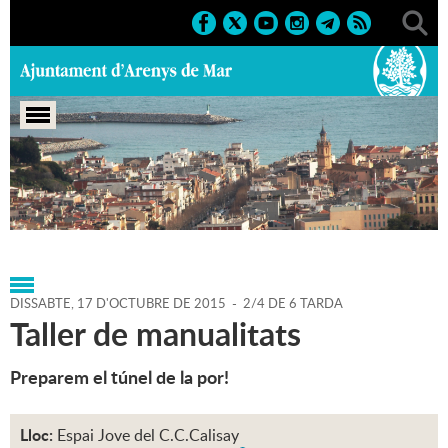
Portada
>
Agenda
>
17-10-
2015
>
Marcs
>
Culturals
>
2015
>
Cursos i Tallers
DISSABTE,
17
D'
OCTUBRE
DE
2015
-
2/4 DE 6 TARDA
Taller de manualitats
Preparem el túnel de la por!
Lloc:
Espai Jove del C.C.Calisay