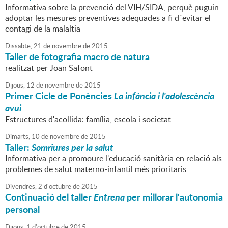
Informativa sobre la prevenció del VIH/SIDA, perquè puguin
adoptar les mesures preventives adequades a fi d´evitar el
contagi de la malaltia
Dissabte,
21
de
novembre
de
2015
Taller de fotografia macro de natura
realitzat per Joan Safont
Dijous,
12
de
novembre
de
2015
Primer Cicle de Ponències
La infància i l'adolescència
avui
Estructures d'acollida: família, escola i societat
Dimarts,
10
de
novembre
de
2015
Taller:
Somriures per la salut
Informativa per a promoure l'educació sanitària en relació als
problemes de salut materno-infantil més prioritaris
Divendres,
2
d'
octubre
de
2015
Continuació del taller
Entrena
per millorar l'autonomia
personal
Dijous,
1
d'
octubre
de
2015