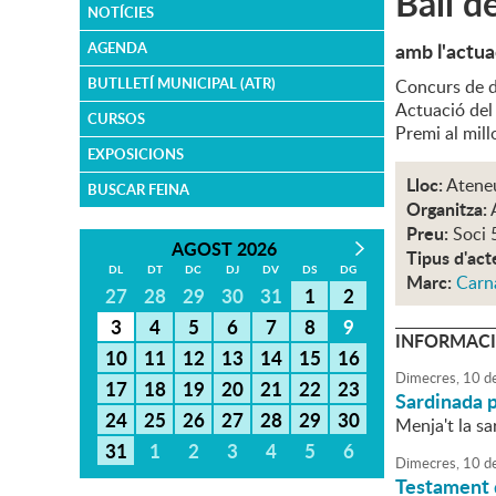
Ball d
NOTÍCIES
amb l'actua
AGENDA
BUTLLETÍ MUNICIPAL (ATR)
Concurs de d
Actuació de
CURSOS
Premi al millo
EXPOSICIONS
Lloc:
Atene
BUSCAR FEINA
Organitza:
Preu:
Soci 
AGOST 2026
Tipus d'act
DL
DT
DC
DJ
DV
DS
DG
Marc:
Carn
27
28
29
30
31
1
2
3
4
5
6
7
8
9
INFORMACI
10
11
12
13
14
15
16
Dimecres,
10
d
17
18
19
20
21
22
23
Sardinada 
24
25
26
27
28
29
30
Menja't la sa
31
1
2
3
4
5
6
Dimecres,
10
d
Testament 