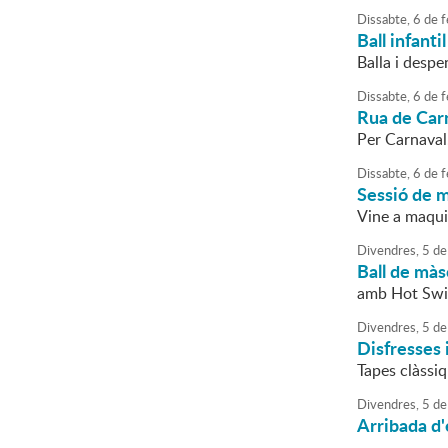
Dissabte,
6
de
f
Ball infanti
Balla i despe
Dissabte,
6
de
f
Rua de Car
Per Carnaval.
Dissabte,
6
de
f
Sessió de m
Vine a maquil
Divendres,
5
de
Ball de màs
amb Hot Swi
Divendres,
5
de
Disfresses 
Tapes clàssiq
Divendres,
5
de
Arribada d'