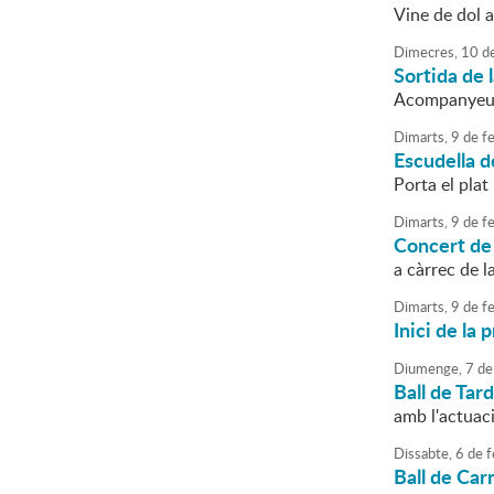
Vine de dol a
Dimecres,
10
d
Sortida de 
Acompanyeu l
Dimarts,
9
de
fe
Escudella d
Porta el plat 
Dimarts,
9
de
fe
Concert de
a càrrec de l
Dimarts,
9
de
fe
Inici de la
Diumenge,
7
de
Ball de Tar
amb l'actuac
Dissabte,
6
de
f
Ball de Car