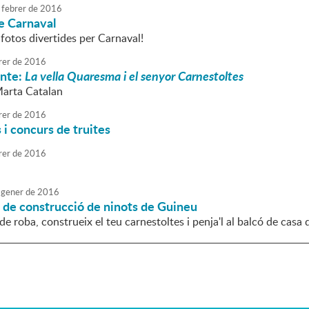
febrer
de
2016
e Carnaval
 fotos divertides per Carnaval!
rer
de
2016
onte:
La vella Quaresma i el senyor Carnestoltes
Marta Catalan
rer
de
2016
 i concurs de truites
rer
de
2016
gener
de
2016
t de construcció de ninots de Guineu
 de roba, construeix el teu carnestoltes i penja'l al balcó de casa 