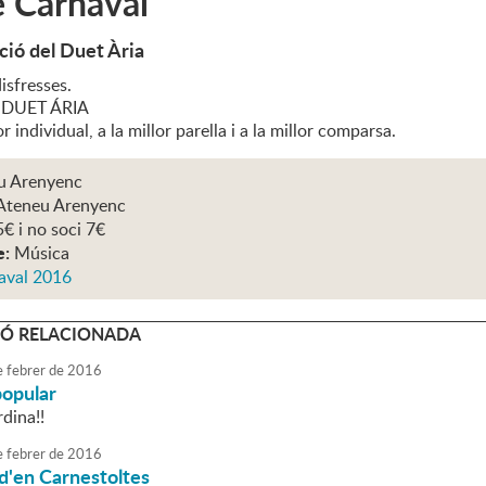
e Carnaval
ció del Duet Ària
isfresses.
l DUET ÁRIA
r individual, a la millor parella i a la millor comparsa.
u Arenyenc
Ateneu Arenyenc
5€ i no soci 7€
e:
Música
aval 2016
Ó RELACIONADA
e
febrer
de
2016
popular
rdina!!
e
febrer
de
2016
d'en Carnestoltes