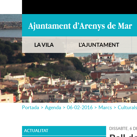
LA VILA
L'AJUNTAMENT
Portada
>
Agenda
>
06-02-2016
>
Marcs
>
Cultural
DISSABTE,
6
D
ACTUALITAT