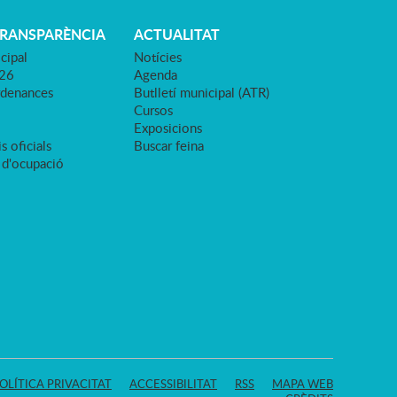
TRANSPARÈNCIA
ACTUALITAT
cipal
Notícies
026
Agenda
rdenances
Butlletí municipal (ATR)
Cursos
Exposicions
s oficials
Buscar feina
 d'ocupació
OLÍTICA PRIVACITAT
ACCESSIBILITAT
RSS
MAPA WEB