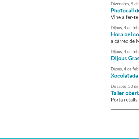
Divendres,
5
de
Photocall d
Vine a fer-te
Dijous,
4
de
feb
Hora del c
a càrrec de 
Dijous,
4
de
feb
Dijous Gras
Dijous,
4
de
feb
Xocolatada
Dissabte,
30
de
Taller ober
Porta retalls