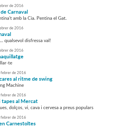
ebrer
de
2016
l de Carnaval
ntina't amb la Cia. Pentina el Gat.
ebrer
de
2016
naval
.. qualsevol disfressa val!
ebrer
de
2016
aquillatge
lar-te
febrer
de
2016
cares al ritme de swing
ng Machine
febrer
de
2016
i tapes al Mercat
ues, dolços, vi, cava i cervesa a preus populars
febrer
de
2016
en Carnestoltes