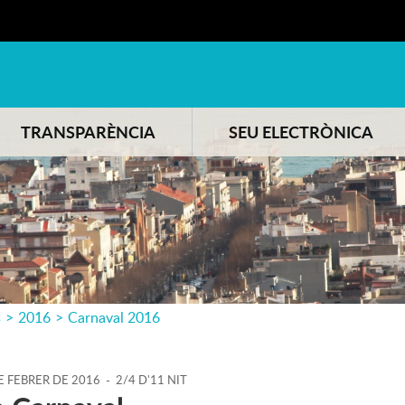
TRANSPARÈNCIA
SEU ELECTRÒNICA
s
>
2016
>
Carnaval 2016
E
FEBRER
DE
2016
-
2/4 D'11 NIT