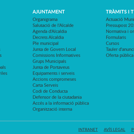
AJUNTAMENT
TRÀMITS I 
Organigrama
Actuació Muni
Salutació de l'Alcalde
Pressupost 2
Agenda d'Alcaldia
Normativa i o
Decrets Alcaldia
Formularis
Ple municipal
Cursos
s
Junta de Govern Local
Tauler d'anunci
s
Comissions Informatives
Oferta pública
Grups Municipals
als
Junta de Portaveus
viles
Equipaments i serveis
Accions compromeses
Carta Serveis
Codi de Conducta
Defensor de la ciutadania
Accés a la informació pública
Organització interna
INTRANET
AVÍS LEGAL
P