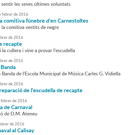
 sentir les seves últimes voluntats
e
febrer
de
2016
la comitiva fúnebre d'en Carnestoltes
a comitiva vestits de negre
brer
de
2016
e recapte
i la cullera i vine a provar l'escudella
brer
de
2016
 Banda
a Banda de l'Escola Municipal de Música Carles G. Vidiella
brer
de
2016
 preparació de l'escudella de recapte
febrer
de
2016
da de Carnaval
ió de D.M. Ateneu
ebrer
de
2016
naval al Calisay