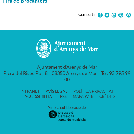
Fira de Brocanters
Compartir
Ajuntament d'Arenys de Mar
Riera del Bisbe Pol, 8 - 08350 Arenys de Mar - Tel. 93 795 99
00
INTRANET
AVÍS LEGAL
POLÍTICA PRIVACITAT
ACCESSIBILITAT
RSS
MAPA WEB
CRÈDITS
Amb la col·laboració de: