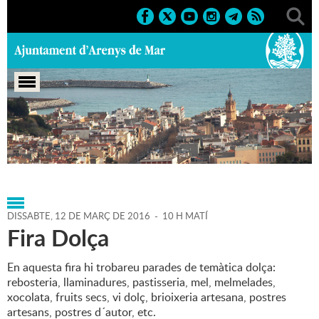
Portada
>
Agenda
>
12-03-
2016
>
Marcs
>
Culturals
>
2016
>
Fires 2016
DISSABTE,
12
DE
MARÇ
DE
2016
-
10 H MATÍ
Fira Dolça
En aquesta fira hi trobareu parades de temàtica dolça:
rebosteria, llaminadures, pastisseria, mel, melmelades,
xocolata, fruits secs, vi dolç, brioixeria artesana, postres
artesans, postres d´autor, etc.