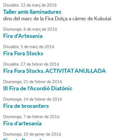
Dissabte,
12
de
març
de
2016
Taller amb llaminadures
dins del marc de la Fira Dolça a càrrec de Kukutai
Diumenge,
6
de
març
de
2016
Fira d'Artesania
Dissabte,
5
de
març
de
2016
Fira Fora Stocks
Dissabte,
27
de
febrer
de
2016
Fira Fora Stocks. ACTIVITAT ANUL·LADA
Diumenge,
21
de
febrer
de
2016
III Fira de l'Acordió Diatònic
Diumenge,
14
de
febrer
de
2016
Fira de brocanters
Diumenge,
7
de
febrer
de
2016
Fira d'artesania
Diumenge,
10
de
gener
de
2016