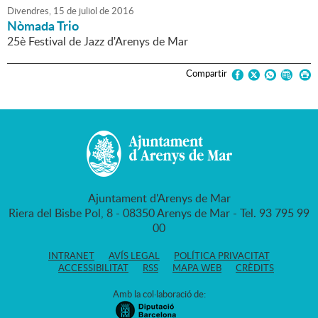
Divendres,
15
de
juliol
de
2016
Nòmada Trio
25è Festival de Jazz d'Arenys de Mar
Compartir
Ajuntament d'Arenys de Mar
Riera del Bisbe Pol, 8 - 08350 Arenys de Mar - Tel. 93 795 99
00
INTRANET
AVÍS LEGAL
POLÍTICA PRIVACITAT
ACCESSIBILITAT
RSS
MAPA WEB
CRÈDITS
Amb la col·laboració de: