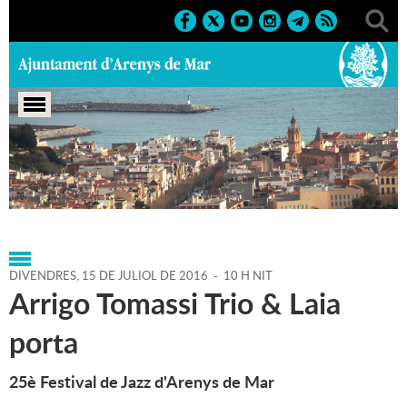
Portada
>
Agenda
>
15-07-
2016
>
Marcs
>
Culturals
>
2016
>
25è Festival de Jazz
DIVENDRES,
15
DE
JULIOL
DE
2016
-
10 H NIT
Arrigo Tomassi Trio & Laia
porta
25è Festival de Jazz d'Arenys de Mar