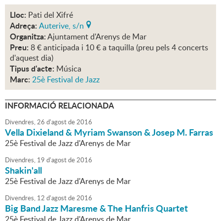
Lloc:
Pati del Xifré
Adreça:
Auterive, s/n
Organitza:
Ajuntament d'Arenys de Mar
Preu:
8 € anticipada i 10 € a taquilla (preu pels 4 concerts
d'aquest dia)
Tipus d'acte:
Música
Marc:
25è Festival de Jazz
INFORMACIÓ RELACIONADA
Divendres,
26
d'
agost
de
2016
Vella Dixieland & Myriam Swanson & Josep M. Farras
25è Festival de Jazz d'Arenys de Mar
Divendres,
19
d'
agost
de
2016
Shakin'all
25è Festival de Jazz d'Arenys de Mar
Divendres,
12
d'
agost
de
2016
Big Band Jazz Maresme & The Hanfris Quartet
25è Festival de Jazz d'Arenys de Mar