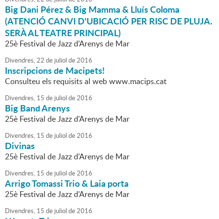
Big Dani Pérez & Big Mamma & Lluís Coloma
(ATENCIÓ CANVI D'UBICACIÓ PER RISC DE PLUJA.
SERÀ AL TEATRE PRINCIPAL)
25è Festival de Jazz d'Arenys de Mar
Divendres,
22
de
juliol
de
2016
Inscripcions de Macipets!
Consulteu els requisits al web www.macips.cat
Divendres,
15
de
juliol
de
2016
Big Band Arenys
25è Festival de Jazz d'Arenys de Mar
Divendres,
15
de
juliol
de
2016
Divinas
25è Festival de Jazz d'Arenys de Mar
Divendres,
15
de
juliol
de
2016
Arrigo Tomassi Trio & Laia porta
25è Festival de Jazz d'Arenys de Mar
Divendres,
15
de
juliol
de
2016