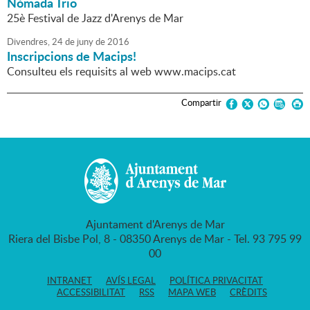
Nòmada Trio
25è Festival de Jazz d'Arenys de Mar
Divendres,
24
de
juny
de
2016
Inscripcions de Macips!
Consulteu els requisits al web www.macips.cat
Compartir
Ajuntament d'Arenys de Mar
Riera del Bisbe Pol, 8 - 08350 Arenys de Mar - Tel. 93 795 99
00
INTRANET
AVÍS LEGAL
POLÍTICA PRIVACITAT
ACCESSIBILITAT
RSS
MAPA WEB
CRÈDITS