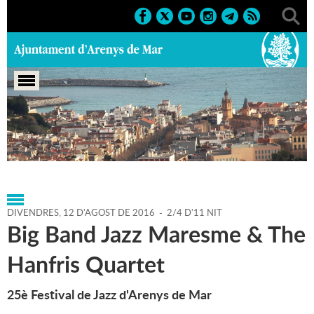
Portada
>
Agenda
>
12-08-
2016
>
Marcs
>
Culturals
>
2016
>
Sant Roc 2016
DIVENDRES,
12
D'
AGOST
DE
2016
-
2/4 D'11 NIT
Big Band Jazz Maresme & The
Hanfris Quartet
25è Festival de Jazz d'Arenys de Mar