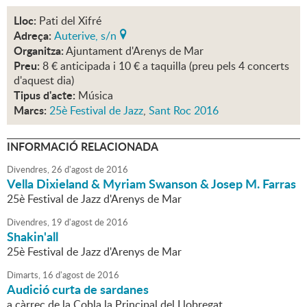
Lloc:
Pati del Xifré
Adreça:
Auterive, s/n
Organitza:
Ajuntament d'Arenys de Mar
Preu:
8 € anticipada i 10 € a taquilla (preu pels 4 concerts
d'aquest dia)
Tipus d'acte:
Música
Marcs:
25è Festival de Jazz
,
Sant Roc 2016
INFORMACIÓ RELACIONADA
Divendres,
26
d'
agost
de
2016
Vella Dixieland & Myriam Swanson & Josep M. Farras
25è Festival de Jazz d'Arenys de Mar
Divendres,
19
d'
agost
de
2016
Shakin'all
25è Festival de Jazz d'Arenys de Mar
Dimarts,
16
d'
agost
de
2016
Audició curta de sardanes
a càrrec de la Cobla la Principal del Llobregat