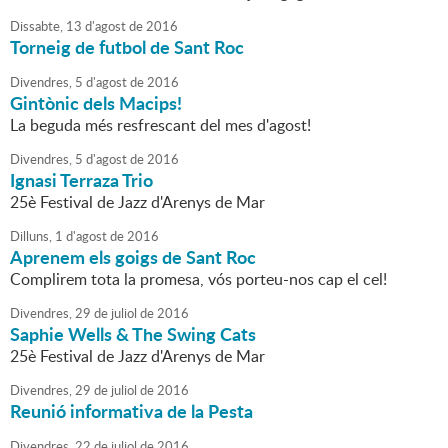
Dissabte,
13
d'
agost
de
2016
Torneig de futbol de Sant Roc
Divendres,
5
d'
agost
de
2016
Gintònic dels Macips!
La beguda més resfrescant del mes d'agost!
Divendres,
5
d'
agost
de
2016
Ignasi Terraza Trio
25è Festival de Jazz d'Arenys de Mar
Dilluns,
1
d'
agost
de
2016
Aprenem els goigs de Sant Roc
Complirem tota la promesa, vós porteu-nos cap el cel!
Divendres,
29
de
juliol
de
2016
Saphie Wells & The Swing Cats
25è Festival de Jazz d'Arenys de Mar
Divendres,
29
de
juliol
de
2016
Reunió informativa de la Pesta
Divendres,
22
de
juliol
de
2016