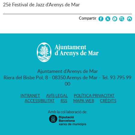
25è Festival de Jazz d'Arenys de Mar
Compartir
Ajuntament d'Arenys de Mar
Riera del Bisbe Pol, 8 - 08350 Arenys de Mar - Tel. 93 795 99
00
INTRANET
AVÍS LEGAL
POLÍTICA PRIVACITAT
ACCESSIBILITAT
RSS
MAPA WEB
CRÈDITS
Amb la col·laboració de: