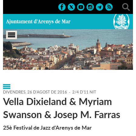
Portada
>
Agenda
>
26-08-
2016
>
Marcs
>
Culturals
>
2016
>
25è Festival de Jazz
DIVENDRES,
26
D'
AGOST
DE
2016
-
2/4 D'11 NIT
Vella Dixieland & Myriam
Swanson & Josep M. Farras
25è Festival de Jazz d'Arenys de Mar