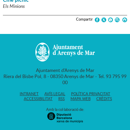
Els Minions
Compartir
Ajuntament d'Arenys de Mar
Riera del Bisbe Pol, 8 - 08350 Arenys de Mar - Tel. 93 795 99
00
INTRANET
AVÍS LEGAL
POLÍTICA PRIVACITAT
ACCESSIBILITAT
RSS
MAPA WEB
CRÈDITS
Amb la col·laboració de: