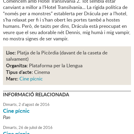
Comencem amb Hotel Transilvània 2. Tot sembla estar
canviant a millor a l'Hotel Transilvania... La rígida política de
“només per a monstres” establerta per Drácula per a l'hotel,
s'ha relaxat per fi i s'han obert les portes també a hostes
humans. Però, de taüts per dins, Drácula està preocupat en
veure que el seu adorable nét Dennis, mig humà i mig vampir,
no mostra signes de ser vampir.
Lloc:
Platja de la Picòrdia (davant de la caseta de
salvament)
Organitza:
Plataforma per la Llengua
Tipus d'acte:
Cinema
Marc:
Cine pícnic
INFORMACIÓ RELACIONADA
Dimarts,
2
d'
agost
de
2016
Cine pícnic
Pan
Dimarts,
26
de
juliol
de
2016
Cine pícnic