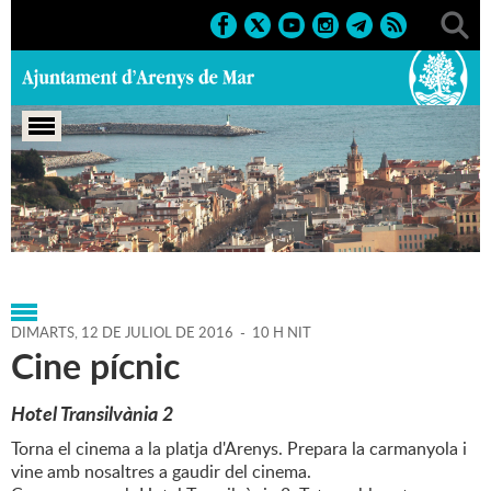
Portada
>
Agenda
>
12-07-
2016
>
Marcs
>
Culturals
>
2016
>
Cine pícnic
DIMARTS,
12
DE
JULIOL
DE
2016
-
10 H NIT
Cine pícnic
Hotel Transilvània
2
Torna el cinema a la platja d'Arenys. Prepara la carmanyola i
vine amb nosaltres a gaudir del cinema.