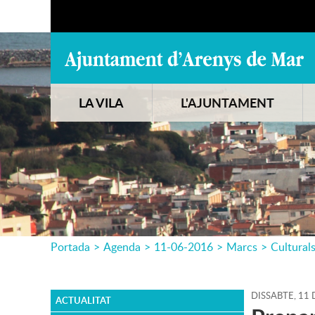
LA VILA
L'AJUNTAMENT
Portada
>
Agenda
>
11-06-2016
>
Marcs
>
Cultural
DISSABTE,
11
ACTUALITAT