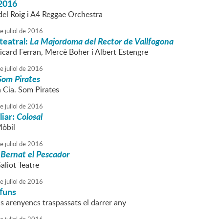
2016
el Roig i A4 Reggae Orchestra
e
juliol
de
2016
teatral:
La Majordoma del Rector de Vallfogona
Ricard Ferran, Mercè Boher i Albert Estengre
e
juliol
de
2016
Som Pirates
a Cia. Som Pirates
e
juliol
de
2016
liar:
Colosal
Mòbil
e
juliol
de
2016
 Bernat el Pescador
aliot Teatre
e
juliol
de
2016
funs
s arenyencs traspassats el darrer any