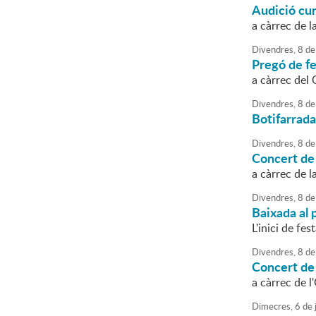
Audició cu
a càrrec de 
Divendres,
8
de
Pregó de fe
a càrrec del 
Divendres,
8
de
Botifarrada
Divendres,
8
de
Concert de
a càrrec de 
Divendres,
8
de
Baixada al 
L'inici de fe
Divendres,
8
de
Concert de
a càrrec de 
Dimecres,
6
de
j