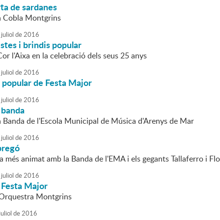
rta de sardanes
la Cobla Montgrins
juliol
de
2016
stes i brindis popular
Cor l'Aixa en la celebració dels seus 25 anys
juliol
de
2016
 popular de Festa Major
juliol
de
2016
 banda
la Banda de l'Escola Municipal de Música d'Arenys de Mar
juliol
de
2016
pregó
sta més animat amb la Banda de l'EMA i els gegants Tallaferro i Flo
juliol
de
2016
 Festa Major
l'Orquestra Montgrins
uliol
de
2016