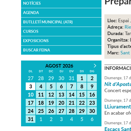
Prepar
NOTÍCIES
AGENDA
Lloc:
Espai 
BUTLLETÍ MUNICIPAL (ATR)
Adreça:
Rie
CURSOS
Durada:
Ta
Organitza:
EXPOSICIONS
Tipus d'act
BUSCAR FEINA
Marc:
Sant
AGOST 2026
INFORMACI
DL
DT
DC
DJ
DV
DS
DG
27
28
29
30
31
1
2
Diumenge,
17
d
Nit d'Apost
3
4
5
6
7
8
9
Concert espec
10
11
12
13
14
15
16
Diumenge,
17
d
17
18
19
20
21
22
23
LLiurament 
24
25
26
27
28
29
30
En acabar ofe
31
1
2
3
4
5
6
Diumenge,
17
d
Escacs San