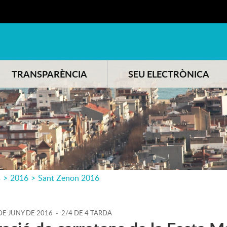
TRANSPARÈNCIA
SEU ELECTRÒNICA
s
>
2016
>
Sant Zenon 2016
DE
JUNY
DE
2016
-
2/4 DE 4 TARDA