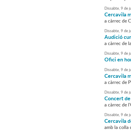
Dissabte,
9
de
ju
Cercavila m
a càrrec de 
Dissabte,
9
de
ju
Audició cu
a càrrec de 
Dissabte,
9
de
ju
Ofici en ho
Dissabte,
9
de
ju
Cercavila m
a càrrec de 
Dissabte,
9
de
ju
Concert de
a càrrec de 
Dissabte,
9
de
ju
Cercavila 
amb la colla