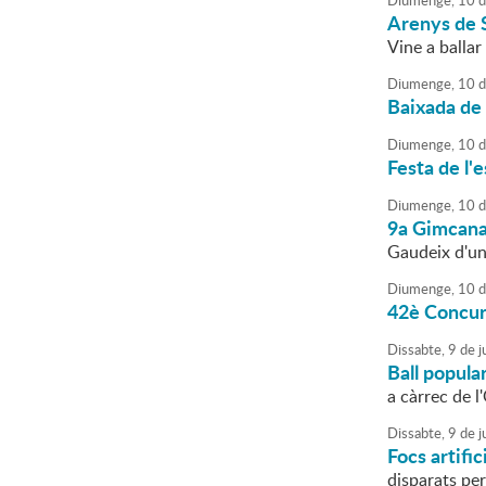
Diumenge,
10
d
Arenys de 
Vine a ballar
Diumenge,
10
d
Baixada de
Diumenge,
10
d
Festa de l'
Diumenge,
10
d
9a Gimcana 
Gaudeix d'un 
Diumenge,
10
d
42è Concurs
Dissabte,
9
de
ju
Ball popula
a càrrec de 
Dissabte,
9
de
ju
Focs artific
disparats per