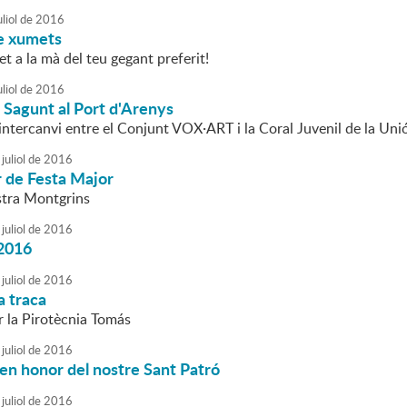
liol
de
2016
de xumets
t a la mà del teu gegant preferit!
liol
de
2016
 Sagunt al Port d'Arenys
'intercanvi entre el Conjunt VOX·ART i la Coral Juvenil de la Un
juliol
de
2016
r de Festa Major
stra Montgrins
juliol
de
2016
2016
juliol
de
2016
a traca
r la Pirotècnia Tomás
juliol
de
2016
en honor del nostre Sant Patró
juliol
de
2016