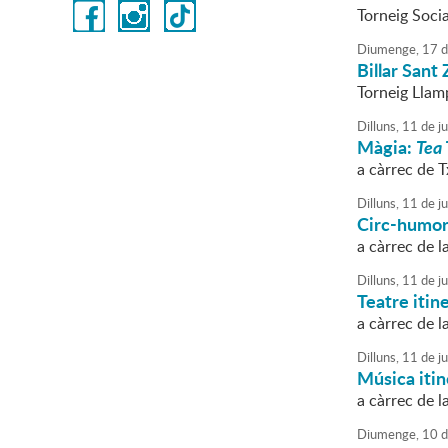
Torneig Socia
Diumenge,
17
d
Billar Sant
Torneig Llam
Dilluns,
11
de
ju
Màgia:
Tea
a càrrec de 
Dilluns,
11
de
ju
Circ-humo
a càrrec de l
Dilluns,
11
de
ju
Teatre itin
a càrrec de l
Dilluns,
11
de
ju
Música itin
a càrrec de 
Diumenge,
10
d