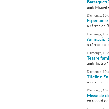
Barraques 
amb Miquel d
Diumenge,
10
d
Espectacle 
a càrrec de 
Diumenge,
10
d
Animació:
a càrrec de l
Diumenge,
10
d
Teatre fami
amb Teatre 
Diumenge,
10
d
Titelles:
En
a càrrec de G
Diumenge,
10
d
Missa de di
en record del