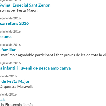
e
juliol
de
2016
Swing: Especial Sant Zenon
 swing per Festa Major!
e
juliol
de
2016
 carretons 2016
e
juliol
de
2016
escuma
e
juliol
de
2016
familiar
matí molt agradable participant i fent proves de les de tota la v
e
juliol
de
2016
 infantil i juvenil de pesca amb canya
liol
de
2016
r de Festa Major
l'Orquestra Maravella
liol
de
2016
ials
 la Pirotècnia Tomás