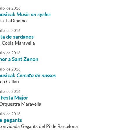
liol
de
2016
usical:
Music on cycles
Cia. LaDinamo
liol
de
2016
rta de sardanes
la Cobla Maravella
liol
de
2016
nor a Sant Zenon
liol
de
2016
usical:
Cercata de nassos
Pep Callau
liol
de
2016
 Festa Major
l'Orquestra Maravella
liol
de
2016
de gegants
 convidada Gegants del Pi de Barcelona