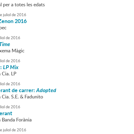
l per a totes les edats
e
juliol
de
2016
 Zenon 2016
pec
liol
de
2016
 Time
Txema Màgic
liol
de
2016
r:
LP Mix
a Cia. LP
liol
de
2016
erant de carrer:
Adopted
a Cia. S.E. & Fadunito
liol
de
2016
erant
la Banda Forània
e
juliol
de
2016