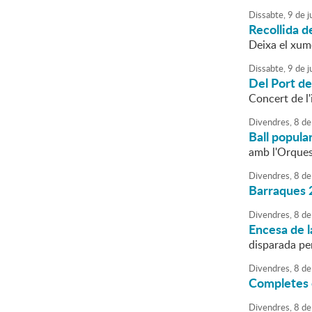
Dissabte,
9
de
ju
Recollida 
Deixa el xume
Dissabte,
9
de
ju
Del Port de
Concert de l
Divendres,
8
de
Ball popula
amb l'Orque
Divendres,
8
de
Barraques 
Divendres,
8
de
Encesa de l
disparada pe
Divendres,
8
de
Completes 
Divendres,
8
de