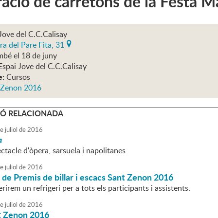
ació de carretons de la Festa 
Jove del C.C.Calisay
ra del Pare Fita, 31
mbé el 18 de juny
Espai Jove del C.C.Calisay
e:
Cursos
 Zenon 2016
Ó RELACIONADA
e
juliol
de
2016
a
tacle d'òpera, sarsuela i napolitanes
e
juliol
de
2016
de Premis de billar i escacs Sant Zenon 2016
rirem un refrigeri per a tots els participants i assistents.
e
juliol
de
2016
t Zenon 2016