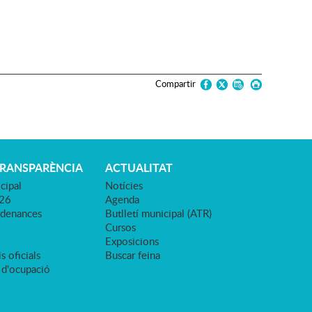
Compartir
TRANSPARÈNCIA
ACTUALITAT
cipal
Notícies
026
Agenda
rdenances
Butlletí municipal (ATR)
Cursos
Exposicions
s oficials
Buscar feina
 d'ocupació