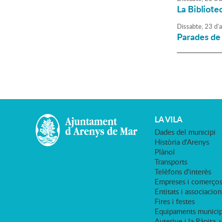
La Bibliotec
Dissabte,
23
d'
a
Parades de l
LA VILA
Dades del municipi
Història d'Arenys
Plànol
Transports
Telèfons d'interès
Empreses i comerço
Entitats i associacion
Fires i festes
Equipaments municip
Auterive i la Ràpita, 