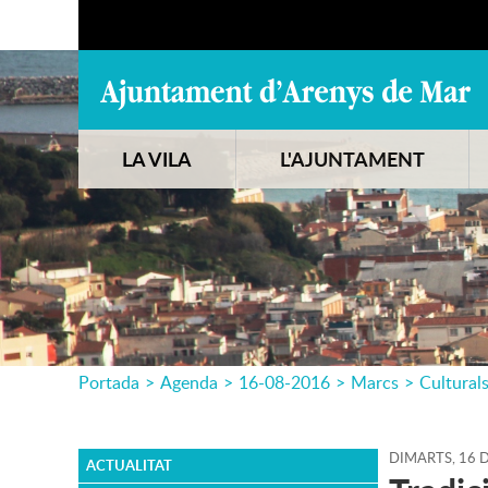
LA VILA
L'AJUNTAMENT
Portada
>
Agenda
>
16-08-2016
>
Marcs
>
Cultural
DIMARTS,
16
D
ACTUALITAT