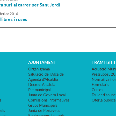
a surt al carrer per Sant Jordi
bril
de
2016
libres i roses
AJUNTAMENT
TRÀMITS I 
Organigrama
Actuació Muni
Salutació de l'Alcalde
Pressupost 2
Agenda d'Alcaldia
Normativa i o
Decrets Alcaldia
Formularis
Ple municipal
Cursos
s
Junta de Govern Local
Tauler d'anunci
s
Comissions Informatives
Oferta pública
Grups Municipals
als
Junta de Portaveus
viles
Equipaments i serveis