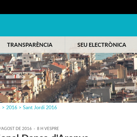
TRANSPARÈNCIA
SEU ELECTRÒNICA
s
>
2016
>
Sant Jordi 2016
'
AGOST
DE
2016
-
8 H VESPRE