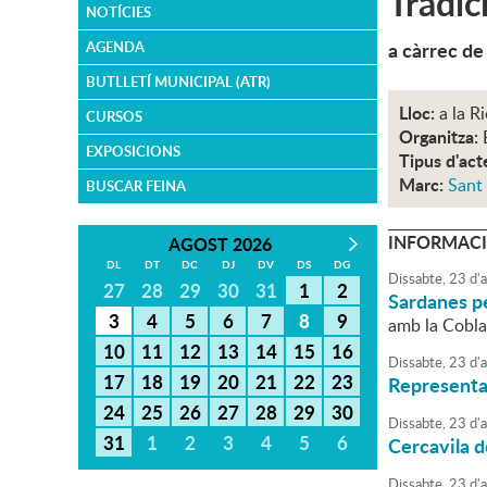
Tradic
NOTÍCIES
a càrrec de
AGENDA
BUTLLETÍ MUNICIPAL (ATR)
Lloc:
a la Ri
CURSOS
Organitza:
EXPOSICIONS
Tipus d'act
Marc:
Sant
BUSCAR FEINA
INFORMACI
AGOST 2026
DL
DT
DC
DJ
DV
DS
DG
Dissabte,
23
d'
a
27
28
29
30
31
1
2
Sardanes pe
3
4
5
6
7
8
9
amb la Cobla
10
11
12
13
14
15
16
Dissabte,
23
d'
a
17
18
19
20
21
22
23
Representac
24
25
26
27
28
29
30
Dissabte,
23
d'
a
31
1
2
3
4
5
6
Cercavila d
Dissabte,
23
d'
a