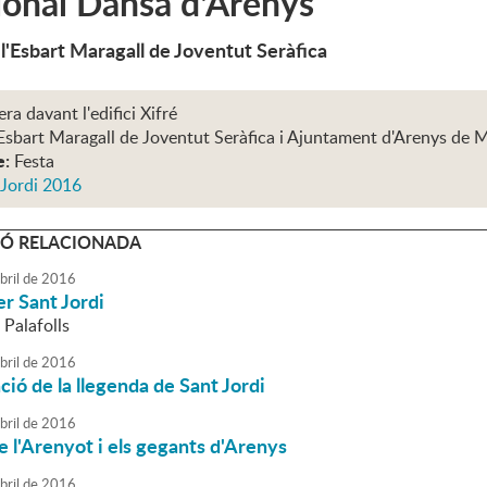
ional Dansa d'Arenys
 l'Esbart Maragall de Joventut Seràfica
era davant l'edifici Xifré
Esbart Maragall de Joventut Seràfica i Ajuntament d'Arenys de 
e:
Festa
 Jordi 2016
Ó RELACIONADA
bril
de
2016
r Sant Jordi
 Palafolls
bril
de
2016
ió de la llegenda de Sant Jordi
bril
de
2016
e l'Arenyot i els gegants d'Arenys
bril
de
2016