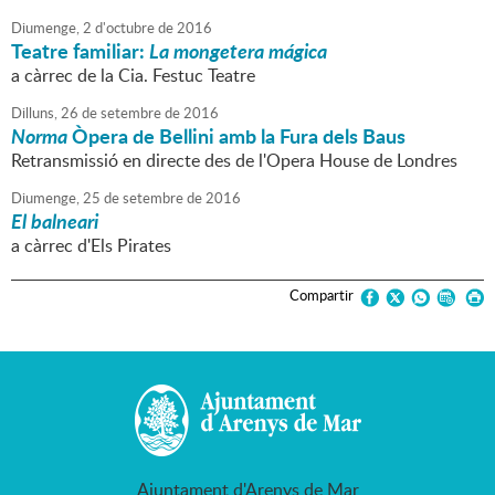
Diumenge,
2
d'
octubre
de
2016
Teatre familiar:
La mongetera mágica
a càrrec de la Cia. Festuc Teatre
Dilluns,
26
de
setembre
de
2016
Norma
Òpera de Bellini amb la Fura dels Baus
Retransmissió en directe des de l'Opera House de Londres
Diumenge,
25
de
setembre
de
2016
El balneari
a càrrec d'Els Pirates
Compartir
Ajuntament d'Arenys de Mar