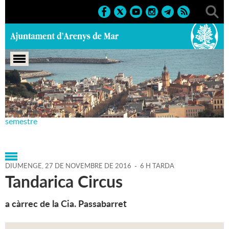
Portada
>
Agenda
>
27-11-
2016
>
Marcs
>
Culturals
>
2016
>
Teatre Principal 2n
semestre
DIUMENGE,
27
DE
NOVEMBRE
DE
2016
-
6 H TARDA
Tandarica Circus
a càrrec de la Cia. Passabarret