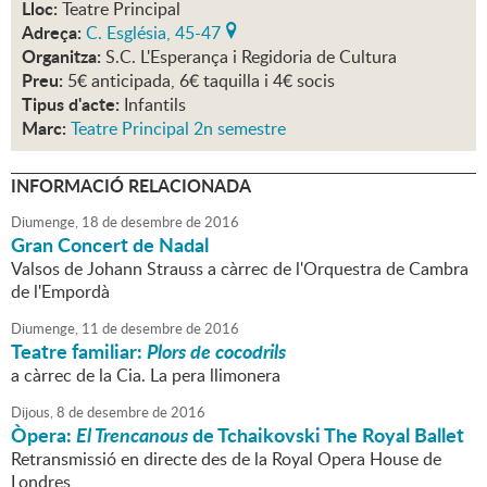
Lloc:
Teatre Principal
Adreça:
C. Església, 45-47
Organitza:
S.C. L'Esperança i Regidoria de Cultura
Preu:
5€ anticipada, 6€ taquilla i 4€ socis
Tipus d'acte:
Infantils
Marc:
Teatre Principal 2n semestre
INFORMACIÓ RELACIONADA
Diumenge,
18
de
desembre
de
2016
Gran Concert de Nadal
Valsos de Johann Strauss a càrrec de l'Orquestra de Cambra
de l'Empordà
Diumenge,
11
de
desembre
de
2016
Teatre familiar:
Plors de cocodrils
a càrrec de la Cia. La pera llimonera
Dijous,
8
de
desembre
de
2016
Òpera:
El Trencanous
de Tchaikovski The Royal Ballet
Retransmissió en directe des de la Royal Opera House de
Londres