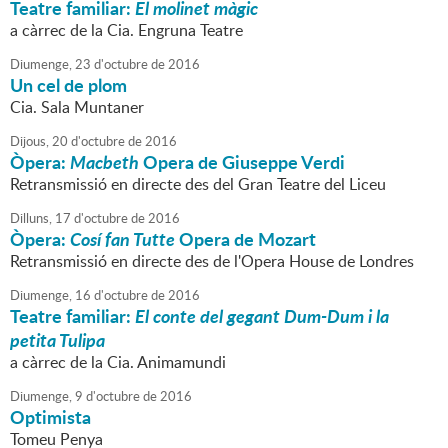
Teatre familiar:
El molinet màgic
a càrrec de la Cia. Engruna Teatre
Diumenge,
23
d'
octubre
de
2016
Un cel de plom
Cia. Sala Muntaner
Dijous,
20
d'
octubre
de
2016
Òpera:
Macbeth
Opera de Giuseppe Verdi
Retransmissió en directe des del Gran Teatre del Liceu
Dilluns,
17
d'
octubre
de
2016
Òpera:
Cosí fan Tutte
Opera de Mozart
Retransmissió en directe des de l'Opera House de Londres
Diumenge,
16
d'
octubre
de
2016
Teatre familiar:
El conte del gegant Dum-Dum i la
petita Tulipa
a càrrec de la Cia. Animamundi
Diumenge,
9
d'
octubre
de
2016
Optimista
Tomeu Penya