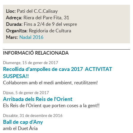
Lloc:
Pati del C.C.Calisay
Adreça:
Riera del Pare Fita, 31
Durada:
Fins a 2/4 de 9 del vespre
Organitza:
Regidoria de Cultura
Marc:
Nadal 2016
INFORMACIÓ RELACIONADA
Diumenge,
15
de
gener
de
2017
Recollida d'ampolles de cava 2017 ACTIVITAT
SUSPESA!!
Col·laborem amb el medi ambient, reutilitzem!
Dijous,
5
de
gener
de
2017
Arribada dels Reis de l'Orient
Els Reis de l'Orient que porten coses a la gent!!
Dissabte,
31
de
desembre
de
2016
Ball de cap d'Any
amb el Duet Ària