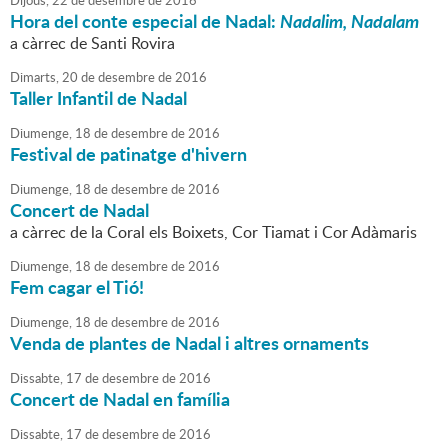
Dijous,
22
de
desembre
de
2016
Hora del conte especial de Nadal:
Nadalim, Nadalam
a càrrec de Santi Rovira
Dimarts,
20
de
desembre
de
2016
Taller Infantil de Nadal
Diumenge,
18
de
desembre
de
2016
Festival de patinatge d'hivern
Diumenge,
18
de
desembre
de
2016
Concert de Nadal
a càrrec de la Coral els Boixets, Cor Tiamat i Cor Adàmaris
Diumenge,
18
de
desembre
de
2016
Fem cagar el Tió!
Diumenge,
18
de
desembre
de
2016
Venda de plantes de Nadal i altres ornaments
Dissabte,
17
de
desembre
de
2016
Concert de Nadal en família
Dissabte,
17
de
desembre
de
2016