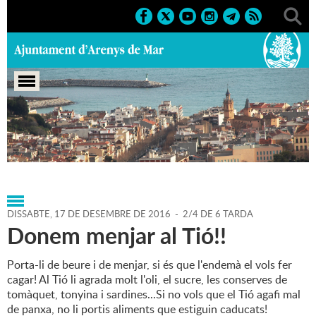
Portada
>
Agenda
>
17-12-
2016
>
Marcs
>
Culturals
>
2016
>
Nadal 2016
DISSABTE,
17
DE
DESEMBRE
DE
2016
-
2/4 DE 6 TARDA
Donem menjar al Tió!!
Porta-li de beure i de menjar, si és que l'endemà el vols fer
cagar! Al Tió li agrada molt l'oli, el sucre, les conserves de
tomàquet, tonyina i sardines...Si no vols que el Tió agafi mal
de panxa, no li portis aliments que estiguin caducats!