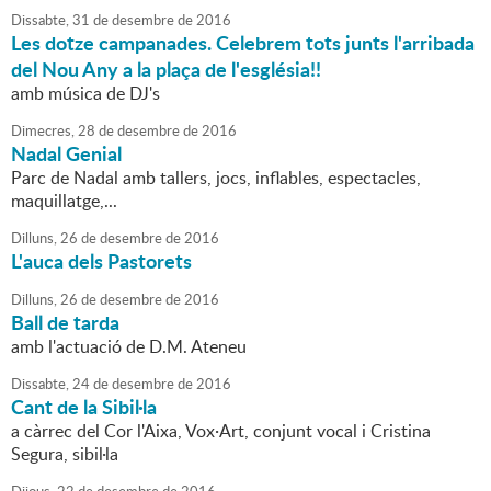
Dissabte,
31
de
desembre
de
2016
Les dotze campanades. Celebrem tots junts l'arribada
del Nou Any a la plaça de l'església!!
amb música de DJ's
Dimecres,
28
de
desembre
de
2016
Nadal Genial
Parc de Nadal amb tallers, jocs, inflables, espectacles,
maquillatge,...
Dilluns,
26
de
desembre
de
2016
L'auca dels Pastorets
Dilluns,
26
de
desembre
de
2016
Ball de tarda
amb l'actuació de D.M. Ateneu
Dissabte,
24
de
desembre
de
2016
Cant de la Sibil·la
a càrrec del Cor l'Aixa, Vox·Art, conjunt vocal i Cristina
Segura, sibil·la