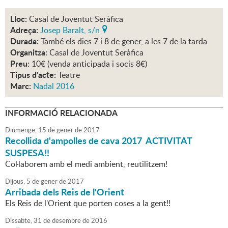
Lloc:
Casal de Joventut Seràfica
Adreça:
Josep Baralt, s/n
Durada:
També els dies 7 i 8 de gener, a les 7 de la tarda
Organitza:
Casal de Joventut Seràfica
Preu:
10€ (venda anticipada i socis 8€)
Tipus d'acte:
Teatre
Marc:
Nadal 2016
INFORMACIÓ RELACIONADA
Diumenge,
15
de
gener
de
2017
Recollida d'ampolles de cava 2017 ACTIVITAT
SUSPESA!!
Col·laborem amb el medi ambient, reutilitzem!
Dijous,
5
de
gener
de
2017
Arribada dels Reis de l'Orient
Els Reis de l'Orient que porten coses a la gent!!
Dissabte,
31
de
desembre
de
2016