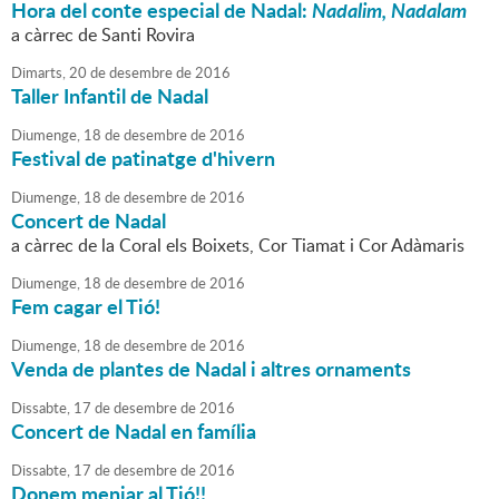
Hora del conte especial de Nadal:
Nadalim, Nadalam
a càrrec de Santi Rovira
Dimarts,
20
de
desembre
de
2016
Taller Infantil de Nadal
Diumenge,
18
de
desembre
de
2016
Festival de patinatge d'hivern
Diumenge,
18
de
desembre
de
2016
Concert de Nadal
a càrrec de la Coral els Boixets, Cor Tiamat i Cor Adàmaris
Diumenge,
18
de
desembre
de
2016
Fem cagar el Tió!
Diumenge,
18
de
desembre
de
2016
Venda de plantes de Nadal i altres ornaments
Dissabte,
17
de
desembre
de
2016
Concert de Nadal en família
Dissabte,
17
de
desembre
de
2016
Donem menjar al Tió!!