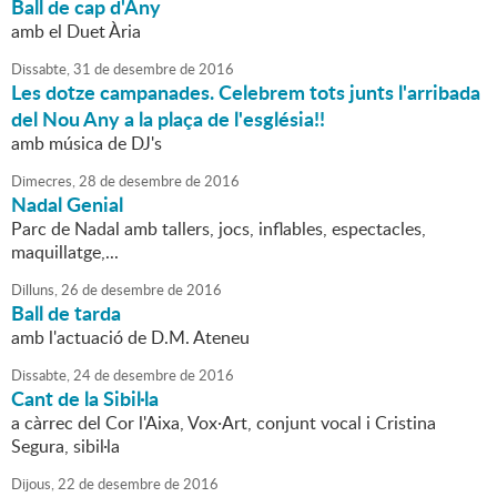
Ball de cap d'Any
amb el Duet Ària
Dissabte,
31
de
desembre
de
2016
Les dotze campanades. Celebrem tots junts l'arribada
del Nou Any a la plaça de l'església!!
amb música de DJ's
Dimecres,
28
de
desembre
de
2016
Nadal Genial
Parc de Nadal amb tallers, jocs, inflables, espectacles,
maquillatge,...
Dilluns,
26
de
desembre
de
2016
Ball de tarda
amb l'actuació de D.M. Ateneu
Dissabte,
24
de
desembre
de
2016
Cant de la Sibil·la
a càrrec del Cor l'Aixa, Vox·Art, conjunt vocal i Cristina
Segura, sibil·la
Dijous,
22
de
desembre
de
2016