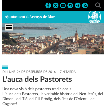
Portada
>
Agenda
>
26-12-
2016
>
Marcs
>
Culturals
>
2016
>
Nadal 2016
DILLUNS,
26
DE
DESEMBRE
DE
2016
-
7 H TARDA
L'auca dels Pastorets
Una nova visió dels pastorets tradicionals...
L´auca dels Pastorets, la veritable història del Nen Jesús, del
Dimoni, del Tió, del Fill Pròdig, dels Reis de l'Orient i del
Caganer!