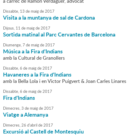
a càrrec de Ramon Verdaguer, advocat
Dissabte,
13
de
maig
de
2017
Visita a la muntanya de sal de Cardona
Dijous,
11
de
maig
de
2017
Sortida matinal al Parc Cervantes de Barcelona
Diumenge,
7
de
maig
de
2017
Música a la Fira d'Indians
amb la Cultural de Granollers
Dissabte,
6
de
maig
de
2017
Havaneres a la Fira d'Indians
amb la Bella Lola i en Victor Puigvert & Joan Carles Linares
Dissabte,
6
de
maig
de
2017
Fira d'Indians
Dimecres,
3
de
maig
de
2017
Viatge a Alemanya
Dimecres,
26
d'
abril
de
2017
Excursió al Castell de Montesquiu