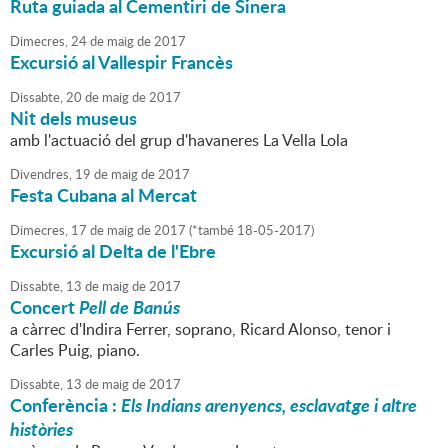
Ruta guiada al Cementiri de Sinera
Dimecres,
24
de
maig
de
2017
Excursió al Vallespir Francès
Dissabte,
20
de
maig
de
2017
Nit dels museus
amb l'actuació del grup d'havaneres La Vella Lola
Divendres,
19
de
maig
de
2017
Festa Cubana al Mercat
Dimecres,
17
de
maig
de
2017
(
*també 18-05-2017
)
Excursió al Delta de l'Ebre
Dissabte,
13
de
maig
de
2017
Concert
Pell de Banús
a càrrec d'Indira Ferrer, soprano, Ricard Alonso, tenor i
Carles Puig, piano.
Dissabte,
13
de
maig
de
2017
Conferència :
Els Indians arenyencs, esclavatge i altre
històries