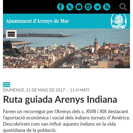
Portada
>
Agenda
>
21-05-2017
>
Marcs
>
2017
>
Mes
dels Indians
DIUMENGE,
21
DE
MAIG
DE
2017
-
11 H MATÍ
Ruta guiada Arenys Indiana
Farem un recorregut per l'Arenys dels s. XVIII i XIX destacant
l'aportació econòmica i social dels indians tornats d' Amèrica.
Descobrirem com van influir aquests indians en la vida
quotidiana de la població.