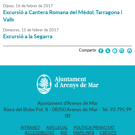
Dijous,
16
de
febrer
de
2017
Excursió a Cantera Romana del Mèdol, Tarragona i
Valls
Dimecres,
15
de
febrer
de
2017
Excursió a la Segarra
Compartir
Ajuntament d'Arenys de Mar
Riera del Bisbe Pol, 8 - 08350 Arenys de Mar - Tel. 93 795 99
00
INTRANET
AVÍS LEGAL
POLÍTICA PRIVACITAT
ACCESSIBILITAT
RSS
MAPA WEB
CRÈDITS