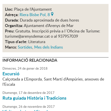
Lloc:
Plaça de l'Ajuntament
Adreça:
Riera Bisbe Pol, 8
Durada:
Durada aproximada de dues hores
Organitza:
Ajuntament d'Arenys de Mar
Preu:
Gratuïta. Inscripció prèvia a l´Oficina de Turisme:
turisme@arenysdemar.cat o al 937957039
Tipus d'acte:
Literatura
Marcs:
Sortides
,
Mes dels Indians
INFORMACIÓ RELACIONADA
Dimecres,
24
de
gener
de
2018
Excursió
Calçotada a L'Emporda, Sant Martí d'Ampúries, anxoves de
l'Escala
Diumenge,
17
de
desembre
de
2017
Ruta guiada Història i Tradicions
Diumenge,
26
de
novembre
de
2017