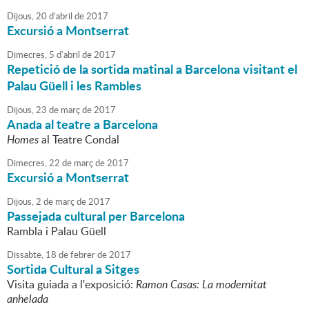
Dijous,
20
d'
abril
de
2017
Excursió a Montserrat
Dimecres,
5
d'
abril
de
2017
Repetició de la sortida matinal a Barcelona visitant el
Palau Güell i les Rambles
Dijous,
23
de
març
de
2017
Anada al teatre a Barcelona
Homes
al Teatre Condal
Dimecres,
22
de
març
de
2017
Excursió a Montserrat
Dijous,
2
de
març
de
2017
Passejada cultural per Barcelona
Rambla i Palau Güell
Dissabte,
18
de
febrer
de
2017
Sortida Cultural a Sitges
Visita guiada a l'exposició:
Ramon Casas: La modernitat
anhelada