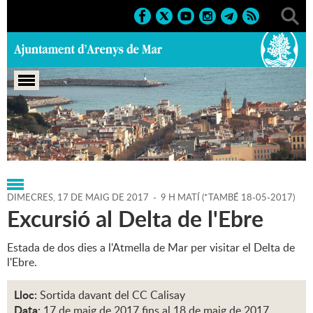
Portada
>
Agenda
>
Marcs
>
2017
>
Sortides
DIMECRES,
17
DE
MAIG
DE
2017
-
9 H MATÍ
(
*TAMBÉ 18-05-2017
)
Excursió al Delta de l'Ebre
Estada de dos dies a l'Atmella de Mar per visitar el Delta de
l'Ebre.
Lloc:
Sortida davant del CC Calisay
Data:
17
de
maig
de
2017
fins al
18
de
maig
de
2017