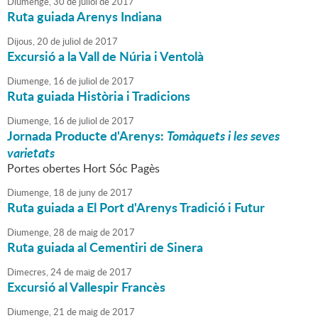
Diumenge,
30
de
juliol
de
2017
Ruta guiada Arenys Indiana
Dijous,
20
de
juliol
de
2017
Excursió a la Vall de Núria i Ventolà
Diumenge,
16
de
juliol
de
2017
Ruta guiada Història i Tradicions
Diumenge,
16
de
juliol
de
2017
Jornada Producte d'Arenys:
Tomàquets i les seves
varietats
Portes obertes Hort Sóc Pagès
Diumenge,
18
de
juny
de
2017
Ruta guiada a El Port d'Arenys Tradició i Futur
Diumenge,
28
de
maig
de
2017
Ruta guiada al Cementiri de Sinera
Dimecres,
24
de
maig
de
2017
Excursió al Vallespir Francès
Diumenge,
21
de
maig
de
2017