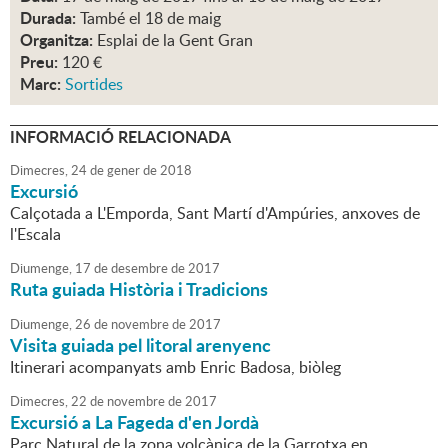
Durada:
També el 18 de maig
Organitza:
Esplai de la Gent Gran
Preu:
120 €
Marc:
Sortides
INFORMACIÓ RELACIONADA
Dimecres,
24
de
gener
de
2018
Excursió
Calçotada a L'Emporda, Sant Martí d'Ampúries, anxoves de
l'Escala
Diumenge,
17
de
desembre
de
2017
Ruta guiada Història i Tradicions
Diumenge,
26
de
novembre
de
2017
Visita guiada pel litoral arenyenc
Itinerari acompanyats amb Enric Badosa, biòleg
Dimecres,
22
de
novembre
de
2017
Excursió a La Fageda d'en Jordà
Parc Natural de la zona volcànica de la Garrotxa en