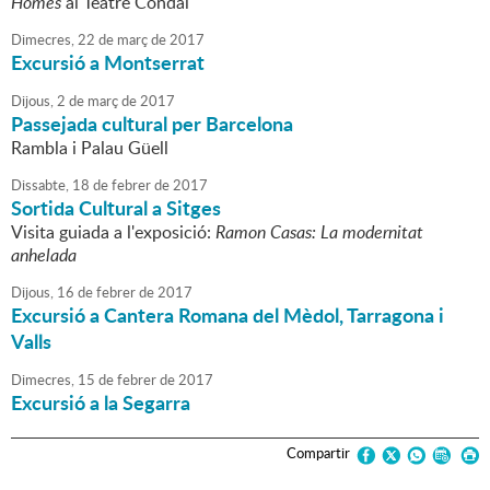
Homes
al Teatre Condal
Dimecres,
22
de
març
de
2017
Excursió a Montserrat
Dijous,
2
de
març
de
2017
Passejada cultural per Barcelona
Rambla i Palau Güell
Dissabte,
18
de
febrer
de
2017
Sortida Cultural a Sitges
Visita guiada a l'exposició:
Ramon Casas: La modernitat
anhelada
Dijous,
16
de
febrer
de
2017
Excursió a Cantera Romana del Mèdol, Tarragona i
Valls
Dimecres,
15
de
febrer
de
2017
Excursió a la Segarra
Compartir