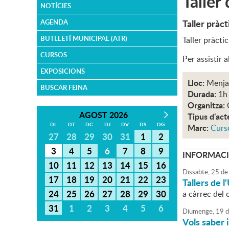
Taller 
NOTÍCIES
Taller pràc
AGENDA
BUTLLETÍ MUNICIPAL (ATR)
Taller pràcti
CURSOS
Per assistir 
EXPOSICIONS
Lloc:
Menjad
BUSCAR FEINA
Durada:
1h
Organitza:
AGOST 2026
Tipus d'act
DL
DT
DC
DJ
DV
DS
DG
Marc:
Curso
27
28
29
30
31
1
2
3
4
5
6
7
8
9
INFORMACI
10
11
12
13
14
15
16
Dissabte,
25
de
17
18
19
20
21
22
23
Tallers de l
24
25
26
27
28
29
30
a càrrec del 
31
1
2
3
4
5
6
Diumenge,
19
d
Vols saber 