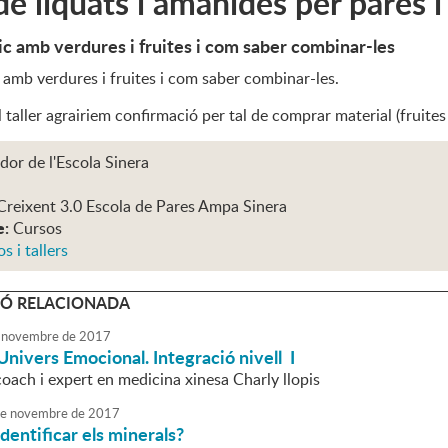
de liquats i amanides per pares i f
tic amb verdures i fruites i com saber combinar-les
c amb verdures i fruites i com saber combinar-les.
al taller agrairiem confirmació per tal de comprar material (fruit
or de l'Escola Sinera
Creixent 3.0 Escola de Pares Ampa Sinera
e:
Cursos
s i tallers
Ó RELACIONADA
novembre
de
2017
'Univers Emocional. Integració nivell I
coach i expert en medicina xinesa Charly llopis
e
novembre
de
2017
identificar els minerals?