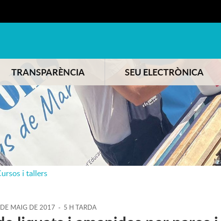
TRANSPARÈNCIA
SEU ELECTRÒNICA
ursos i tallers
DE
MAIG
DE
2017
-
5 H TARDA