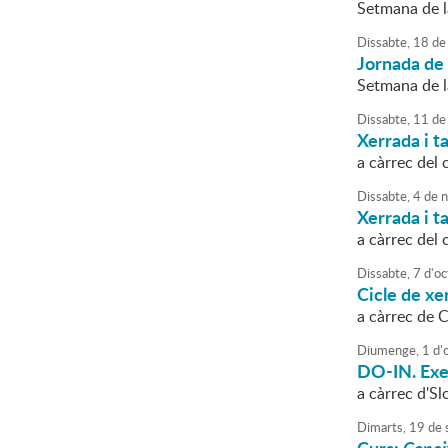
Setmana de l
Dissabte,
18
de
Jornada de
Setmana de l
Dissabte,
11
de
Xerrada i ta
a càrrec del 
Dissabte,
4
de
n
Xerrada i t
a càrrec del 
Dissabte,
7
d'
oc
Cicle de xer
a càrrec de 
Diumenge,
1
d'
DO-IN. Exer
a càrrec d'S
Dimarts,
19
de