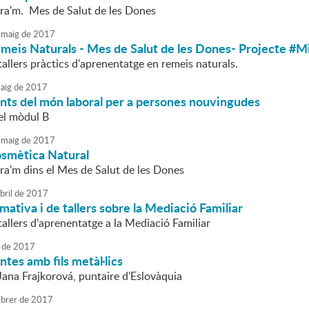
ra'm. Mes de Salut de les Dones
maig
de
2017
emeis Naturals - Mes de Salut de les Dones- Projecte #M
tallers pràctics d'aprenentatge en remeis naturals.
aig
de
2017
ts del món laboral per a persones nouvingudes
del mòdul B
maig
de
2017
osmètica Natural
ra'm dins el Mes de Salut de les Dones
bril
de
2017
mativa i de tallers sobre la Mediació Familiar
tallers d'aprenentatge a la Mediació Familiar
de
2017
ntes amb fils metàl·lics
Jana Frajkorová, puntaire d'Eslovàquia
brer
de
2017