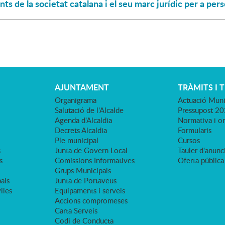
s de la societat catalana i el seu marc jurídic per a pe
AJUNTAMENT
TRÀMITS I 
Organigrama
Actuació Muni
Salutació de l'Alcalde
Pressupost 2
Agenda d'Alcaldia
Normativa i o
Decrets Alcaldia
Formularis
Ple municipal
Cursos
s
Junta de Govern Local
Tauler d'anunci
s
Comissions Informatives
Oferta pública
Grups Municipals
als
Junta de Portaveus
viles
Equipaments i serveis
Accions compromeses
Carta Serveis
Codi de Conducta