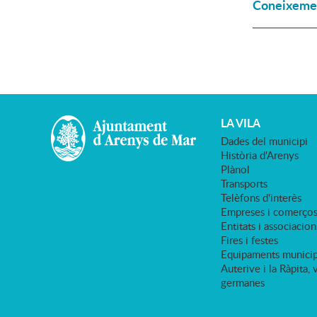
Coneixement
LA VILA
Dades del municipi
Història d'Arenys
Plànol
Transports
Telèfons d'interès
Empreses i comerço
Entitats i associacion
Fires i festes
Equipaments municip
Auterive i la Ràpita, 
germanes