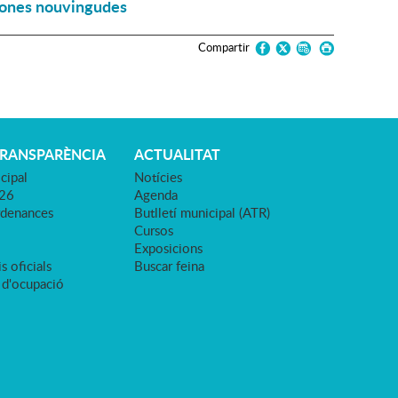
rsones nouvingudes
Compartir
TRANSPARÈNCIA
ACTUALITAT
cipal
Notícies
026
Agenda
rdenances
Butlletí municipal (ATR)
Cursos
Exposicions
s oficials
Buscar feina
 d'ocupació