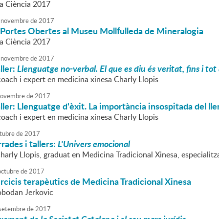
a Ciència 2017
novembre
de
2017
 Portes Obertes al Museu Mollfulleda de Mineralogia
a Ciència 2017
novembre
de
2017
ller:
Llenguatge no-verbal. El que es diu és veritat, fins i to
coach i expert en medicina xinesa Charly Llopis
ovembre
de
2017
aller: Llenguatge d'èxit. La importància insospitada del l
coach i expert en medicina xinesa Charly Llopis
tubre
de
2017
rades i tallers:
L'Univers emocional
Charly Llopis, graduat en Medicina Tradicional Xinesa, especiali
octubre
de
2017
cicis terapèutics de Medicina Tradicional Xinesa
lobodan Jerkovic
setembre
de
2017