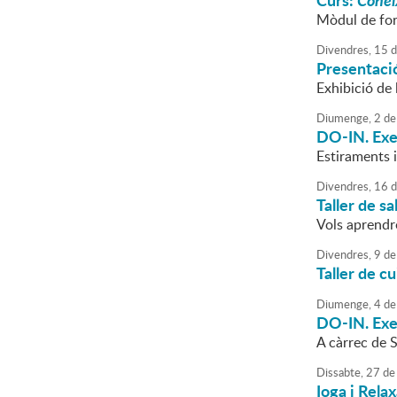
Curs:
Coneix
Mòdul de for
Divendres,
15
d
Presentaci
Exhibició de 
Diumenge,
2
de
DO-IN. Exer
Estiraments i
Divendres,
16
d
Taller de sa
Vols aprendr
Divendres,
9
de
Taller de c
Diumenge,
4
de
DO-IN. Exer
A càrrec de 
Dissabte,
27
de
Ioga i Relax