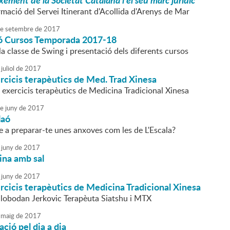
ement de la Societat Catalana i el seu marc jurídic
mació del Servei Itinerant d'Acollida d'Arenys de Mar
e
setembre
de
2017
ó Cursos Temporada 2017-18
la classe de Swing i presentació dels diferents cursos
juliol
de
2017
cicis terapèutics de Med. Trad Xinesa
 exercicis terapèutics de Medicina Tradicional Xinesa
e
juny
de
2017
laó
e a preparar-te unes anxoves com les de L'Escala?
juny
de
2017
uina amb sal
juny
de
2017
cicis terapèutics de Medicina Tradicional Xinesa
Slobodan Jerkovic Terapèuta Siatshu i MTX
maig
de
2017
ació pel dia a dia