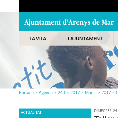
LA VILA
L'AJUNTAMENT
Portada
>
Agenda
>
24-05-2017
>
Marcs
>
2017
>
C
DIMECRES,
24
ACTUALITAT