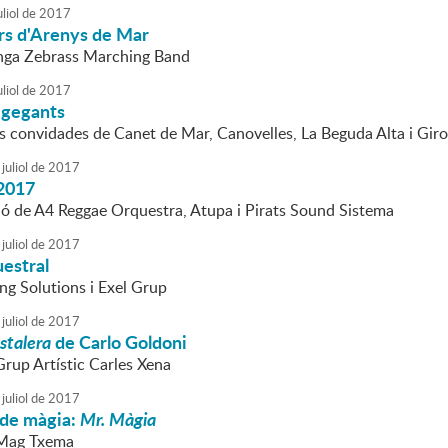
liol
de
2017
rs d'Arenys de Mar
anga Zebrass Marching Band
liol
de
2017
 gegants
es convidades de Canet de Mar, Canovelles, La Beguda Alta i Gir
juliol
de
2017
2017
ió de A4 Reggae Orquestra, Atupa i Pirats Sound Sistema
juliol
de
2017
uestral
g Solutions i Exel Grup
juliol
de
2017
stalera
de Carlo Goldoni
Grup Artístic Carles Xena
juliol
de
2017
 de màgia:
Mr. Màgia
 Mag Txema