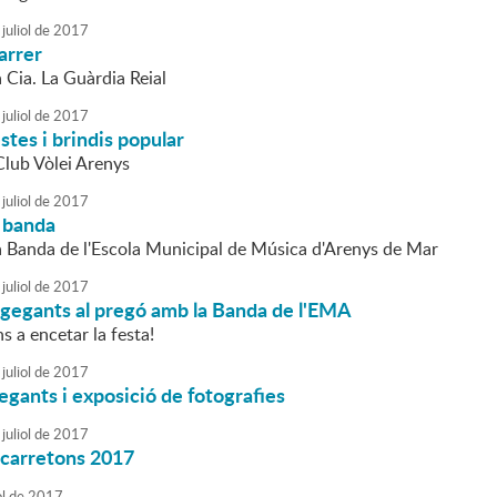
juliol
de
2017
arrer
a Cia. La Guàrdia Reial
juliol
de
2017
stes i brindis popular
Club Vòlei Arenys
juliol
de
2017
 banda
la Banda de l'Escola Municipal de Música d'Arenys de Mar
juliol
de
2017
 gegants al pregó amb la Banda de l'EMA
 a encetar la festa!
juliol
de
2017
gegants i exposició de fotografies
juliol
de
2017
 carretons 2017
ol
de
2017