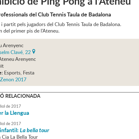
ibició de Ping Pong a l'Ateneu
ofessionals del Club Tennis Taula de Badalona
 partit pels jugadors del Club Tennis Taula de Badalona.
n del primer pis de l'Ateneu.
u Arenyenc
selm Clavé, 22
Ateneu Arenyenc
ït
e:
Esports, Festa
 Zenon 2017
Ó RELACIONADA
liol
de
2017
r la Llengua
liol
de
2017
infantil:
La bella tour
a Cia La Bella Tour