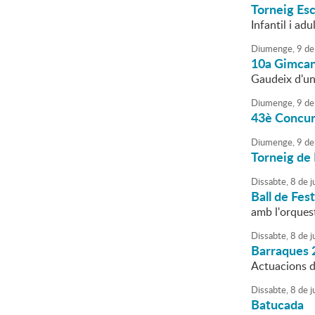
Torneig Es
Infantil i adu
Diumenge,
9
de
10a Gimcan
Gaudeix d'un 
Diumenge,
9
de
43è Concurs
Diumenge,
9
de
Torneig de 
Dissabte,
8
de
ju
Ball de Fes
amb l'orques
Dissabte,
8
de
ju
Barraques 
Actuacions de
Dissabte,
8
de
ju
Batucada