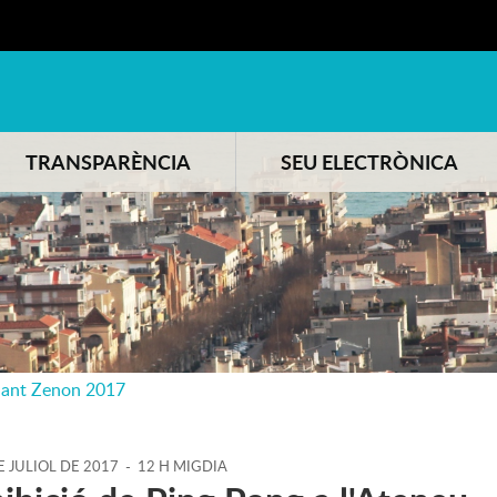
TRANSPARÈNCIA
SEU ELECTRÒNICA
Sant Zenon 2017
E
JULIOL
DE
2017
-
12 H MIGDIA