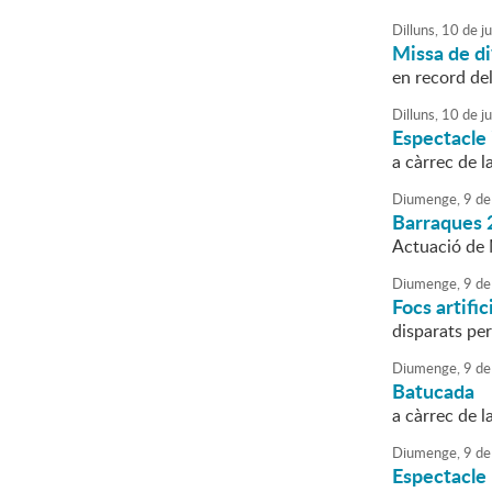
Dilluns,
10
de
ju
Missa de di
en record del
Dilluns,
10
de
ju
Espectacle 
a càrrec de l
Diumenge,
9
de
Barraques 
Actuació de 
Diumenge,
9
de
Focs artific
disparats per
Diumenge,
9
de
Batucada
a càrrec de l
Diumenge,
9
de
Espectacle 