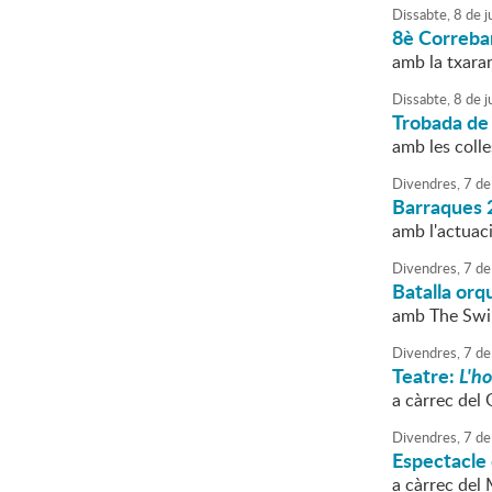
Dissabte,
8
de
ju
8è Correba
amb la txar
Dissabte,
8
de
ju
Trobada de
amb les coll
Divendres,
7
de
Barraques 
amb l'actuac
Divendres,
7
de
Batalla orq
amb The Swin
Divendres,
7
de
Teatre:
L'ho
a càrrec del 
Divendres,
7
de
Espectacle
a càrrec del