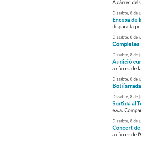
A càrrec del
Dissabte,
8
de
ju
Encesa de l
disparada pe
Dissabte,
8
de
ju
Completes 
Dissabte,
8
de
ju
Audició cu
a càrrec de l
Dissabte,
8
de
ju
Botifarrada
Dissabte,
8
de
ju
Sortida al 
e.v.a. Compa
Dissabte,
8
de
ju
Concert de
a càrrec de 