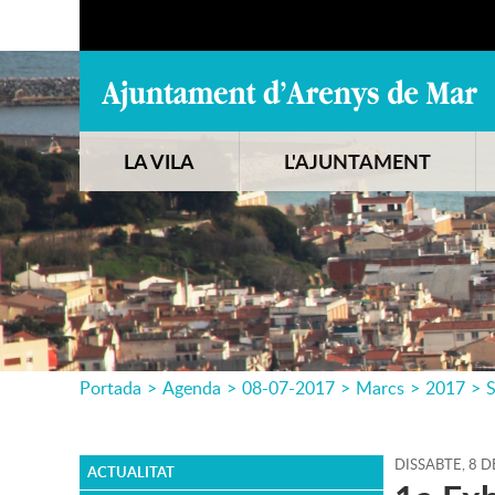
LA VILA
L'AJUNTAMENT
Portada
>
Agenda
>
08-07-2017
>
Marcs
>
2017
>
DISSABTE,
8
D
ACTUALITAT