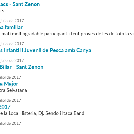
cacs - Sant Zenon
lts
juliol
de
2017
a familiar
matí molt agradable participant i fent proves de les de tota la v
juliol
de
2017
 Infantil i Juvenil de Pesca amb Canya
juliol
de
2017
Billar - Sant Zenon
liol
de
2017
ta Major
tra Selvatana
liol
de
2017
2017
 la Loca Histeria, Dj. Sendo i Itaca Band
liol
de
2017