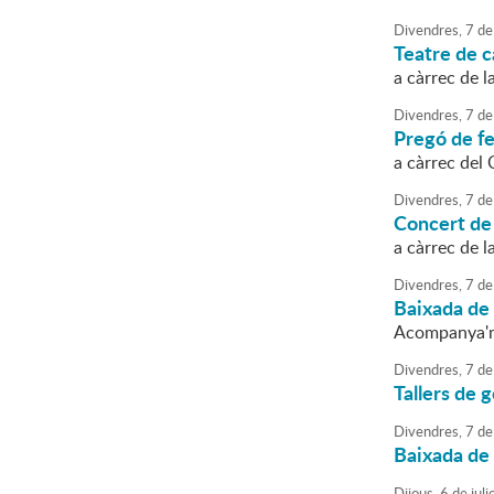
Divendres,
7
de
Teatre de c
a càrrec de l
Divendres,
7
de
Pregó de fe
a càrrec del 
Divendres,
7
de
Concert de
a càrrec de 
Divendres,
7
de
Baixada de
Acompanya'ns
Divendres,
7
de
Tallers de 
Divendres,
7
de
Baixada de
Dijous,
6
de
juli