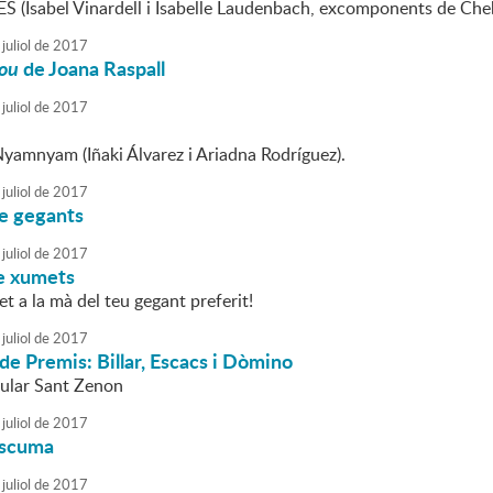
 (Isabel Vinardell i Isabelle Laudenbach, excomponents de Cheb
juliol
de
2017
pou
de Joana Raspall
juliol
de
2017
Nyamnyam (Iñaki Álvarez i Ariadna Rodríguez).
juliol
de
2017
de gegants
juliol
de
2017
de xumets
t a la mà del teu gegant preferit!
juliol
de
2017
de Premis: Billar, Escacs i Dòmino
pular Sant Zenon
juliol
de
2017
escuma
juliol
de
2017