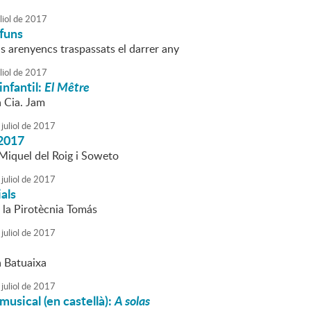
liol
de
2017
funs
s arenyencs traspassats el darrer any
liol
de
2017
infantil:
El Mêtre
a Cia. Jam
juliol
de
2017
2017
Miquel del Roig i Soweto
juliol
de
2017
ials
 la Pirotècnia Tomás
juliol
de
2017
a Batuaixa
juliol
de
2017
musical (en castellà):
A solas