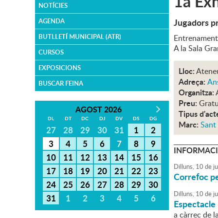
1a Exh
NOTÍCIES
Jugadors pr
AGENDA
BUTLLETÍ MUNICIPAL (ATR)
Entrenament i
A la Sala Gra
CURSOS
EXPOSICIONS
Lloc:
Atene
Adreça:
An
BUSCAR FEINA
Organitza:
Preu:
Gratu
AGOST 2026
Tipus d'act
DL
DT
DC
DJ
DV
DS
DG
Marc:
Sant
27
28
29
30
31
1
2
3
4
5
6
7
8
9
INFORMACI
10
11
12
13
14
15
16
Dilluns,
10
de
ju
17
18
19
20
21
22
23
Correfoc pe
24
25
26
27
28
29
30
Dilluns,
10
de
ju
31
1
2
3
4
5
6
Espectacle 
a càrrec de l