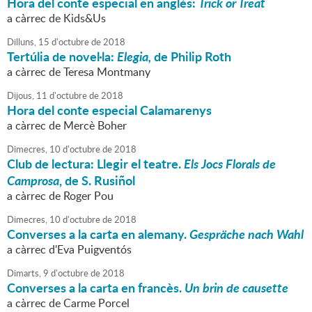
Hora del conte especial en anglès:
Trick or Treat
a càrrec de Kids&Us
Dilluns,
15
d'
octubre
de
2018
Tertúlia de novel·la:
Elegia,
de Philip Roth
a càrrec de Teresa Montmany
Dijous,
11
d'
octubre
de
2018
Hora del conte especial Calamarenys
a càrrec de Mercè Boher
Dimecres,
10
d'
octubre
de
2018
Club de lectura: Llegir el teatre.
Els Jocs Florals de
Camprosa
, de S. Rusiñol
a càrrec de Roger Pou
Dimecres,
10
d'
octubre
de
2018
Converses a la carta en alemany.
Gespräche nach Wahl
a càrrec d'Eva Puigventós
Dimarts,
9
d'
octubre
de
2018
Converses a la carta en francès.
Un brin de causette
a càrrec de Carme Porcel