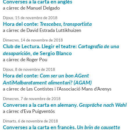
Converses a la carta en anglès
a càrrec de Manuel Delgado
Dijous,
15
de
novembre
de
2018
Hora del conte:
Trescebes, transportista
a càrrec de David Estrada Luttikhuizen
Dimecres,
14
de
novembre
de
2018
Club de Lectura. Llegir el teatre:
Cartografía de una
desaparición
, de Sergio Blanco
a càrrec de Roger Pou
Dijous,
8
de
novembre
de
2018
Hora del conte:
Com ser un bon AGent
AntiMalbaratament alimentari? (AGAM)
a càrrec de Les Contistes i l'Associació Mans d'Arenys
Dimecres,
7
de
novembre
de
2018
Converses a la carta en alemany.
Gespräche nach Wahl
a càrrec d'Eva Puigventós
Dimarts,
6
de
novembre
de
2018
Converses a la carta en francès.
Un brin de causette