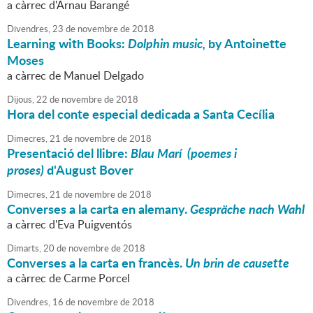
a càrrec d'Arnau Barangé
Divendres,
23
de
novembre
de
2018
Learning with Books:
Dolphin music,
by Antoinette
Moses
a càrrec de Manuel Delgado
Dijous,
22
de
novembre
de
2018
Hora del conte especial dedicada a Santa Cecília
Dimecres,
21
de
novembre
de
2018
Presentació del llibre:
Blau Marí (poemes i
proses)
d'August Bover
Dimecres,
21
de
novembre
de
2018
Converses a la carta en alemany.
Gespräche nach Wahl
a càrrec d'Eva Puigventós
Dimarts,
20
de
novembre
de
2018
Converses a la carta en francès.
Un brin de causette
a càrrec de Carme Porcel
Divendres,
16
de
novembre
de
2018