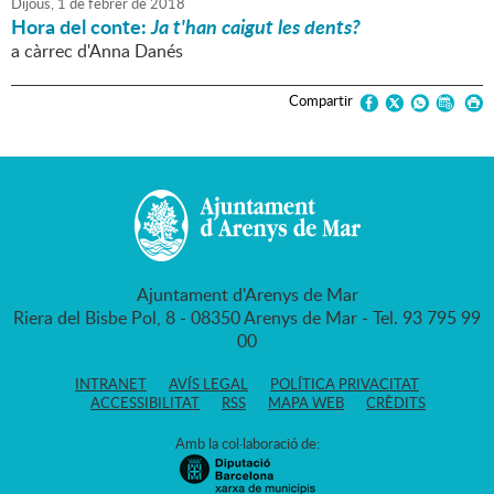
Dijous,
1
de
febrer
de
2018
Hora del conte:
Ja t'han caigut les dents?
a càrrec d'Anna Danés
Compartir
Ajuntament d'Arenys de Mar
Riera del Bisbe Pol, 8 - 08350 Arenys de Mar - Tel. 93 795 99
00
INTRANET
AVÍS LEGAL
POLÍTICA PRIVACITAT
ACCESSIBILITAT
RSS
MAPA WEB
CRÈDITS
Amb la col·laboració de: