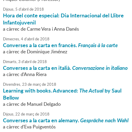
Dijous,
5
d'
abril
de
2018
Hora del conte especial: Dia Internacional del Llibre
Infantojuvenil
a càrrec de Carme Vera i Anna Danés
Dimecres,
4
d'
abril
de
2018
Converses a la carta en francès.
Français à la carte
a càrrec de Dominique Jiménez
Dimarts,
3
d'
abril
de
2018
Converses a la carta en italià.
Conversazione in italiano
a càrrec d'Anna Riera
Divendres,
23
de
març
de
2018
Learning with books. Advanced:
The Actual
by Saul
Bellow
a càrrec de Manuel Delgado
Dijous,
22
de
març
de
2018
Converses a la carta en alemany.
Gespräche nach Wahl
a càrrec d'Eva Puigventós