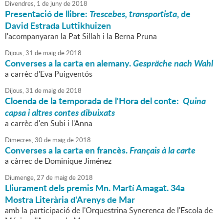
Divendres,
1
de
juny
de
2018
Presentació de llibre:
Trescebes, transportista
, de
David Estrada Luttikhuizen
l'acompanyaran la Pat Sillah i la Berna Pruna
Dijous,
31
de
maig
de
2018
Converses a la carta en alemany.
Gespräche nach Wahl
a carrèc d'Eva Puigventós
Dijous,
31
de
maig
de
2018
Cloenda de la temporada de l'Hora del conte:
Quina
capsa i altres contes dibuixats
a carrèc d'en Subi i l'Anna
Dimecres,
30
de
maig
de
2018
Converses a la carta en francès.
Français à la carte
a càrrec de Dominique Jiménez
Diumenge,
27
de
maig
de
2018
Lliurament dels premis Mn. Martí Amagat. 34a
Mostra Literària d'Arenys de Mar
amb la participació de l'Orquestrina Synerenca de l'Escola de