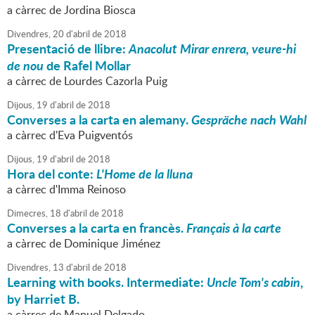
a càrrec de Jordina Biosca
Divendres,
20
d'
abril
de
2018
Presentació de llibre:
Anacolut Mirar enrera, veure-hi
de nou
de Rafel Mollar
a càrrec de Lourdes Cazorla Puig
Dijous,
19
d'
abril
de
2018
Converses a la carta en alemany.
Gespräche nach Wahl
a càrrec d'Eva Puigventós
Dijous,
19
d'
abril
de
2018
Hora del conte:
L'Home de la lluna
a càrrec d'Imma Reinoso
Dimecres,
18
d'
abril
de
2018
Converses a la carta en francès.
Français à la carte
a càrrec de Dominique Jiménez
Divendres,
13
d'
abril
de
2018
Learning with books. Intermediate:
Uncle Tom's cabin
,
by Harriet B.
a càrrec de Manuel Delgado