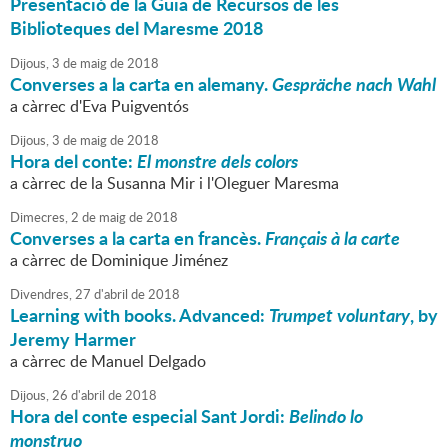
Presentació de la Guia de Recursos de les
Biblioteques del Maresme 2018
Dijous,
3
de
maig
de
2018
Converses a la carta en alemany.
Gespräche nach Wahl
a càrrec d'Eva Puigventós
Dijous,
3
de
maig
de
2018
Hora del conte:
El monstre dels colors
a càrrec de la Susanna Mir i l'Oleguer Maresma
Dimecres,
2
de
maig
de
2018
Converses a la carta en francès.
Français à la carte
a càrrec de Dominique Jiménez
Divendres,
27
d'
abril
de
2018
Learning with books. Advanced:
Trumpet voluntary
, by
Jeremy Harmer
a càrrec de Manuel Delgado
Dijous,
26
d'
abril
de
2018
Hora del conte especial Sant Jordi:
Belindo lo
monstruo