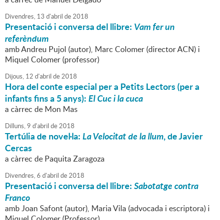
Divendres,
13
d'
abril
de
2018
Presentació i conversa del llibre:
Vam fer un
referèndum
amb Andreu Pujol (autor), Marc Colomer (director ACN) i
Miquel Colomer (professor)
Dijous,
12
d'
abril
de
2018
Hora del conte especial per a Petits Lectors (per a
infants fins a 5 anys):
El Cuc i la cuca
a càrrec de Mon Mas
Dilluns,
9
d'
abril
de
2018
Tertúlia de novel·la:
La Velocitat de la llum
, de Javier
Cercas
a càrrec de Paquita Zaragoza
Divendres,
6
d'
abril
de
2018
Presentació i conversa del llibre:
Sabotatge contra
Franco
amb Joan Safont (autor), Maria Vila (advocada i escriptora) i
Miquel Colomer (Professor)