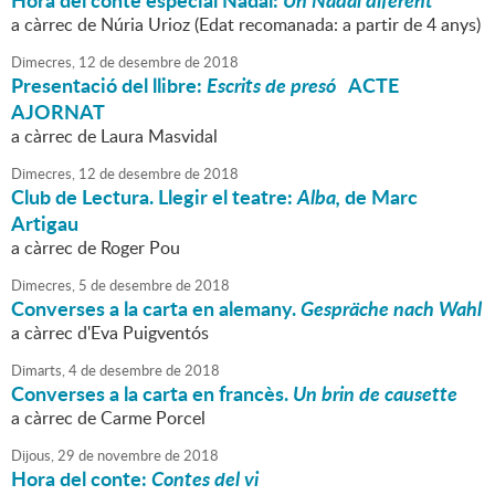
Hora del conte especial Nadal:
Un Nadal diferent
a càrrec de Núria Urioz (Edat recomanada: a partir de 4 anys)
Dimecres,
12
de
desembre
de
2018
Presentació del llibre:
Escrits de presó
ACTE
AJORNAT
a càrrec de Laura Masvidal
Dimecres,
12
de
desembre
de
2018
Club de Lectura. Llegir el teatre:
Alba,
de Marc
Artigau
a càrrec de Roger Pou
Dimecres,
5
de
desembre
de
2018
Converses a la carta en alemany.
Gespräche nach Wahl
a càrrec d'Eva Puigventós
Dimarts,
4
de
desembre
de
2018
Converses a la carta en francès.
Un brin de causette
a càrrec de Carme Porcel
Dijous,
29
de
novembre
de
2018
Hora del conte:
Contes del vi