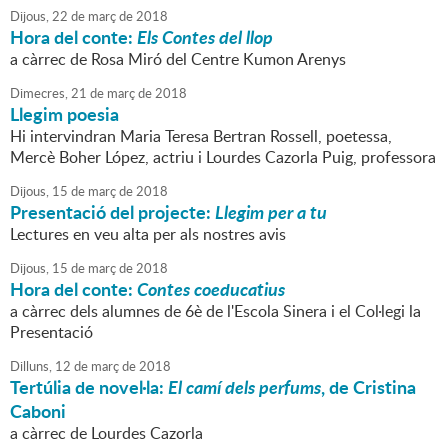
Dijous,
22
de
març
de
2018
Hora del conte:
Els Contes del llop
a càrrec de Rosa Miró del Centre Kumon Arenys
Dimecres,
21
de
març
de
2018
Llegim poesia
Hi intervindran Maria Teresa Bertran Rossell, poetessa,
Mercè Boher López, actriu i Lourdes Cazorla Puig, professora
Dijous,
15
de
març
de
2018
Presentació del projecte:
Llegim per a tu
Lectures en veu alta per als nostres avis
Dijous,
15
de
març
de
2018
Hora del conte:
Contes coeducatius
a càrrec dels alumnes de 6è de l'Escola Sinera i el Col·legi la
Presentació
Dilluns,
12
de
març
de
2018
Tertúlia de novel·la:
El camí dels perfums
, de Cristina
Caboni
a càrrec de Lourdes Cazorla