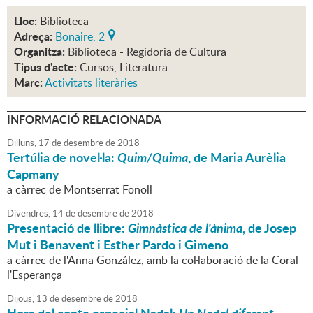
Lloc:
Biblioteca
Adreça:
Bonaire, 2
Organitza:
Biblioteca - Regidoria de Cultura
Tipus d'acte:
Cursos, Literatura
Marc:
Activitats literàries
INFORMACIÓ RELACIONADA
Dilluns,
17
de
desembre
de
2018
Tertúlia de novel·la:
Quim/Quima
, de Maria Aurèlia
Capmany
a càrrec de Montserrat Fonoll
Divendres,
14
de
desembre
de
2018
Presentació de llibre:
Gimnàstica de l'ànima
, de Josep
Mut i Benavent i Esther Pardo i Gimeno
a càrrec de l'Anna González, amb la col·laboració de la Coral
l'Esperança
Dijous,
13
de
desembre
de
2018