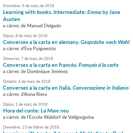
Divendres,
9
de
març
de
2018
Learning with books. Intermediate:
Emma
by Jane
Austen
a càrrec de Manuel Delgado
Dijous,
8
de
març
de
2018
Converses a la carta en alemany.
Gespräche nach Wahl
a càrrec d'Eva Puigventós
Dimecres,
7
de
març
de
2018
Converses a la carta en francès.
Français à la carte
a càrrec de Dominique Jiménez
Dimarts,
6
de
març
de
2018
Converses a la carta en italià.
Conversazione in italiano
a càrrec d'Anna Riera
Dijous,
1
de
març
de
2018
Hora del conte:
La Mare neu
a càrrec de l'Escola Waldorf de Vallgorguina
Divendres,
23
de
febrer
de
2018