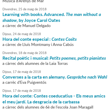
Música d'Arenys de Mar
Divendres,
25
de
maig
de
2018
Learning with books. Advanced.
The man without a
shadow
, by Joyce Carol Oates
a càrrec de Manuel Delgado
Dijous,
24
de
maig
de
2018
Hora del conte especial :
Contes Cosits
a càrrec de Lluís Montmany i Anna Cabús
Divendres,
18
de
maig
de
2018
Recital poètic i musical:
Petits poemes, petits pianistes
a càrrec dels alumnes de la Laia Torras
Dijous,
17
de
maig
de
2018
Converses a la carta en alemany.
Gespräche nach Wahl
a carrèc d'Eva Puigventós
Dijous,
17
de
maig
de
2018
Hora del conte: Contes coeducatius - Els meus amics
el meu jardí. La desgracia de la carbassa
a càrrec dels alumnes de 6è de l'escola Joan Maragall