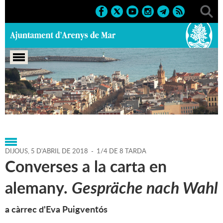
Portada
>
Agenda
>
05-04-
2018
>
Marcs
>
2018
>
Activitats literàries
DIJOUS,
5
D'
ABRIL
DE
2018
-
1/4 DE 8 TARDA
Converses a la carta en
alemany.
Gespräche nach Wahl
a càrrec d'Eva Puigventós