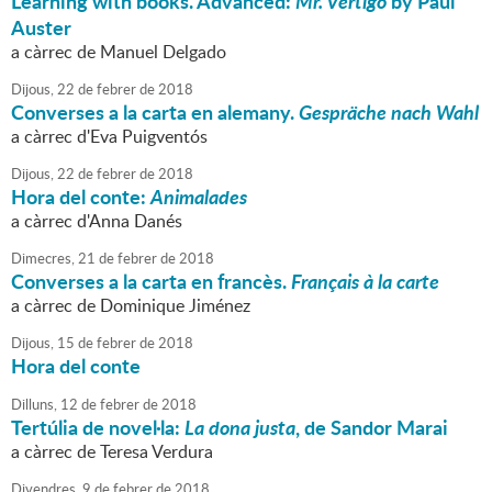
Learning with books. Advanced:
Mr. Vertigo
by Paul
Auster
a càrrec de Manuel Delgado
Dijous,
22
de
febrer
de
2018
Converses a la carta en alemany.
Gespräche nach Wahl
a càrrec d'Eva Puigventós
Dijous,
22
de
febrer
de
2018
Hora del conte:
Animalades
a càrrec d'Anna Danés
Dimecres,
21
de
febrer
de
2018
Converses a la carta en francès.
Français à la carte
a càrrec de Dominique Jiménez
Dijous,
15
de
febrer
de
2018
Hora del conte
Dilluns,
12
de
febrer
de
2018
Tertúlia de novel·la:
La dona justa
, de Sandor Marai
a càrrec de Teresa Verdura
Divendres,
9
de
febrer
de
2018