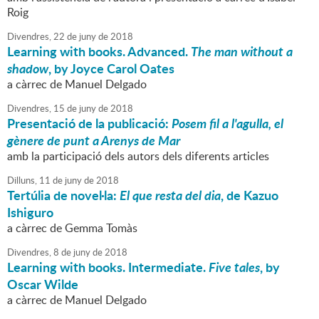
Roig
Divendres,
22
de
juny
de
2018
Learning with books. Advanced.
The man without a
shadow
, by Joyce Carol Oates
a càrrec de Manuel Delgado
Divendres,
15
de
juny
de
2018
Presentació de la publicació:
Posem fil a l'agulla, el
gènere de punt a Arenys de Mar
amb la participació dels autors dels diferents articles
Dilluns,
11
de
juny
de
2018
Tertúlia de novel·la:
El que resta del dia
, de Kazuo
Ishiguro
a càrrec de Gemma Tomàs
Divendres,
8
de
juny
de
2018
Learning with books. Intermediate.
Five tales
, by
Oscar Wilde
a càrrec de Manuel Delgado