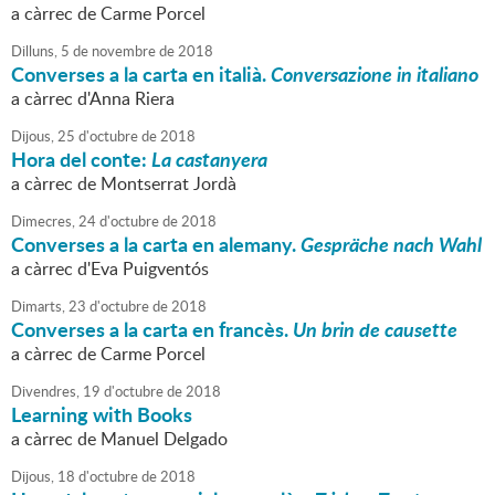
a càrrec de Carme Porcel
Dilluns,
5
de
novembre
de
2018
Converses a la carta en italià.
Conversazione in italiano
a càrrec d'Anna Riera
Dijous,
25
d'
octubre
de
2018
Hora del conte:
La castanyera
a càrrec de Montserrat Jordà
Dimecres,
24
d'
octubre
de
2018
Converses a la carta en alemany.
Gespräche nach Wahl
a càrrec d'Eva Puigventós
Dimarts,
23
d'
octubre
de
2018
Converses a la carta en francès.
Un brin de causette
a càrrec de Carme Porcel
Divendres,
19
d'
octubre
de
2018
Learning with Books
a càrrec de Manuel Delgado
Dijous,
18
d'
octubre
de
2018