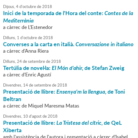
Dijous,
4
d'
octubre
de
2018
Inici de la temporada de l'Hora del conte:
Contes de la
Mediterrània
a càrrec de L'Estenedor
Dilluns,
1
d'
octubre
de
2018
Converses a la carta en italià.
Conversazione in italiano
a càrrec d'Anna Riera
Dilluns,
24
de
setembre
de
2018
Tertúlia de novel·la:
El Món d'ahir,
de Stefan Zweig
a càrrec d'Enric Agustí
Divendres,
14
de
setembre
de
2018
Presentació de llibre:
Ensenya'm la llengua
, de Toni
Beltran
a càrrec de Miquel Maresma Matas
Divendres,
10
d'
agost
de
2018
Presentació de llibre:
La Tristesa del cítric
, de QeL
Xiberta
amb l'assistència de l'autora i presentació a càrrec d'Isabel