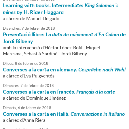
Learning with books. Intermediate:
King Solomon´s
mines
by H. Rider Haggard
a càrrec de Manuel Delgado
Divendres,
9
de
febrer
de
2018
Presentació llibre:
La data de naixement d'En Colom
de
Jordi Bilbeny
amb la intervenció d'Hèctor López-Bofill, Miquel
Maresma, Sebastià Sardiné i Jordi Bilbeny
Dijous,
8
de
febrer
de
2018
Converses a la carta en alemany.
Gespräche nach Wahl
a càrrec d'Eva Puigventós
Dimecres,
7
de
febrer
de
2018
Converses a la carta en francès.
Français à la carte
a càrrec de Dominique Jiménez
Dimarts,
6
de
febrer
de
2018
Converses a la carta en italià.
Conversazione in italiano
a càrrec d'Anna Riera