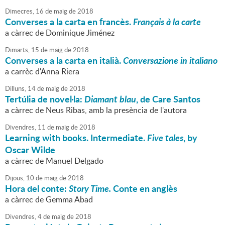
Dimecres,
16
de
maig
de
2018
Converses a la carta en francès.
Français à la carte
a càrrec de Dominique Jiménez
Dimarts,
15
de
maig
de
2018
Converses a la carta en italià.
Conversazione in italiano
a carrèc d'Anna Riera
Dilluns,
14
de
maig
de
2018
Tertúlia de novel·la:
Diamant blau
, de Care Santos
a càrrec de Neus Ribas, amb la presència de l'autora
Divendres,
11
de
maig
de
2018
Learning with books. Intermediate.
Five tales
, by
Oscar Wilde
a càrrec de Manuel Delgado
Dijous,
10
de
maig
de
2018
Hora del conte:
Story Time.
Conte en anglès
a càrrec de Gemma Abad
Divendres,
4
de
maig
de
2018