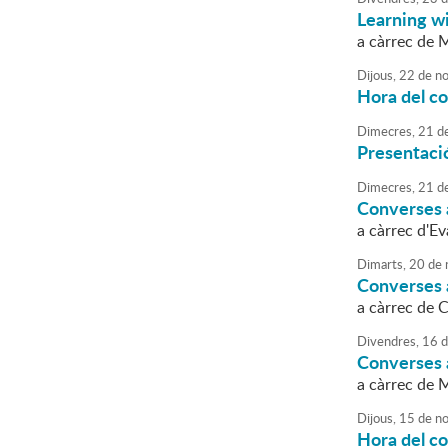
Learning w
a càrrec de 
Dijous,
22
de
no
Hora del co
Dimecres,
21
d
Presentació
Dimecres,
21
d
Converses a
a càrrec d'E
Dimarts,
20
de
Converses a
a càrrec de 
Divendres,
16
d
Converses a
a càrrec de 
Dijous,
15
de
no
Hora del c