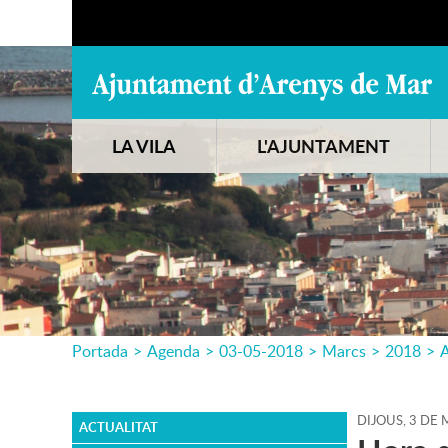
LA VILA
L'AJUNTAMENT
Portada
>
Agenda
>
03-05-2018
>
Marcs
>
2018
>
A
DIJOUS,
3
DE
M
ACTUALITAT