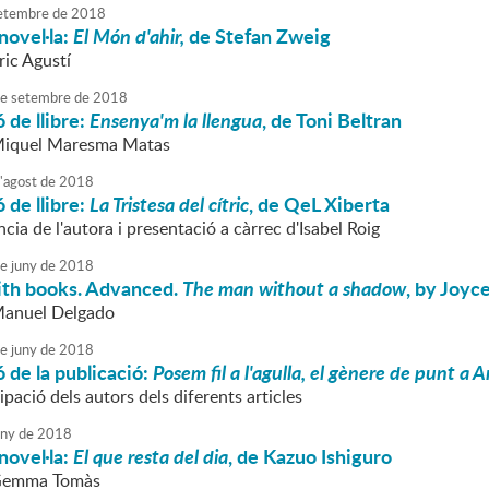
etembre
de
2018
novel·la:
El Món d'ahir,
de Stefan Zweig
ric Agustí
e
setembre
de
2018
 de llibre:
Ensenya'm la llengua
, de Toni Beltran
 Miquel Maresma Matas
'
agost
de
2018
 de llibre:
La Tristesa del cítric
, de QeL Xiberta
ncia de l'autora i presentació a càrrec d'Isabel Roig
e
juny
de
2018
ith books. Advanced.
The man without a shadow
, by Joyc
Manuel Delgado
e
juny
de
2018
 de la publicació:
Posem fil a l'agulla, el gènere de punt a
ipació dels autors dels diferents articles
uny
de
2018
novel·la:
El que resta del dia
, de Kazuo Ishiguro
 Gemma Tomàs