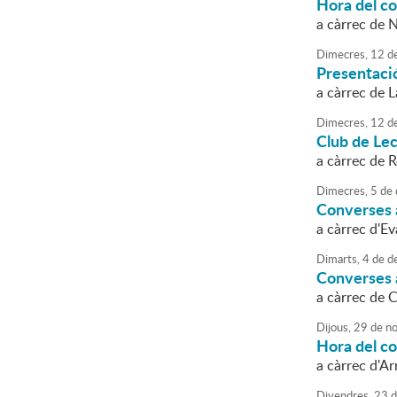
Hora del co
a càrrec de N
Dimecres,
12
d
Presentació
a càrrec de 
Dimecres,
12
d
Club de Lec
a càrrec de 
Dimecres,
5
de
Converses a
a càrrec d'E
Dimarts,
4
de
d
Converses a
a càrrec de 
Dijous,
29
de
no
Hora del c
a càrrec d'A
Divendres,
23
d