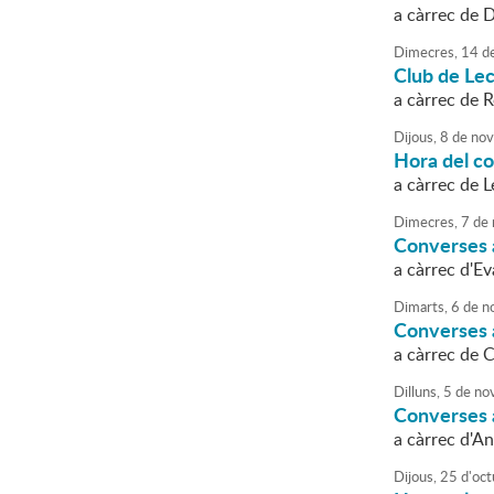
a càrrec de 
Dimecres,
14
d
Club de Lec
a càrrec de 
Dijous,
8
de
nov
Hora del c
a càrrec de L
Dimecres,
7
de
Converses a
a càrrec d'E
Dimarts,
6
de
n
Converses a
a càrrec de 
Dilluns,
5
de
no
Converses a 
a càrrec d'A
Dijous,
25
d'
oct