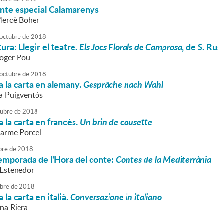
onte especial Calamarenys
Mercè Boher
octubre
de
2018
ura: Llegir el teatre.
Els Jocs Florals de Camprosa
, de S. Ru
Roger Pou
octubre
de
2018
 la carta en alemany.
Gespräche nach Wahl
va Puigventós
tubre
de
2018
 la carta en francès.
Un brin de causette
Carme Porcel
bre
de
2018
 temporada de l'Hora del conte:
Contes de la Mediterrània
L'Estenedor
ubre
de
2018
la carta en italià.
Conversazione in italiano
nna Riera