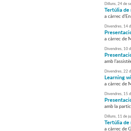
Dilluns,
24
de
s
Tertúlia de 
a càrrec d'En
Divendres,
14
d
Presentació
a càrrec de
Divendres,
10
d
Presentació
amb l'assistè
Divendres,
22
d
Learning w
a càrrec de 
Divendres,
15
d
Presentació
amb la partic
Dilluns,
11
de
j
Tertúlia de 
a càrrec de