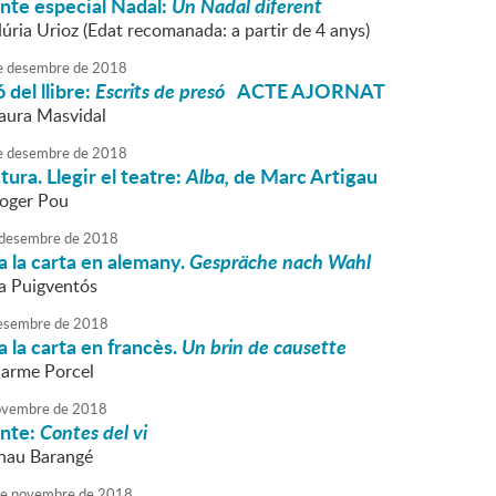
nte especial Nadal:
Un Nadal diferent
úria Urioz (Edat recomanada: a partir de 4 anys)
e
desembre
de
2018
 del llibre:
Escrits de presó
ACTE AJORNAT
Laura Masvidal
e
desembre
de
2018
tura. Llegir el teatre:
Alba,
de Marc Artigau
Roger Pou
desembre
de
2018
 la carta en alemany.
Gespräche nach Wahl
va Puigventós
esembre
de
2018
 la carta en francès.
Un brin de causette
Carme Porcel
vembre
de
2018
onte:
Contes del vi
rnau Barangé
e
novembre
de
2018