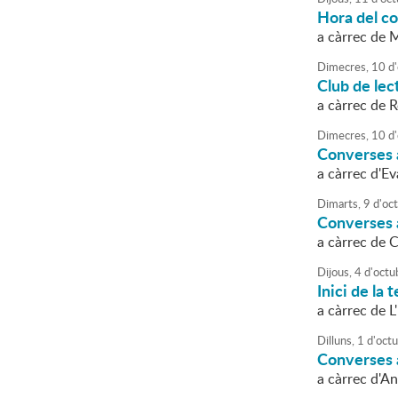
Hora del c
a càrrec de 
Dimecres,
10
d'
Club de lect
a càrrec de 
Dimecres,
10
d'
Converses a
a càrrec d'E
Dimarts,
9
d'
oc
Converses a
a càrrec de 
Dijous,
4
d'
octu
Inici de la
a càrrec de 
Dilluns,
1
d'
oct
Converses a 
a càrrec d'A