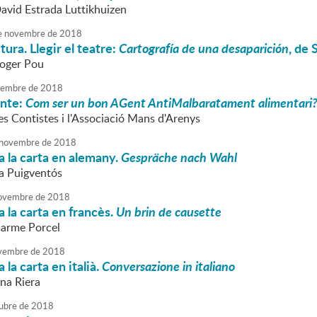
David Estrada Luttikhuizen
e
novembre
de
2018
tura. Llegir el teatre:
Cartografía de una desaparición
, de 
Roger Pou
embre
de
2018
onte:
Com ser un bon AGent AntiMalbaratament alimentari
es Contistes i l'Associació Mans d'Arenys
novembre
de
2018
 la carta en alemany.
Gespräche nach Wahl
va Puigventós
ovembre
de
2018
 la carta en francès.
Un brin de causette
Carme Porcel
vembre
de
2018
la carta en italià.
Conversazione in italiano
nna Riera
ubre
de
2018