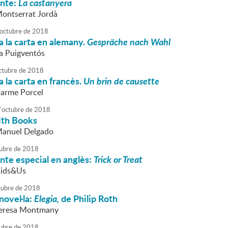
onte:
La castanyera
Montserrat Jordà
octubre
de
2018
 la carta en alemany.
Gespräche nach Wahl
va Puigventós
ctubre
de
2018
 la carta en francès.
Un brin de causette
Carme Porcel
'
octubre
de
2018
ith Books
Manuel Delgado
ubre
de
2018
nte especial en anglès:
Trick or Treat
Kids&Us
tubre
de
2018
novel·la:
Elegia,
de Philip Roth
 Teresa Montmany
ubre
de
2018