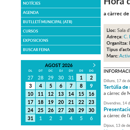
Hora d
NOTÍCIES
a càrrec de
AGENDA
BUTLLETÍ MUNICIPAL (ATR)
Lloc:
Sala d
CURSOS
Adreça:
C. 
EXPOSICIONS
Organitza:
Tipus d'act
BUSCAR FEINA
Marc:
Activ
AGOST 2026
INFORMACI
DL
DT
DC
DJ
DV
DS
DG
27
28
29
30
31
1
2
Dilluns,
17
de
d
3
4
5
6
7
8
9
Tertúlia de 
a càrrec de 
10
11
12
13
14
15
16
17
18
19
20
21
22
23
Divendres,
14
d
Presentació
24
25
26
27
28
29
30
a càrrec de l
31
1
2
3
4
5
6
Dijous,
13
de
de