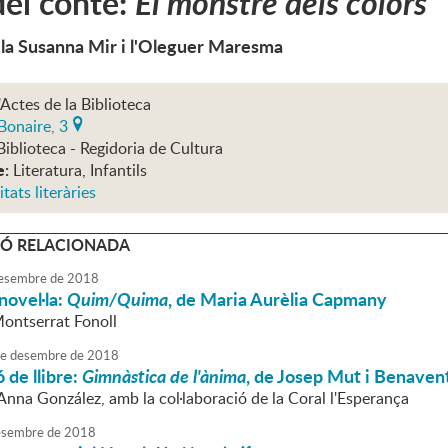
el conte:
El monstre dels colors
 la Susanna Mir i l'Oleguer Maresma
'Actes de la Biblioteca
Bonaire, 3
Biblioteca - Regidoria de Cultura
e:
Literatura, Infantils
itats literàries
Ó RELACIONADA
esembre
de
2018
novel·la:
Quim/Quima
, de Maria Aurèlia Capmany
Montserrat Fonoll
e
desembre
de
2018
 de llibre:
Gimnàstica de l'ànima
, de Josep Mut i Benaven
'Anna González, amb la col·laboració de la Coral l'Esperança
sembre
de
2018