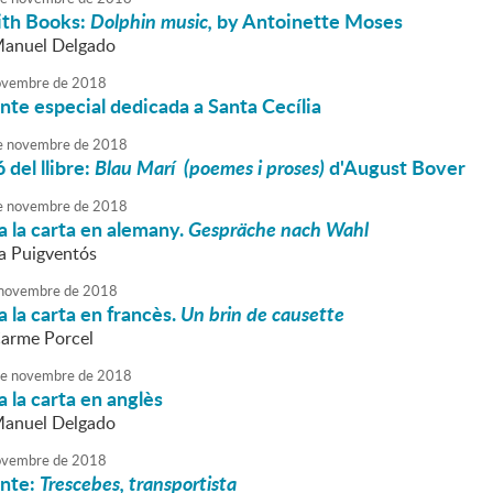
ith Books:
Dolphin music,
by Antoinette Moses
Manuel Delgado
vembre
de
2018
nte especial dedicada a Santa Cecília
e
novembre
de
2018
 del llibre:
Blau Marí (poemes i proses)
d'August Bover
e
novembre
de
2018
 la carta en alemany.
Gespräche nach Wahl
va Puigventós
novembre
de
2018
 la carta en francès.
Un brin de causette
Carme Porcel
e
novembre
de
2018
 la carta en anglès
Manuel Delgado
vembre
de
2018
onte:
Trescebes, transportista