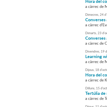
Hora del c
a càrrec de 
Dimecres,
24
d'
Converses a
a càrrec d'E
Dimarts,
23
d'
o
Converses a
a càrrec de 
Divendres,
19
d
Learning w
a càrrec de 
Dijous,
18
d'
oct
Hora del co
a càrrec de 
Dilluns,
15
d'
oc
Tertúlia de 
a càrrec de
Dijous,
11
d'
oct