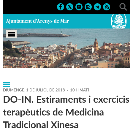
Portada
>
Agenda
>
01-07-
2018
>
Marcs
>
2018
>
Activitats esportives
DIUMENGE,
1
DE
JULIOL
DE
2018
-
10 H MATÍ
DO-IN. Estiraments i exercicis
terapèutics de Medicina
Tradicional Xinesa