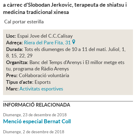
a càrrec d'Slobodan Jerkovic, terapeuta de shiatsu i
medicina tradicional xinesa
Cal portar esterilla
Lloc:
Espai Jove del C.C.Calisay
Adreça:
Riera del Pare Fita, 31
Durada:
Tots els diumenges de 10 a 11 del matí. Juliol, 1,
8, 15, 22, 29
Organitza:
Banc del Temps d'Arenys i El millor metge ets
tu, programa de Ràdio Arenys
Preu:
Col·laboració voluntària
Tipus d'acte:
Esports
Marc:
Activitats esportives
INFORMACIÓ RELACIONADA
Diumenge,
23
de
desembre
de
2018
Menció especial Bernat Coll
Diumenge,
2
de
desembre
de
2018