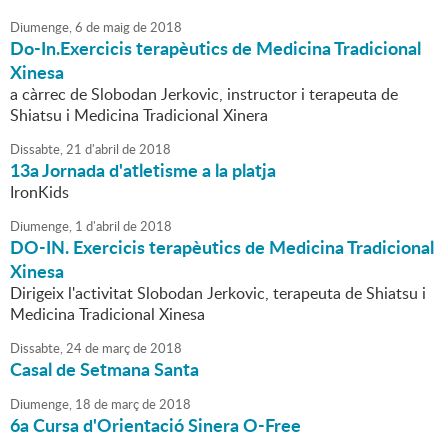
Diumenge,
6
de
maig
de
2018
Do-In.Exercicis terapèutics de Medicina Tradicional
Xinesa
a càrrec de Slobodan Jerkovic, instructor i terapeuta de
Shiatsu i Medicina Tradicional Xinera
Dissabte,
21
d'
abril
de
2018
13a Jornada d'atletisme a la platja
IronKids
Diumenge,
1
d'
abril
de
2018
DO-IN. Exercicis terapèutics de Medicina Tradicional
Xinesa
Dirigeix l'activitat Slobodan Jerkovic, terapeuta de Shiatsu i
Medicina Tradicional Xinesa
Dissabte,
24
de
març
de
2018
Casal de Setmana Santa
Diumenge,
18
de
març
de
2018
6a Cursa d'Orientació Sinera O-Free