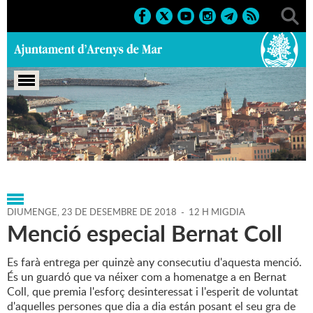
Portada
>
Agenda
>
23-12-
2018
>
Marcs
>
2018
>
Activitats esportives
DIUMENGE,
23
DE
DESEMBRE
DE
2018
-
12 H MIGDIA
Menció especial Bernat Coll
Es farà entrega per quinzè any consecutiu d'aquesta menció.
És un guardó que va néixer com a homenatge a en Bernat
Coll, que premia l'esforç desinteressat i l'esperit de voluntat
d'aquelles persones que dia a dia están posant el seu gra de