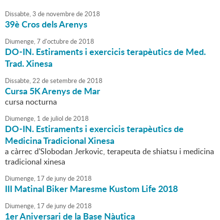
Dissabte,
3
de
novembre
de
2018
39è Cros dels Arenys
Diumenge,
7
d'
octubre
de
2018
DO-IN. Estiraments i exercicis terapèutics de Med.
Trad. Xinesa
Dissabte,
22
de
setembre
de
2018
Cursa 5K Arenys de Mar
cursa nocturna
Diumenge,
1
de
juliol
de
2018
DO-IN. Estiraments i exercicis terapèutics de
Medicina Tradicional Xinesa
a càrrec d'Slobodan Jerkovic, terapeuta de shiatsu i medicina
tradicional xinesa
Diumenge,
17
de
juny
de
2018
III Matinal Biker Maresme Kustom Life 2018
Diumenge,
17
de
juny
de
2018
1er Aniversari de la Base Nàutica