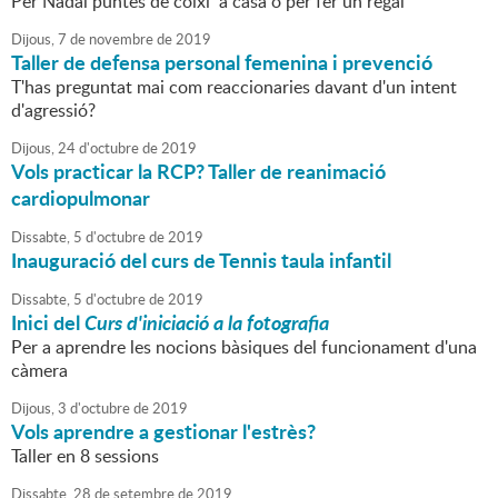
Per Nadal puntes de coixí a casa o per fer un regal
Dijous,
7
de
novembre
de
2019
Taller de defensa personal femenina i prevenció
T'has preguntat mai com reaccionaries davant d'un intent
d'agressió?
Dijous,
24
d'
octubre
de
2019
Vols practicar la RCP? Taller de reanimació
cardiopulmonar
Dissabte,
5
d'
octubre
de
2019
Inauguració del curs de Tennis taula infantil
Dissabte,
5
d'
octubre
de
2019
Inici del
Curs d'iniciació a la fotografia
Per a aprendre les nocions bàsiques del funcionament d'una
càmera
Dijous,
3
d'
octubre
de
2019
Vols aprendre a gestionar l'estrès?
Taller en 8 sessions
Dissabte,
28
de
setembre
de
2019