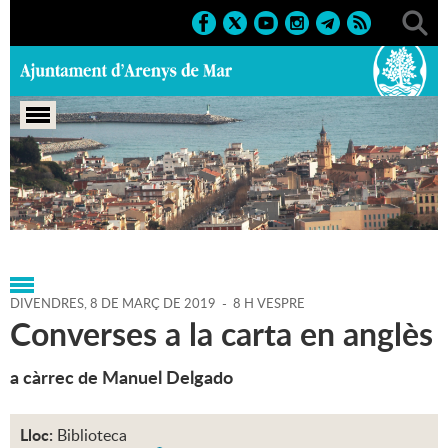
Portada
>
Agenda
>
08-03-
2019
>
Marcs
>
Població
>
2019
>
Cursos i tallers
DIVENDRES,
8
DE
MARÇ
DE
2019
-
8 H VESPRE
Converses a la carta en anglès
a càrrec de Manuel Delgado
Lloc:
Biblioteca