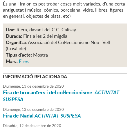
És una Fira on es pot trobar coses molt variades, d'una certa
antiguetat ( música, còmics, porcelana, vidre, llibres, figures
en general, objectes de plata, etc)
Lloc:
Riera, davant del C.C. Calisay
Durada:
Fins a les 2 del migdia
Organitza:
Associació del Col·leccionisme Nou i Vell
(Crisàlide)
Tipus d'acte:
Mostra
Marc:
Fires
INFORMACIÓ RELACIONADA
Diumenge,
13
de
desembre
de
2020
Fira de brocanters i del col·leccionisme
ACTIVITAT
SUSPESA
Diumenge,
13
de
desembre
de
2020
Fira de Nadal
ACTIVITAT SUSPESA
Dissabte,
12
de
desembre
de
2020