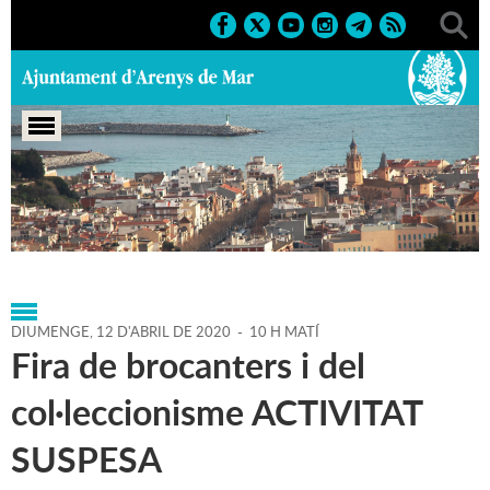
Portada
>
Agenda
>
12-04-
2020
>
Marcs
>
Culturals
>
2020
>
Fires
DIUMENGE,
12
D'
ABRIL
DE
2020
-
10 H MATÍ
Fira de brocanters i del
col·leccionisme ACTIVITAT
SUSPESA