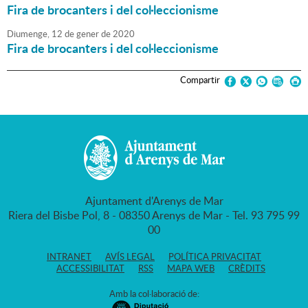
Fira de brocanters i del col·leccionisme
Diumenge,
12
de
gener
de
2020
Fira de brocanters i del col·leccionisme
Compartir
Ajuntament d'Arenys de Mar
Riera del Bisbe Pol, 8 - 08350 Arenys de Mar - Tel. 93 795 99
00
INTRANET
AVÍS LEGAL
POLÍTICA PRIVACITAT
ACCESSIBILITAT
RSS
MAPA WEB
CRÈDITS
Amb la col·laboració de: