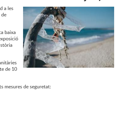
d a les
 de
ta baixa
'exposició
istòria
nitàries
bte de 10
ts mesures de seguretat: