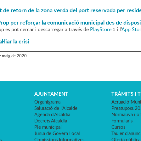
t de retorn de la zona verda del port reservada per reside
p per reforçar la comunicació municipal des de disposi
 es pot cercar i descarregar a través de
PlayStore
i l'
App Sto
·liar la crisi
e
maig
de
2020
AJUNTAMENT
TRÀMITS I 
Organigrama
Actuació Muni
Salutació de l'Alcalde
Pressupost 2
Agenda d'Alcaldia
Normativa i o
Decrets Alcaldia
Formularis
Ple municipal
Cursos
s
Junta de Govern Local
Tauler d'anunci
s
Comissions Informatives
Oferta pública