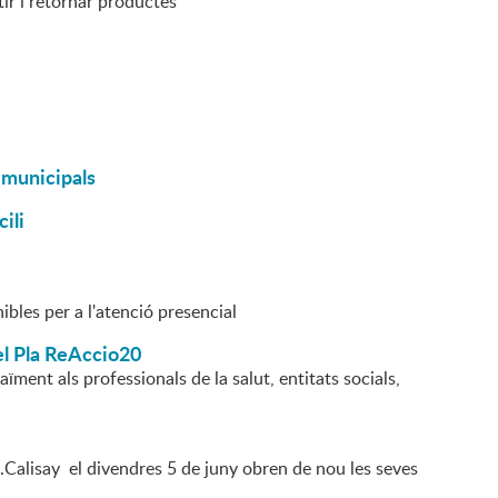
tir i retornar productes
 municipals
ili
ibles per a l'atenció presencial
el Pla ReAccio20
raïment als professionals de la salut, entitats socials,
.Calisay el divendres 5 de juny obren de nou les seves