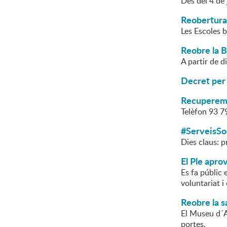
Des del 4 de 
Reobertura
Les Escoles b
Reobre la B
A partir de d
Decret per 
Recuperem e
Telèfon 93 79
#ServeisSo
Dies claus: p
El Ple apro
Es fa públic e
voluntariat i
Reobre la s
El Museu d´Ar
portes.