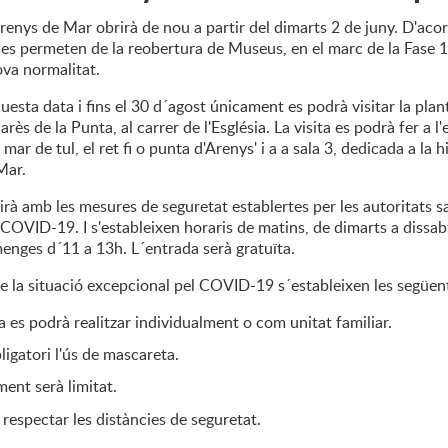
enys de Mar obrirà de nou a partir del dimarts 2 de juny. D'acor
es permeten de la reobertura de Museus, en el marc de la Fase 1
ova normalitat.
uesta data i fins el 30 d´agost únicament es podrà visitar la plan
ès de la Punta, al carrer de l'Església. La visita es podrà fer a l
mar de tul, el ret fi o punta d'Arenys' i a a sala 3, dedicada a la h
Mar.
rà amb les mesures de seguretat establertes per les autoritats sa
a COVID-19. I s'estableixen horaris de matins, de dimarts a dissa
menges d´11 a 13h. L´entrada serà gratuïta.
 la situació excepcional pel COVID-19 s´estableixen les següen
ta es podrà realitzar individualment o com unitat familiar.
ligatori l'ús de mascareta.
ment serà limitat.
respectar les distàncies de seguretat.