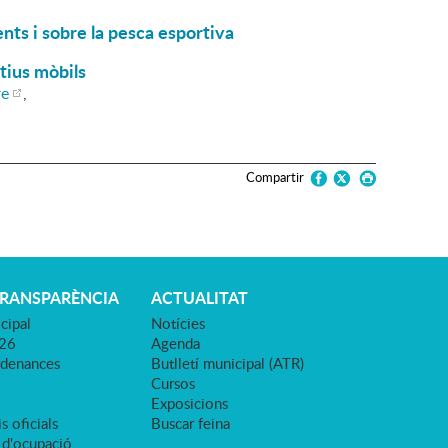
nts i sobre la pesca esportiva
tius mòbils
re
,
Compartir
TRANSPARÈNCIA
ACTUALITAT
cipal
Notícies
026
Agenda
rdenances
Butlletí municipal (ATR)
Cursos
Exposicions
s oficials
Buscar feina
 d'ocupació