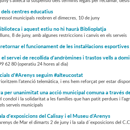
juny s'aixeca la suspensió dels terminis legals per reclamar, desis
 dels centres educatius
ressol municipals reobren el dimecres, 10 de juny
iblioteca i aquest estiu no hi haurà Biblioplatja
illuns, 8 de juny, amb algunes restriccions i canvis en els serveis
retornar el funcionament de les instal·lacions esportives
l servei de recollida d'andròmines i trastos vells a domic
9 62 80 (operatiu 24 hores al dia)
cials d'#Arenys seguim #alteucostat
rioritzem l'atenció telemàtica, i ens hem reforçat per estar dispon
va per unanimitat una acció municipal comuna a través d
l condol i la solidaritat a les famílies que han patit perdues i l'ag
 els serveis municipals
ala d'exposicions del Calisay i el Museu d'Arenys
enys de Mar el dimarts 2 de juny i la sala d´exposicions del C.C