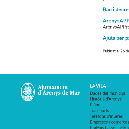
Ban i decre
ArenysAPPro
ArenysAPProp
Ajuts per pal
Publicat
el
26
d
LA VILA
Dades del municipi
Història d'Arenys
Plànol
Transports
Telèfons d'interès
Empreses i comerço
Entitats i associacion