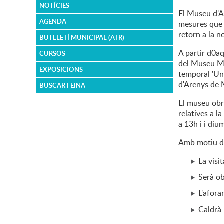
NOTÍCIES
El Museu d'Ar
AGENDA
mesures que 
retorn a la n
BUTLLETÍ MUNICIPAL (ATR)
A partir d0aq
CURSOS
del Museu Mar
EXPOSICIONS
temporal 'Un 
d'Arenys de 
BUSCAR FEINA
El museu obri
relatives a l
a 13h i i diu
Amb motiu de
La visi
Serà ob
L'afora
Caldrà 