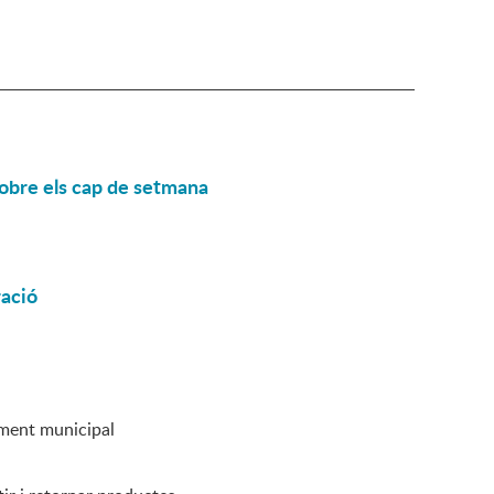
eobre els cap de setmana
ració
nament municipal