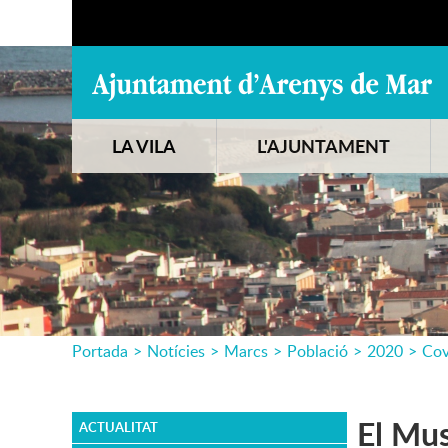
LA VILA
L'AJUNTAMENT
Portada
>
Notícies
>
Marcs
>
Població
>
2020
>
Cov
El Mus
ACTUALITAT