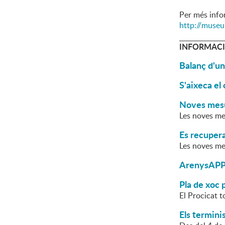
Per més info
http://museu
INFORMACI
Balanç d'un
S'aixeca el
Noves mesur
Les noves mes
Es recupera
Les noves mes
ArenysAPPr
Pla de xoc p
El Procicat t
Els terminis