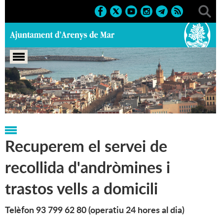
Portada
>
Notícies
>
Marcs
>
Població
>
2020
>
Covid-19
Recuperem el servei de
recollida d'andròmines i
trastos vells a domicili
Telèfon 93 799 62 80 (operatiu 24 hores al dia)