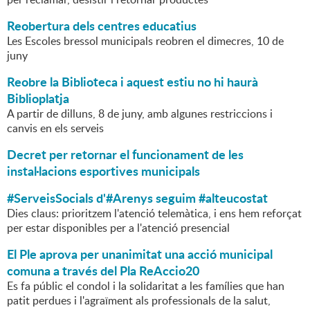
Reobertura dels centres educatius
Les Escoles bressol municipals reobren el dimecres, 10 de
juny
Reobre la Biblioteca i aquest estiu no hi haurà
Biblioplatja
A partir de dilluns, 8 de juny, amb algunes restriccions i
canvis en els serveis
Decret per retornar el funcionament de les
instal·lacions esportives municipals
#ServeisSocials d'#Arenys seguim #alteucostat
Dies claus: prioritzem l'atenció telemàtica, i ens hem reforçat
per estar disponibles per a l'atenció presencial
El Ple aprova per unanimitat una acció municipal
comuna a través del Pla ReAccio20
Es fa públic el condol i la solidaritat a les famílies que han
patit perdues i l'agraïment als professionals de la salut,