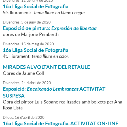
Divendres,
12
de
juny
de
2020
16a Lliga Social de Fotografia
5è. lliurament:
Tema lliure en blanc i negre
Divendres,
5
de
juny
de
2020
Exposició de pintura:
Expresión de libertad
obres de Marjorie Pemberth
Divendres,
15
de
maig
de
2020
16a Lliga Social de Fotografia
4t. lliurament:
tema lliure en color.
MIRADES AL VOLTANT DEL RETAULE
Obres de Jaume Coll
Divendres,
24
d'
abril
de
2020
Exposició:
Encaixando Lembranzas
ACTIVITAT
SUSPESA
Obra del pintor Luis Seoane realitzades amb boixets per Ana
Rosa Lista
Dijous,
16
d'
abril
de
2020
16a Lliga Social de Fotografia. ACTIVITAT ON-LINE