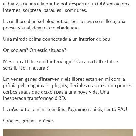
al biaix, ara fins a la punta; pot despertar un Oh! sensacions
internes, sorpresa, paraules i somriures.
I… un llibre d’un sol plec pot ser per la seva senzillesa, una
poesia visual, deixar-te embadalida.
Una mirada calma connectada a un interior de pau.
On sóc ara? On estic situada?
Més cap al llibre molt intervingut? O cap a l’altre llibre
senzill, fàcil i natural?
Em venen ganes d’intervenir, els llibres estan en mi com la
pròpia pell, enganxats, plegats, flexibles o aspres amb puntes
corbes suaus que deixen pas a una nova vida. Una
inesperada transformació 3D.
I… m’escolto i em miro endins, l’agraïment hi és, sento PAU.
Gràcies, gràcies, gràcies.