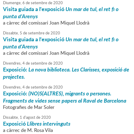
Diumenge,
6
de
setembre
de
2020
Visita guiada a l'exposició
Un mar de tul, el ret fi o
punta d'Arenys
a càrrec del comissari Joan Miquel Llodrà
Dissabte,
5
de
setembre
de
2020
Visita guiada a l'exposició
Un mar de tul, el ret fi o
punta d'Arenys
a càrrec del comissari Joan Miquel Llodrà
Divendres,
4
de
setembre
de
2020
Exposició:
La nova biblioteca. Les Clarisses, exposició de
projectes.
Divendres,
4
de
setembre
de
2020
Exposició:
(NO)S(ALTRES), migrants o persones.
Fragments de vides sense papers al Raval de Barcelona
Fotografies de Mar Soler
Dissabte,
1
d'
agost
de
2020
Exposició
Llibres intervinguts
a càrrec de M. Rosa Vila