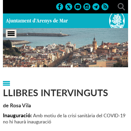
Portada
>
Exposicions
>
2020
>
Marcs
>
Culturals
>
2020
>
Exposicions
LLIBRES INTERVINGUTS
de Rosa Vila
Inauguració:
Amb motiu de la crisi sanitària del COVID-19
no hi haurà inauguració