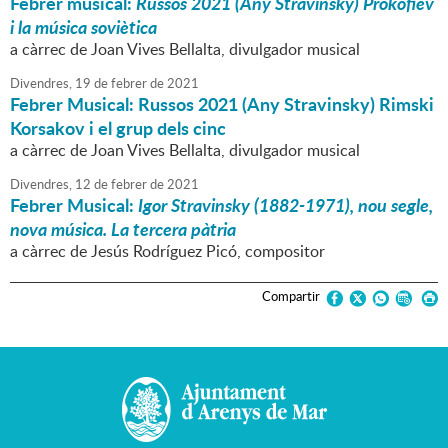
Febrer musical:
Russos 2021 (Any Stravinsky) Prokofiev
i la música soviètica
a càrrec de Joan Vives Bellalta, divulgador musical
Divendres,
19
de
febrer
de
2021
Febrer Musical: Russos 2021 (Any Stravinsky) Rimski
Korsakov i el grup dels cinc
a càrrec de Joan Vives Bellalta, divulgador musical
Divendres,
12
de
febrer
de
2021
Febrer Musical:
Igor Stravinsky (1882-1971), nou segle,
nova música. La tercera pàtria
a càrrec de Jesús Rodríguez Picó, compositor
Compartir