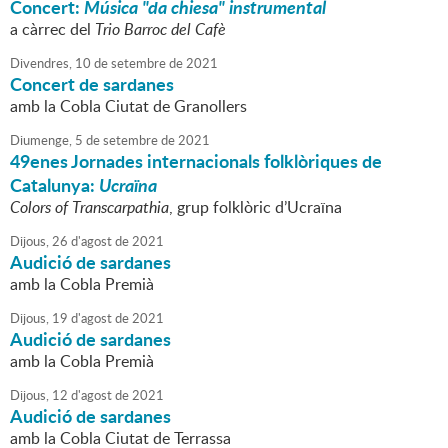
Concert:
Música "da chiesa" instrumental
a càrrec del
Trio Barroc del Cafè
Divendres,
10
de
setembre
de
2021
Concert de sardanes
amb la Cobla Ciutat de Granollers
Diumenge,
5
de
setembre
de
2021
49enes Jornades internacionals folklòriques de
Catalunya:
Ucraïna
Colors of Transcarpathia
, grup folklòric d’Ucraïna
Dijous,
26
d'
agost
de
2021
Audició de sardanes
amb la Cobla Premià
Dijous,
19
d'
agost
de
2021
Audició de sardanes
amb la Cobla Premià
Dijous,
12
d'
agost
de
2021
Audició de sardanes
amb la Cobla Ciutat de Terrassa