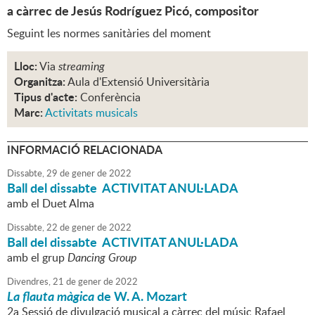
a càrrec de Jesús Rodríguez Picó, compositor
Seguint les normes sanitàries del moment
Lloc:
Via
streaming
Organitza:
Aula d'Extensió Universitària
Tipus d'acte:
Conferència
Marc:
Activitats musicals
INFORMACIÓ RELACIONADA
Dissabte,
29
de
gener
de
2022
Ball del dissabte ACTIVITAT ANUL·LADA
amb el Duet Alma
Dissabte,
22
de
gener
de
2022
Ball del dissabte ACTIVITAT ANUL·LADA
amb el grup
Dancing Group
Divendres,
21
de
gener
de
2022
La flauta màgica
de W. A. Mozart
2a Sessió de divulgació musical a càrrec del músic Rafael