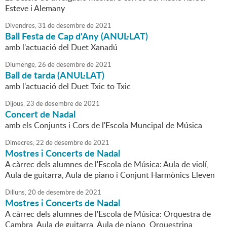
Esteve i Alemany
Divendres,
31
de
desembre
de
2021
Ball Festa de Cap d'Any (ANUL·LAT)
amb l'actuació del Duet Xanadú
Diumenge,
26
de
desembre
de
2021
Ball de tarda (ANUL·LAT)
amb l'actuació del Duet Txic to Txic
Dijous,
23
de
desembre
de
2021
Concert de Nadal
amb els Conjunts i Cors de l'Escola Muncipal de Música
Dimecres,
22
de
desembre
de
2021
Mostres i Concerts de Nadal
A càrrec dels alumnes de l'Escola de Música: Aula de violí,
Aula de guitarra, Aula de piano i Conjunt Harmònics Eleven
Dilluns,
20
de
desembre
de
2021
Mostres i Concerts de Nadal
A càrrec dels alumnes de l'Escola de Música: Orquestra de
Cambra, Aula de guitarra, Aula de piano, Orquestrina