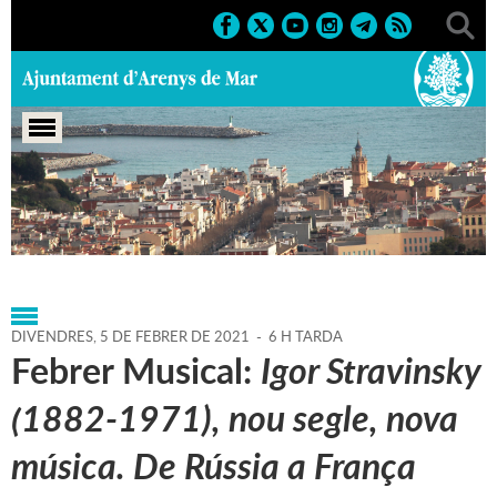
Portada
>
Agenda
>
05-02-
2021
>
Marcs
>
Culturals
>
2021
>
Activitats musicals
DIVENDRES,
5
DE
FEBRER
DE
2021
-
6 H TARDA
Febrer Musical:
Igor Stravinsky
(1882-1971), nou segle, nova
música. De Rússia a França