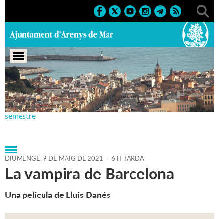
Portada
>
Agenda
>
09-05-
2021
>
Marcs
>
Culturals
>
2021
>
Teatre Principal 1r
semestre
DIUMENGE,
9
DE
MAIG
DE
2021
-
6 H TARDA
La vampira de Barcelona
Una película de Lluís Danés