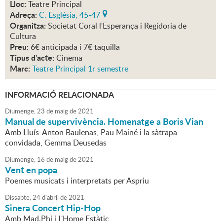
Lloc:
Teatre Principal
Adreça:
C. Església, 45-47
Organitza:
Societat Coral l'Esperança i Regidoria de
Cultura
Preu:
6€ anticipada i 7€ taquilla
Tipus d'acte:
Cinema
Marc:
Teatre Principal 1r semestre
INFORMACIÓ RELACIONADA
Diumenge,
23
de
maig
de
2021
Manual de supervivència. Homenatge a Boris Vian
Amb Lluís-Anton Baulenas, Pau Mainé i la sàtrapa
convidada, Gemma Deusedas
Diumenge,
16
de
maig
de
2021
Vent en popa
Poemes musicats i interpretats per Aspriu
Dissabte,
24
d'
abril
de
2021
Sinera Concert Hip-Hop
Amb Mad.Phi i L'Home Estàtic