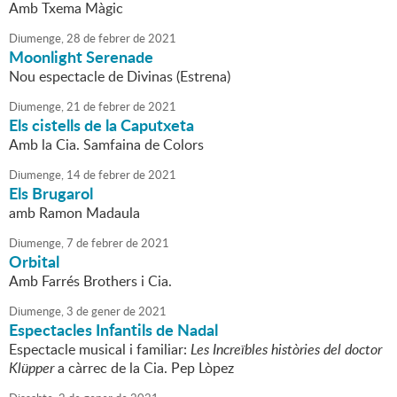
Amb Txema Màgic
Diumenge,
28
de
febrer
de
2021
Moonlight Serenade
Nou espectacle de Divinas (Estrena)
Diumenge,
21
de
febrer
de
2021
Els cistells de la Caputxeta
Amb la Cia. Samfaina de Colors
Diumenge,
14
de
febrer
de
2021
Els Brugarol
amb Ramon Madaula
Diumenge,
7
de
febrer
de
2021
Orbital
Amb Farrés Brothers i Cia.
Diumenge,
3
de
gener
de
2021
Espectacles Infantils de Nadal
Espectacle musical i familiar:
Les Increïbles històries del doctor
Klüpper
a càrrec de la Cia. Pep Lòpez