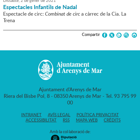
Dissabte,
2
de
gener
de
2021
Espectacles Infantils de Nadal
Espectacle de circ:
Combinat de circ
a càrrec de la Cia. La
Trena
Compartir
Ajuntament d'Arenys de Mar
Riera del Bisbe Pol, 8 - 08350 Arenys de Mar - Tel. 93 795 99
00
INTRANET
AVÍS LEGAL
POLÍTICA PRIVACITAT
ACCESSIBILITAT
RSS
MAPA WEB
CRÈDITS
Amb la col·laboració de: