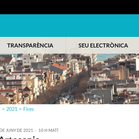
TRANSPARÈNCIA
SEU ELECTRÒNICA
s
>
2021
>
Fires
DE
JUNY
DE
2021
-
10 H MATÍ