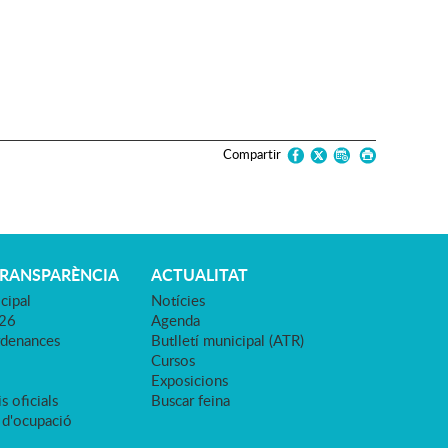
Compartir
TRANSPARÈNCIA
ACTUALITAT
cipal
Notícies
026
Agenda
rdenances
Butlletí municipal (ATR)
Cursos
Exposicions
s oficials
Buscar feina
 d'ocupació