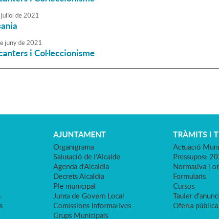
juliol
de
2021
sania
e
juny
de
2021
canters i Col·leccionisme
AJUNTAMENT
TRÀMITS I 
Organigrama
Actuació Muni
Salutació de l'Alcalde
Pressupost 2
Agenda d'Alcaldia
Normativa i o
Decrets Alcaldia
Formularis
Ple municipal
Cursos
s
Junta de Govern Local
Tauler d'anunci
s
Comissions Informatives
Oferta pública
Grups Municipals