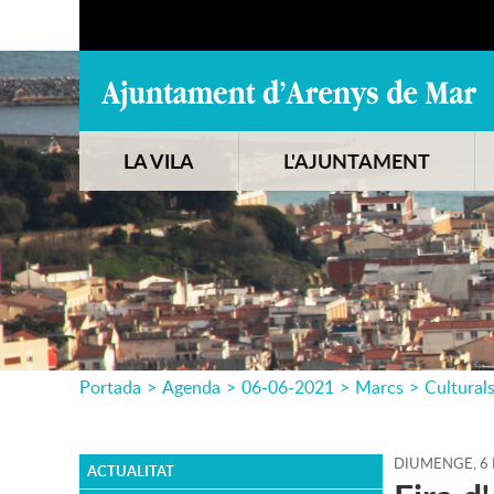
LA VILA
L'AJUNTAMENT
Portada
>
Agenda
>
06-06-2021
>
Marcs
>
Cultural
DIUMENGE,
6
ACTUALITAT