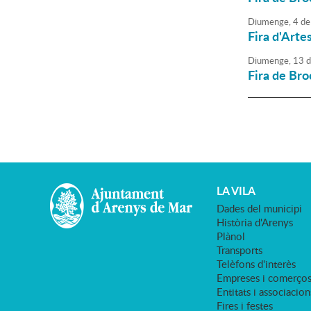
Diumenge,
4
de
Fira d'Arte
Diumenge,
13
d
Fira de Bro
LA VILA
Dades del municipi
Història d'Arenys
Plànol
Transports
Telèfons d'interès
Empreses i comerço
Entitats i associacion
Fires i festes