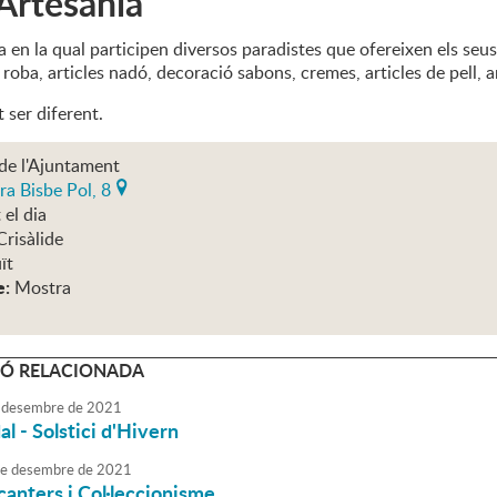
'Artesania
a en la qual participen diversos paradistes que ofereixen els seus
roba, articles nadó, decoració sabons, cremes, articles de pell, ar
 ser diferent.
de l'Ajuntament
ra Bisbe Pol, 8
 el dia
Crisàlide
ït
e:
Mostra
Ó RELACIONADA
desembre
de
2021
al - Solstici d'Hivern
e
desembre
de
2021
canters i Col·leccionisme