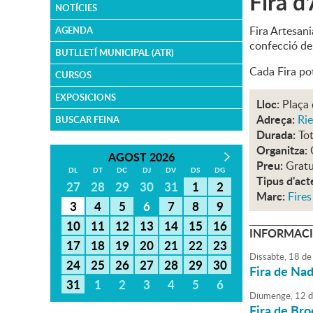
Fira d
NOTÍCIES
Fira Artesani
AGENDA
confecció de 
BUTLLETÍ MUNICIPAL (ATR)
Cada Fira pot
CURSOS
EXPOSICIONS
Lloc:
Plaça 
Adreça:
Rie
BUSCAR FEINA
Durada:
Tot
Organitza:
AGOST 2026
Preu:
Gratu
DL
DT
DC
DJ
DV
DS
DG
Tipus d'act
27
28
29
30
31
1
2
Marc:
Fires
3
4
5
6
7
8
9
10
11
12
13
14
15
16
INFORMACI
17
18
19
20
21
22
23
Dissabte,
18
de
24
25
26
27
28
29
30
Fira de Nad
31
1
2
3
4
5
6
Diumenge,
12
d
Fira de Bro