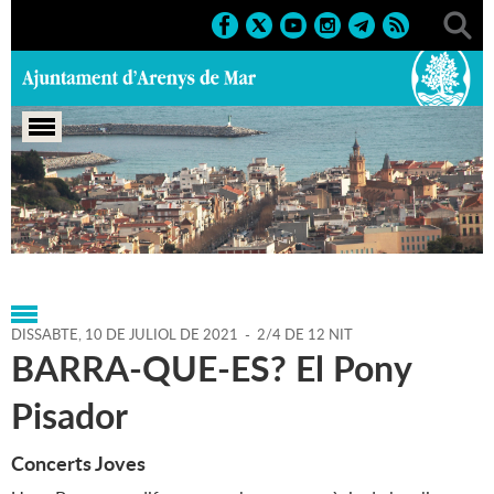
Portada
>
Agenda
>
10-07-
2021
>
Marcs
>
Culturals
>
2021
>
Sant Zenon
DISSABTE,
10
DE
JULIOL
DE
2021
-
2/4 DE 12 NIT
BARRA-QUE-ES? El Pony
Pisador
Concerts Joves