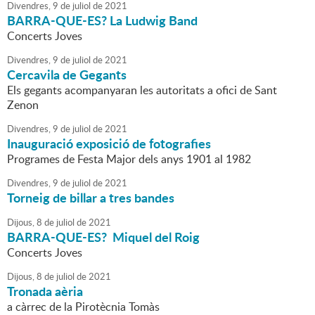
Divendres,
9
de
juliol
de
2021
BARRA-QUE-ES? La Ludwig Band
Concerts Joves
Divendres,
9
de
juliol
de
2021
Cercavila de Gegants
Els gegants acompanyaran les autoritats a ofici de Sant
Zenon
Divendres,
9
de
juliol
de
2021
Inauguració exposició de fotografies
Programes de Festa Major dels anys 1901 al 1982
Divendres,
9
de
juliol
de
2021
Torneig de billar a tres bandes
Dijous,
8
de
juliol
de
2021
BARRA-QUE-ES? Miquel del Roig
Concerts Joves
Dijous,
8
de
juliol
de
2021
Tronada aèria
a càrrec de la Pirotècnia Tomàs