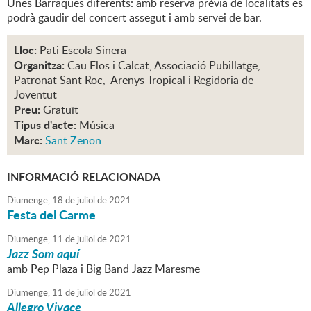
Unes Barraques diferents: amb reserva prèvia de localitats es
podrà gaudir del concert assegut i amb servei de bar.
Lloc:
Pati Escola Sinera
Organitza:
Cau Flos i Calcat, Associació Pubillatge,
Patronat Sant Roc, Arenys Tropical i Regidoria de
Joventut
Preu:
Gratuït
Tipus d'acte:
Música
Marc:
Sant Zenon
INFORMACIÓ RELACIONADA
Diumenge,
18
de
juliol
de
2021
Festa del Carme
Diumenge,
11
de
juliol
de
2021
Jazz Som aquí
amb Pep Plaza i Big Band Jazz Maresme
Diumenge,
11
de
juliol
de
2021
Allegro Vivace