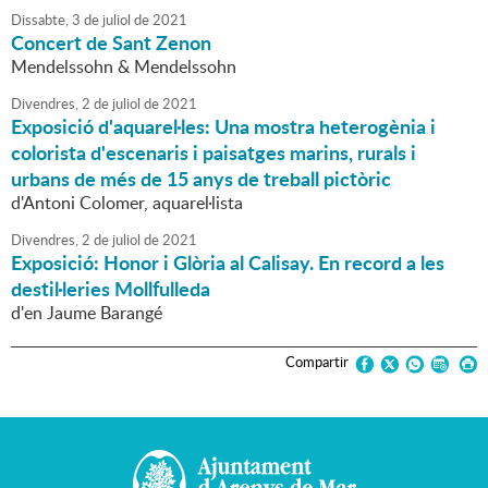
Dissabte,
3
de
juliol
de
2021
Concert de Sant Zenon
Mendelssohn & Mendelssohn
Divendres,
2
de
juliol
de
2021
Exposició d'aquarel·les: Una mostra heterogènia i
colorista d'escenaris i paisatges marins, rurals i
urbans de més de 15 anys de treball pictòric
d'Antoni Colomer, aquarel·lista
Divendres,
2
de
juliol
de
2021
Exposició: Honor i Glòria al Calisay. En record a les
destil·leries Mollfulleda
d'en Jaume Barangé
Compartir