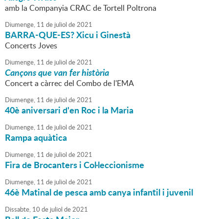
amb la Companyia CRAC de Tortell Poltrona
Diumenge,
11
de
juliol
de
2021
BARRA-QUE-ES? Xicu i Ginestà
Concerts Joves
Diumenge,
11
de
juliol
de
2021
Cançons que van fer història
Concert a càrrec del Combo de l'EMA
Diumenge,
11
de
juliol
de
2021
40è aniversari d'en Roc i la Maria
Diumenge,
11
de
juliol
de
2021
Rampa aquàtica
Diumenge,
11
de
juliol
de
2021
Fira de Brocanters i Col·leccionisme
Diumenge,
11
de
juliol
de
2021
46è Matinal de pesca amb canya infantil i juvenil
Dissabte,
10
de
juliol
de
2021