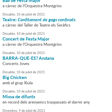
Ball de Festa Major
a càrrec de l'Orquestra Montgrins
Dissabte,
10
de
juliol
de
2021
Teatre:
Confitament de gags confinats
a càrrec del Taller de Teatre els Seràfics
Dissabte,
10
de
juliol
de
2021
Concert de Festa Major
a càrrec de l'Orquestra Montgrins
Dissabte,
10
de
juliol
de
2021
BARRA-QUE-ES? Andana
Concerts Joves
Dissabte,
10
de
juliol
de
2021
Big Chicken
amb el grup Xiula
Dissabte,
10
de
juliol
de
2021
Missa de difunts
en record dels arenyencs traspassats el darrer any
Divendres,
9
de
juliol
de
2021