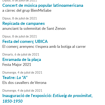
Dijous,
8
de
juliol
de
2021
Concert de música popular latinoamericana
a càrrec del grup BienMeSabe
Dijous,
8
de
juliol
de
2021
Repicada de campanes
anunciant la solemnitat de Sant Zenon
Dijous,
8
de
juliol
de
2021
Festa del comerç UBICA
El comerç arenyenc t'espera amb la botiga al carrer
Dimarts,
6
de
juliol
de
2021
Enramada de la plaça
Festa Major 2021
Diumenge,
4
de
juliol
de
2021
Teatre:
La "A"
Els dos cavallers de Verona
Diumenge,
4
de
juliol
de
2021
Inauguració de l'exposició:
Estiueig de proximitat,
1850-1950