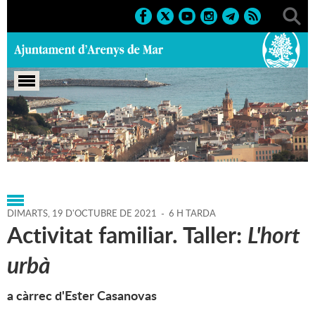
Portada
>
Agenda
>
19-10-
2021
>
Marcs
>
Culturals
>
2021
>
Activitats literàries
DIMARTS,
19
D'
OCTUBRE
DE
2021
-
6 H TARDA
Activitat familiar. Taller:
L'hort
urbà
a càrrec d'Ester Casanovas