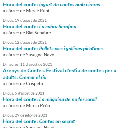
Hora del conte:
Iogurt de contes amb cireres
a càrrec de Mercè Rubí
Dijous,
19
d'
agost
de
2021
Hora del conte:
La cabra Serafina
a càrrec de Blai Senabre
Dijous,
12
d'
agost
de
2021
Hora del conte:
Pollets xics i gallines picotines
a càrrec de Susagna Navó
Dimecres,
11
d'
agost
de
2021
Arenys de Contes. Festival d'estiu de contes per a
adults:
Cremar el riu
a càrrec de Crispetu
Dijous,
5
d'
agost
de
2021
Hora del conte:
La màquina de no fer soroll
a càrrec de Mireia Peña
Dijous,
29
de
juliol
de
2021
Hora del conte:
Contes en secret
a càrrec de Susagna Navó