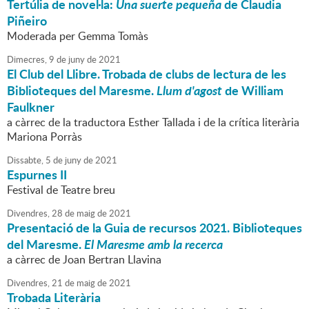
Tertúlia de novel·la:
Una suerte pequeña
de Claudia
Piñeiro
Moderada per Gemma Tomàs
Dimecres,
9
de
juny
de
2021
El Club del Llibre. Trobada de clubs de lectura de les
Biblioteques del Maresme.
Llum d'agost
de William
Faulkner
a càrrec de la traductora Esther Tallada i de la crítica literària
Mariona Porràs
Dissabte,
5
de
juny
de
2021
Espurnes II
Festival de Teatre breu
Divendres,
28
de
maig
de
2021
Presentació de la Guia de recursos 2021. Biblioteques
del Maresme.
El Maresme amb la recerca
a càrrec de Joan Bertran Llavina
Divendres,
21
de
maig
de
2021
Trobada Literària