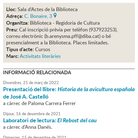
Lloc:
Sala d'Actes de la Biblioteca
Adreça:
C. Bonaire, 3
Organitza:
Biblioteca - Regidoria de Cultura
Preu:
Cal inscripció prèvia per telèfon (937923253),
correu electrònic (b.arenysma.pff@diba.cat) o bé
presencialment a la Biblioteca. Places limitades.
Tipus d'acte:
Cursos
Marc:
Activitats literàries
INFORMACIÓ RELACIONADA
Divendres,
25
de
març
de
2022
Presentació del llibre:
Historia de la avicultura española
de José A. Castelló
a càrrec de Paloma Carrera Ferrer
Dijous,
16
de
desembre
de
2021
Laboratori de lectura:
El Rebost del cau
a càrrec d'Anna Danés.
Dimecres,
15
de
desembre
de
2021