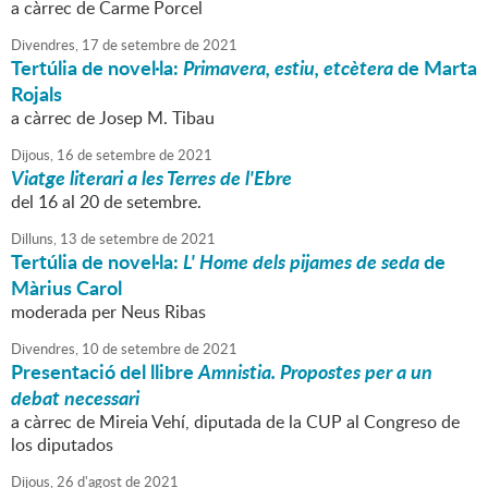
a càrrec de Carme Porcel
Divendres,
17
de
setembre
de
2021
Tertúlia de novel·la:
Primavera, estiu, etcètera
de Marta
Rojals
a càrrec de Josep M. Tibau
Dijous,
16
de
setembre
de
2021
Viatge literari a les Terres de l'Ebre
del 16 al 20 de setembre.
Dilluns,
13
de
setembre
de
2021
Tertúlia de novel·la:
L' Home dels pijames de seda
de
Màrius Carol
moderada per Neus Ribas
Divendres,
10
de
setembre
de
2021
Presentació del llibre
Amnistia. Propostes per a un
debat necessari
a càrrec de Mireia Vehí, diputada de la CUP al Congreso de
los diputados
Dijous,
26
d'
agost
de
2021