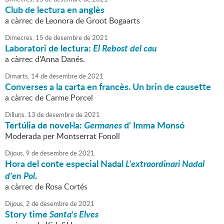
Club de lectura en anglès
a càrrec de Leonora de Groot Bogaarts
Dimecres,
15
de
desembre
de
2021
Laboratori de lectura:
El Rebost del cau
a càrrec d'Anna Danés.
Dimarts,
14
de
desembre
de
2021
Converses a la carta en francès. Un brin de causette
a càrrec de Carme Porcel
Dilluns,
13
de
desembre
de
2021
Tertúlia de novel·la:
Germanes
d' Imma Monsó
Moderada per Montserrat Fonoll
Dijous,
9
de
desembre
de
2021
Hora del conte especial Nadal
L'extraordinari Nadal
d'en Pol
.
a càrrec de Rosa Cortés
Dijous,
2
de
desembre
de
2021
Story time
Santa's Elves