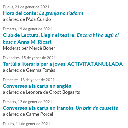
Dijous,
21
de
gener
de
2021
Hora del conte:
La granja no s'adorm
a càrrec de l'Ada Cusidó
Dimarts,
19
de
gener
de
2021
Club de Lectura. Llegir el teatre:
Encara hi ha algú al
bosc
d'Anna M. Ricart
Moderat per Mercè Boher
Divendres,
15
de
gener
de
2021
Tertúlia literària per a joves ACTIVITAT ANUL·LADA
a càrrec de Gemma Tomàs
Dimecres,
13
de
gener
de
2021
Converses a la carta en anglès
a càrrec de Leonora de Groot Bogaarts
Dimarts,
12
de
gener
de
2021
Converses a la carta en francès.
Un brin de causette
a càrrec de Carme Porcel
Dilluns,
11
de
gener
de
2021