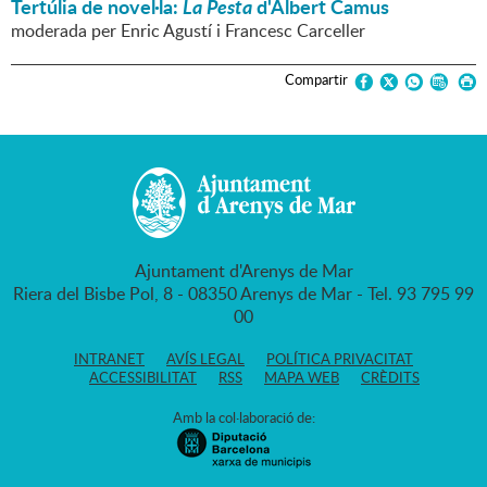
Tertúlia de novel·la:
La Pesta
d'Albert Camus
moderada per Enric Agustí i Francesc Carceller
Compartir
Ajuntament d'Arenys de Mar
Riera del Bisbe Pol, 8 - 08350 Arenys de Mar - Tel. 93 795 99
00
INTRANET
AVÍS LEGAL
POLÍTICA PRIVACITAT
ACCESSIBILITAT
RSS
MAPA WEB
CRÈDITS
Amb la col·laboració de: