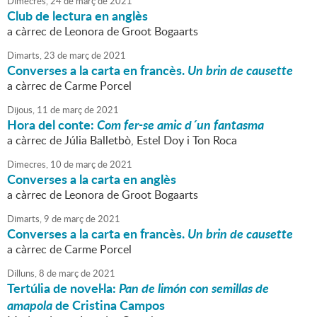
Dimecres,
24
de
març
de
2021
Club de lectura en anglès
a càrrec de Leonora de Groot Bogaarts
Dimarts,
23
de
març
de
2021
Converses a la carta en francès.
Un brin de causette
a càrrec de Carme Porcel
Dijous,
11
de
març
de
2021
Hora del conte:
Com fer-se amic d´un fantasma
a càrrec de Júlia Balletbò, Estel Doy i Ton Roca
Dimecres,
10
de
març
de
2021
Converses a la carta en anglès
a càrrec de Leonora de Groot Bogaarts
Dimarts,
9
de
març
de
2021
Converses a la carta en francès.
Un brin de causette
a càrrec de Carme Porcel
Dilluns,
8
de
març
de
2021
Tertúlia de novel·la:
Pan de limón con semillas de
amapola
de Cristina Campos