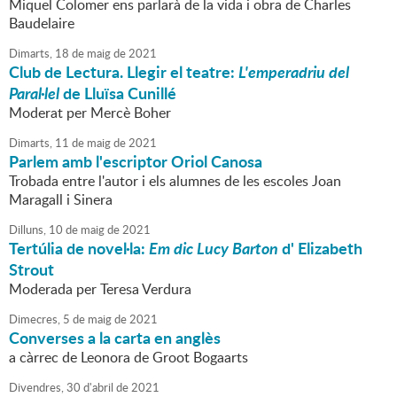
Miquel Colomer ens parlarà de la vida i obra de Charles
Baudelaire
Dimarts,
18
de
maig
de
2021
Club de Lectura. Llegir el teatre:
L'emperadriu del
Paral·lel
de Lluïsa Cunillé
Moderat per Mercè Boher
Dimarts,
11
de
maig
de
2021
Parlem amb l'escriptor Oriol Canosa
Trobada entre l'autor i els alumnes de les escoles Joan
Maragall i Sinera
Dilluns,
10
de
maig
de
2021
Tertúlia de novel·la:
Em dic Lucy Barton
d' Elizabeth
Strout
Moderada per Teresa Verdura
Dimecres,
5
de
maig
de
2021
Converses a la carta en anglès
a càrrec de Leonora de Groot Bogaarts
Divendres,
30
d'
abril
de
2021