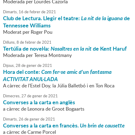
Moderada per Lourdes Cazorla
Dimarts,
16
de
febrer
de
2021
Club de Lectura. Llegir el teatre:
La nit de la iguana
de
Tennessee Williams
Moderat per Roger Pou
Dilluns,
8
de
febrer
de
2021
Tertúlia de novel·la:
Nosaltres en la nit
de Kent Haruf
Moderada per Teresa Montmany
Dijous,
28
de
gener
de
2021
Hora del conte:
Com fer-se amic d'un fantasma
ACTIVITAT ANUL·LADA
A càrrec de l'Estel Doy, la Júlia Balletbó i en Ton Roca
Dimecres,
27
de
gener
de
2021
Converses a la carta en anglès
a càrrec de Leonora de Groot Bogaarts
Dimarts,
26
de
gener
de
2021
Converses a la carta en francès.
Un brin de causette
a càrrec de Carme Porcel