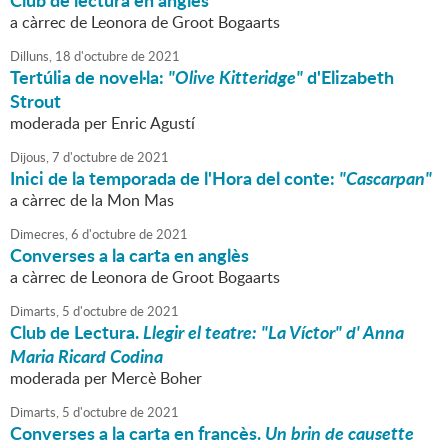
Club de lectura en anglès
a càrrec de Leonora de Groot Bogaarts
Dilluns,
18
d'
octubre
de
2021
Tertúlia de novel·la:
"Olive Kitteridge"
d'Elizabeth
Strout
moderada per Enric Agustí
Dijous,
7
d'
octubre
de
2021
Inici de la temporada de l'Hora del conte:
"Cascarpan"
a càrrec de la Mon Mas
Dimecres,
6
d'
octubre
de
2021
Converses a la carta en anglès
a càrrec de Leonora de Groot Bogaarts
Dimarts,
5
d'
octubre
de
2021
Club de Lectura.
Llegir el teatre: "La Víctor" d' Anna
Maria Ricard Codina
moderada per Mercè Boher
Dimarts,
5
d'
octubre
de
2021
Converses a la carta en francès.
Un brin de causette