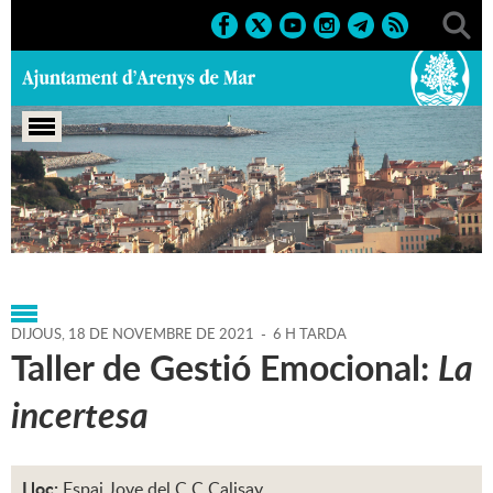
Portada
>
Agenda
>
18-11-
2021
>
Marcs
>
Culturals
>
2021
>
Cursos i tallers
DIJOUS,
18
DE
NOVEMBRE
DE
2021
-
6 H TARDA
Taller de Gestió Emocional:
La
incertesa
Lloc:
Espai Jove del C.C.Calisay