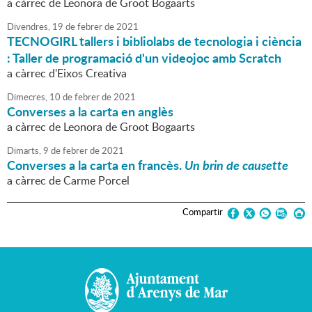
a càrrec de Leonora de Groot Bogaarts
Divendres,
19
de
febrer
de
2021
TECNOGIRL tallers i bibliolabs de tecnologia i ciència
: Taller de programació d'un videojoc amb Scratch
a càrrec d'Eixos Creativa
Dimecres,
10
de
febrer
de
2021
Converses a la carta en anglès
a càrrec de Leonora de Groot Bogaarts
Dimarts,
9
de
febrer
de
2021
Converses a la carta en francès.
Un brin de causette
a càrrec de Carme Porcel
Compartir