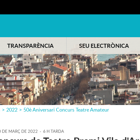
TRANSPARÈNCIA
SEU ELECTRÒNICA
s
>
2022
>
50è Aniversari Concurs Teatre Amateur
0
DE
MARÇ
DE
2022
-
6 H TARDA