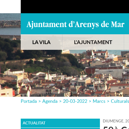
LA VILA
L'AJUNTAMENT
Portada
>
Agenda
>
20-03-2022
>
Marcs
>
Cultural
DIUMENGE,
2
ACTUALITAT