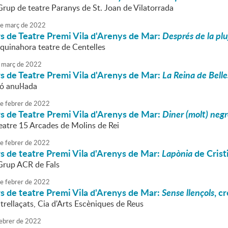
Grup de teatre Paranys de St. Joan de Vilatorrada
e
març
de
2022
s de Teatre Premi Vila d'Arenys de Mar:
Després de la plu
Aquinahora teatre de Centelles
març
de
2022
s de Teatre Premi Vila d'Arenys de Mar:
La Reina de Belle
ó anul·lada
e
febrer
de
2022
s de Teatre Premi Vila d'Arenys de Mar:
Diner (molt) neg
Teatre 15 Arcades de Molins de Rei
e
febrer
de
2022
s de teatre Premi Vila d'Arenys de Mar:
Lapònia
de Crist
 Grup ACR de Fals
e
febrer
de
2022
s de teatre Premi Vila d'Arenys de Mar:
Sense llençols
, c
trellaçats, Cia d'Arts Escèniques de Reus
ebrer
de
2022