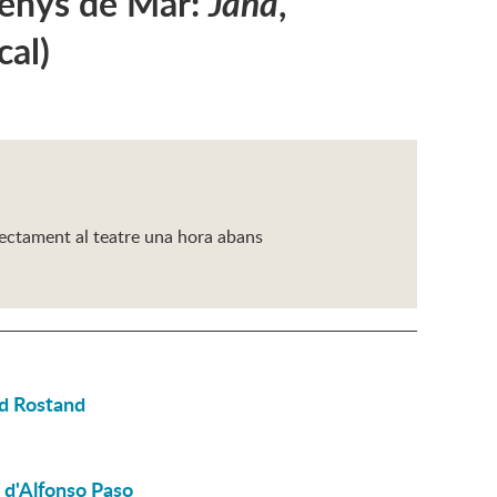
renys de Mar:
Jana
,
cal)
rectament al teatre una hora abans
d Rostand
d'Alfonso Paso