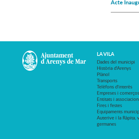
Acte Inaugu
LA VILA
Dades del municipi
Història d'Arenys
Plànol
Transports
Telèfons d'interès
Empreses i comerço
Entitats i associacion
Fires i festes
Equipaments municip
Auterive i la Ràpita, 
germanes