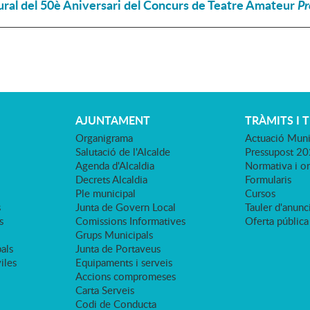
ral del 50è Aniversari del Concurs de Teatre Amateur
Pr
AJUNTAMENT
TRÀMITS I 
Organigrama
Actuació Muni
Salutació de l'Alcalde
Pressupost 2
Agenda d'Alcaldia
Normativa i o
Decrets Alcaldia
Formularis
Ple municipal
Cursos
s
Junta de Govern Local
Tauler d'anunci
s
Comissions Informatives
Oferta pública
Grups Municipals
als
Junta de Portaveus
viles
Equipaments i serveis
Accions compromeses
Carta Serveis
Codi de Conducta