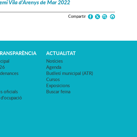
emi Vila d'Arenys de Mar 2022
Compartir
TRANSPARÈNCIA
ACTUALITAT
cipal
Notícies
026
Agenda
rdenances
Butlletí municipal (ATR)
Cursos
Exposicions
s oficials
Buscar feina
 d'ocupació