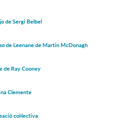
ja
de Sergi Belbel
sa
de Leenane de Martin McDonagh
re
de Ray Cooney
ina Clemente
reació col·lectiva