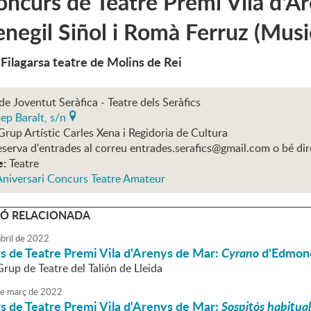
ncurs de Teatre Premi Vila d'A
negil Siñol i Romà Ferruz (Musi
 Filagarsa teatre de Molins de Rei
de Joventut Seràfica - Teatre dels Seràfics
ep Baralt, s/n
Grup Artístic Carles Xena i Regidoria de Cultura
eserva d'entrades al correu entrades.serafics@gmail.com o bé di
e:
Teatre
Aniversari Concurs Teatre Amateur
Ó RELACIONADA
bril
de
2022
s de Teatre Premi Vila d'Arenys de Mar:
Cyrano
d'Edmon
Grup de Teatre del Talión de Lleida
e
març
de
2022
s de Teatre Premi Vila d'Arenys de Mar:
Sospitós habitual