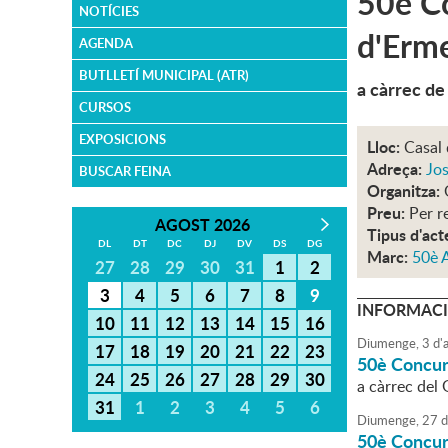
50è Co
NOTÍCIES
d'Erme
AGENDA
BUTLLETÍ MUNICIPAL (ATR)
a càrrec de
CURSOS
EXPOSICIONS
Lloc:
Casal 
Adreça:
Jos
BUSCAR FEINA
Organitza:
Preu:
Per r
AGOST 2026
Tipus d'act
DL
DT
DC
DJ
DV
DS
DG
Marc:
50è 
27
28
29
30
31
1
2
3
4
5
6
7
8
9
INFORMACI
10
11
12
13
14
15
16
Diumenge,
3
d'
a
17
18
19
20
21
22
23
50è Concur
24
25
26
27
28
29
30
a càrrec del 
31
1
2
3
4
5
6
Diumenge,
27
d
50è Concur