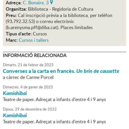
Adreça:
C. Bonaire, 3
Organitza:
Biblioteca - Regidoria de Cultura
Preu:
Cal inscripció prèvia a la biblioteca, per telèfon
(93.792.32.53) o correu electrònic
(b.arenysma.pff@diba.cat). Places limitades
Tipus d'acte:
Cursos
Marc:
Cursos i tallers
INFORMACIÓ RELACIONADA
Dimarts,
21
de
febrer
de
2023
Converses a la carta en francès.
Un brin de causette
a càrrec de Carme Porcel
Dimecres,
4
de
gener
de
2023
Kamishibai
Teatre de paper. Adreçat a infants d'entre 4 i 9 anys
Dijous,
29
de
desembre
de
2022
Kamishibai
Teatre de paper. Adreçat a infants d'entre 4 i 9 anys