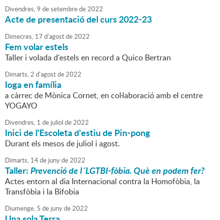
Divendres,
9
de
setembre
de
2022
Acte de presentació del curs 2022-23
Dimecres,
17
d'
agost
de
2022
Fem volar estels
Taller i volada d'estels en record a Quico Bertran
Dimarts,
2
d'
agost
de
2022
Ioga en família
a càrrec de Mònica Cornet, en col·laboració amb el centre
YOGAYO
Divendres,
1
de
juliol
de
2022
Inici de l'Escoleta d'estiu de Pin-pong
Durant els mesos de juliol i agost.
Dimarts,
14
de
juny
de
2022
Taller:
Prevenció de l´LGTBI-fòbia. Què en podem fer?
Actes entorn al dia Internacional contra la Homofòbia, la
Transfòbia i la Bifobia
Diumenge,
5
de
juny
de
2022
Una sola Terra