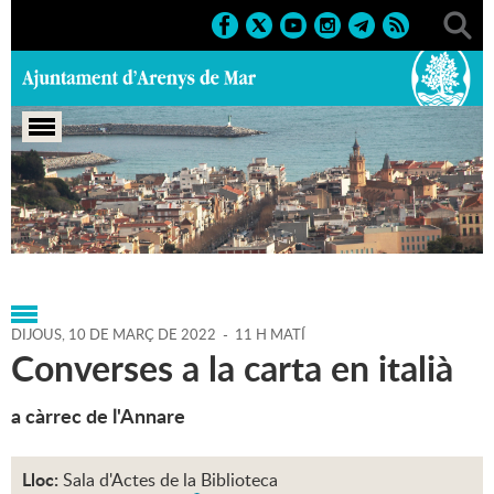
Portada
>
Agenda
>
10-03-
2022
>
Marcs
>
Culturals
>
2022
>
Cursos i tallers
DIJOUS,
10
DE
MARÇ
DE
2022
-
11 H MATÍ
Converses a la carta en italià
a càrrec de l'Annare
Lloc:
Sala d'Actes de la Biblioteca