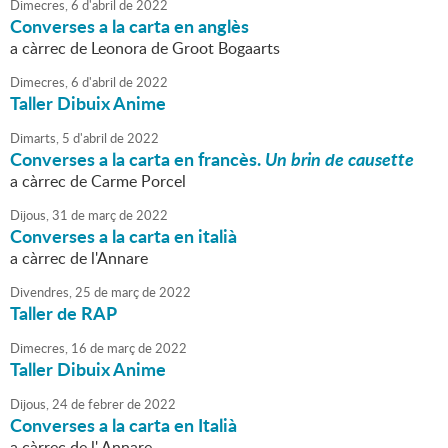
Dimecres,
6
d'
abril
de
2022
Converses a la carta en anglès
a càrrec de Leonora de Groot Bogaarts
Dimecres,
6
d'
abril
de
2022
Taller Dibuix Anime
Dimarts,
5
d'
abril
de
2022
Converses a la carta en francès.
Un brin de causette
a càrrec de Carme Porcel
Dijous,
31
de
març
de
2022
Converses a la carta en italià
a càrrec de l'Annare
Divendres,
25
de
març
de
2022
Taller de RAP
Dimecres,
16
de
març
de
2022
Taller Dibuix Anime
Dijous,
24
de
febrer
de
2022
Converses a la carta en Italià
a càrrec de l' Annare