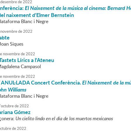
desembre
de
2022
nferència:
El Naixement de la música al cinema: Bernard H
del naixement d'Elmer Bernstein
Plataforma Blanc i Negre
novembre
de
2022
sabte
Joan Siques
e
novembre
de
2022
Tastets Lírics a l'Ateneu
 Magdalena Campasol
e
novembre
de
2022
 ANUL·LADA Concert Conferència.
El Naixement de la m
ohn Williams
Plataforma Blanc i Negre
'
octubre
de
2022
ariana Gómez
çonera:
Un cielito lindo en el día de los muertos mexicanos
octubre
de
2022