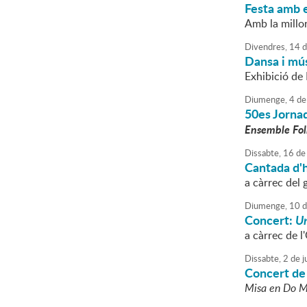
Festa amb 
Amb la millor
Divendres,
14
d
Dansa i mús
Exhibició de
Diumenge,
4
de
50es Jornad
Ensemble Fo
Dissabte,
16
de
Cantada d'
a càrrec del
Diumenge,
10
d
Concert:
Un
a càrrec de 
Dissabte,
2
de
ju
Concert de
Misa en Do M