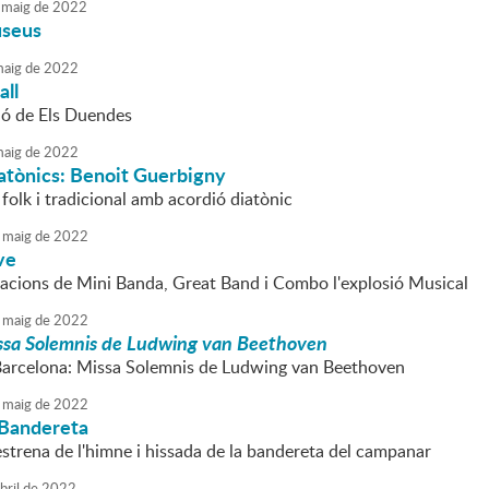
maig
de
2022
useus
aig
de
2022
all
ió de Els Duendes
aig
de
2022
atònics: Benoit Guerbigny
folk i tradicional amb acordió diatònic
maig
de
2022
ve
acions de Mini Banda, Great Band i Combo l'explosió Musical
maig
de
2022
ssa Solemnis de Ludwing van Beethoven
Barcelona: Missa Solemnis de Ludwing van Beethoven
maig
de
2022
 Bandereta
estrena de l'himne i hissada de la bandereta del campanar
bril
de
2022