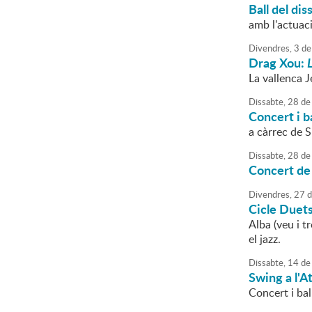
Ball del dis
amb l'actuac
Divendres,
3
de
Drag Xou:
L
La vallenca J
Dissabte,
28
de
Concert i b
a càrrec de S
Dissabte,
28
de
Concert de
Divendres,
27
d
Cicle Duets
Alba (veu i t
el jazz.
Dissabte,
14
de
Swing a l'A
Concert i ba