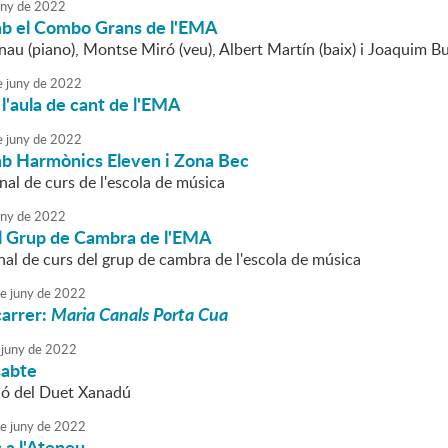
uny
de
2022
b el Combo Grans de l'EMA
au (piano), Montse Miró (veu), Albert Martín (baix) i Joaquim Bu
e
juny
de
2022
l'aula de cant de l'EMA
e
juny
de
2022
b Harmònics Eleven i Zona Bec
nal de curs de l'escola de música
uny
de
2022
l Grup de Cambra de l'EMA
nal de curs del grup de cambra de l'escola de música
e
juny
de
2022
carrer:
Maria Canals Porta Cua
juny
de
2022
sabte
ió del Duet Xanadú
e
juny
de
2022
 a l'Ateneu