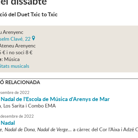
del dissabte
ció del Duet Txic to Txic
u Arenyenc
selm Clavé, 22
Ateneu Arenyenc
5 € i no soci 8 €
e:
Música
itats musicals
Ó RELACIONADA
sembre
de
2022
 Nadal de l'Escola de Música d'Arenys de Mar
, Los Sarita i Combo EMA
desembre
de
2022
 Nadal
, Nadal de Dona, Nadal de Verge...
a càrrec del Cor l'Aixa i Adzé