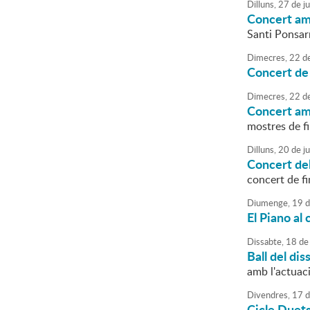
Dilluns,
27
de
j
Concert am
Santi Ponsarn
Dimecres,
22
d
Concert de 
Dimecres,
22
d
Concert am
mostres de fi
Dilluns,
20
de
j
Concert de
concert de fi
Diumenge,
19
d
El Piano al 
Dissabte,
18
de
Ball del dis
amb l'actuac
Divendres,
17
d
Cicle Duets