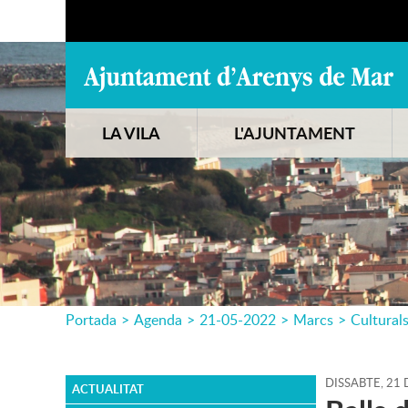
LA VILA
L'AJUNTAMENT
Portada
>
Agenda
>
21-05-2022
>
Marcs
>
Cultural
DISSABTE,
21
ACTUALITAT