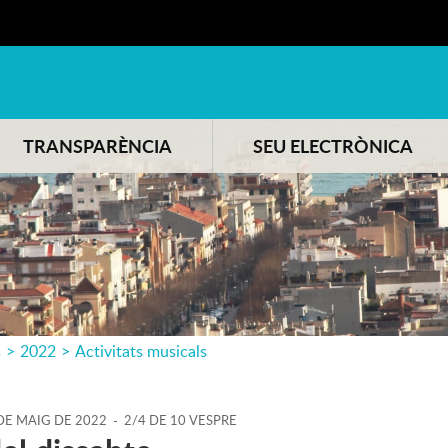
TRANSPARÈNCIA
SEU ELECTRÒNICA
s
>
2022
>
Activitats musicals
DE
MAIG
DE
2022
-
2/4 DE 10 VESPRE