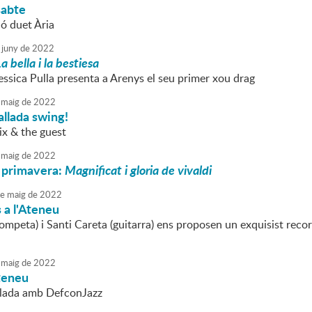
sabte
ió duet Ària
juny
de
2022
a bella i la bestiesa
essica Pulla presenta a Arenys el seu primer xou drag
maig
de
2022
allada swing!
ix & the guest
maig
de
2022
 primavera:
Magnificat i gloria de vivaldi
e
maig
de
2022
 a l'Ateneu
rompeta) i Santi Careta (guitarra) ens proposen un exquisist recor
maig
de
2022
teneu
llada amb DefconJazz