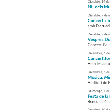
Dissabte,
14
de
Nit dels M
Dissabte,
7
de
m
Concert / b
amb l'actuac
Dissabte,
7
de
m
Vespres Di
Concert-Ball 
Divendres,
6
de
Concert Jo
Amb les actu
Divendres,
6
de
Música:
Mi
Auditori de 
Diumenge,
1
de
Festa de la
Benedicció, 
Dissabte,
30
d'
a