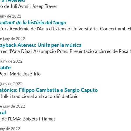
ó de Juli Aymí i Josep Traver
juny
de
2022
voltant de la història del tango
Curs Acadèmic de l'Aula d'Extensió Universitària. Concert amb e
e
juny
de
2022
ayback Ateneu: Units per la música
àrrec d'Ana Díaz i Assumpció Pons. Presentació a càrrec de Rosa
juny
de
2022
sabte
ep i Maria José Trio
juny
de
2022
atònics: Filippo Gambetta e Sergio Caputo
folk i tradicional amb acordió diatònic
e
juny
de
2022
ral
 de l'EMA: Boixets i Tiamat
uny
de
2022