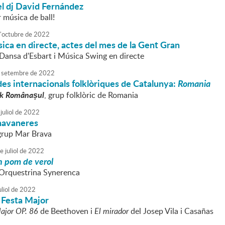
el dj David Fernández
 música de ball!
'
octubre
de
2022
ica en directe, actes del mes de la Gent Gran
 Dansa d'Esbart i Música Swing en directe
setembre
de
2022
es internacionals folklòriques de Catalunya:
Romania
lk Românașul
, grup folklòric de Romania
juliol
de
2022
havaneres
 grup Mar Brava
e
juliol
de
2022
 pom de verol
l'Orquestrina Synerenca
liol
de
2022
 Festa Major
ajor OP. 86
de Beethoven i
El mirador
del Josep Vila i Casañas