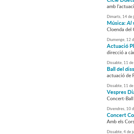
amb l'actuaci
Dimarts,
14
de
Música:
Al 
Cloenda del 
Diumenge,
12
d
Actuació Pl
direcció a c
Dissabte,
11
de
Ball del dis
actuació de P
Dissabte,
11
de
Vespres Di
Concert-Ball 
Divendres,
10
d
Concert Co
Amb els Cors
Dissabte,
4
de
j