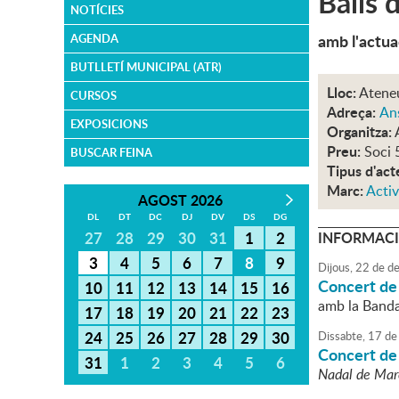
Balls 
NOTÍCIES
amb l'actua
AGENDA
BUTLLETÍ MUNICIPAL (ATR)
Lloc:
Atene
CURSOS
Adreça:
An
EXPOSICIONS
Organitza:
Preu:
Soci 
BUSCAR FEINA
Tipus d'act
Marc:
Activ
AGOST 2026
DL
DT
DC
DJ
DV
DS
DG
27
28
29
30
31
1
2
INFORMACI
3
4
5
6
7
8
9
Dijous,
22
de
de
Concert de
10
11
12
13
14
15
16
amb la Banda
17
18
19
20
21
22
23
24
25
26
27
28
29
30
Dissabte,
17
de
Concert de
31
1
2
3
4
5
6
Nadal de Mare