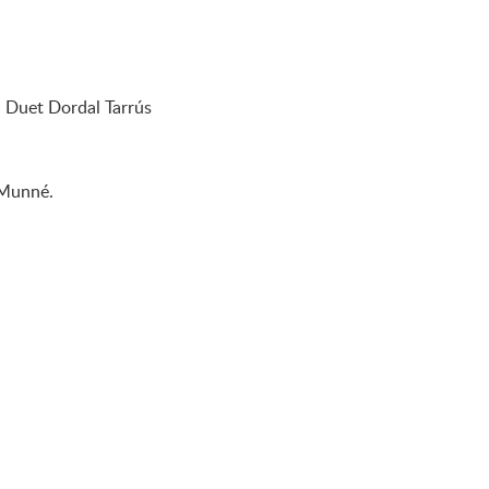
l Duet Dordal Tarrús
 Munné.