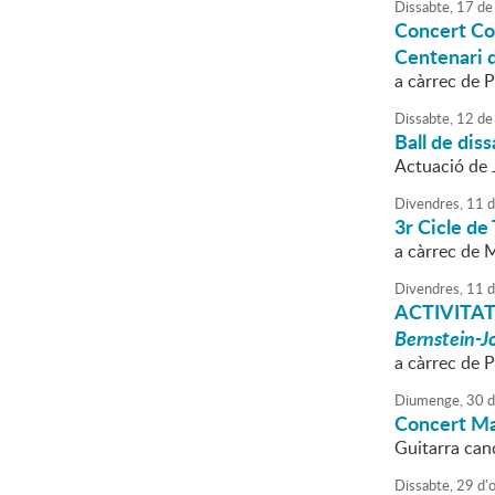
Dissabte,
17
de
Concert Co
Centenari 
a càrrec de 
Dissabte,
12
de
Ball de dis
Actuació de 
Divendres,
11
d
3r Cicle de 
a càrrec de
Divendres,
11
d
ACTIVITAT
Bernstein-J
a càrrec de 
Diumenge,
30
d
Concert M
Guitarra can
Dissabte,
29
d'